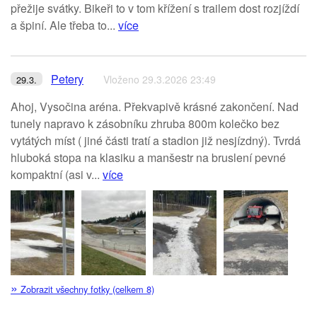
přežije svátky. Bikeři to v tom křížení s trailem dost rozjíždí
a špiní. Ale třeba to...
více
Petery
Vloženo 29.3.2026 23:49
29.3.
Ahoj, Vysočina aréna. Překvapivě krásné zakončení. Nad
tunely napravo k zásobníku zhruba 800m kolečko bez
vytátých míst ( jiné části tratí a stadion již nesjízdný). Tvrdá
hluboká stopa na klasiku a manšestr na bruslení pevné
kompaktní (asi v...
více
»
Zobrazit všechny fotky (celkem 8)