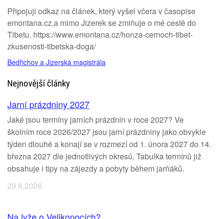
Připojuji odkaz na článek, který vyšel včera v časopise
emontana.cz,a mimo Jizerek se zmiňuje o mé cestě do
Tibetu. https://www.emontana.cz/honza-cernoch-tibet-
zkusenosti-tibetska-doga/
Bedřichov a Jizerská magistrála
Nejnovější články
Jarní prázdniny 2027
Jaké jsou termíny jarních prázdnin v roce 2027? Ve
školním roce 2026/2027 jsou jarní prázdniny jako obvykle
týden dlouhé a konají se v rozmezí od 1. února 2027 do 14.
března 2027 dle jednotlivých okresů. Tabulka termínů již
obsahuje i tipy na zájezdy a pobyty během jarňáků.
29.6.2026
Na lyže o Velikonocích?