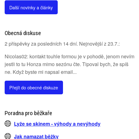
Další novinky a články
Obecná diskuse
2 příspěvky za posledních 14 dní. Nejnovější z 23.7.:
Nicolas02: kontakt touhle formou je v pohodě, jenom nevím
jestli to tu Honza mimo sezónu čte. Tipoval bych, že spíš
ne. Když byste mi napsal email...
Přejít do obecné diskuze
Poradna pro běžkaře
Lyže se skinem - výhody a nevýhody
Jak namazat běžky