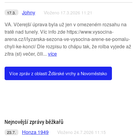
Johny
Vloženo 17.3.2026 11:21
17.3.
VA. Včerejší úprava byla už jen v omezeném rozsahu na
tratě nad tunely. Víc info zde https://www.vysocina-
arena.cz/l/lyzarska-sezona-ve-vysocina-arene-se-pomalu-
chyli-ke-konci/ Dle rozpisu to chápu tak, že rolba vyjede až
zítra (st) večer, čili...
více
Více zpráv z oblasti Žďárské vrchy a Novoměstsko
Nejnovější zprávy běžkařů
Honza 1949
Vloženo 24.7.2026 11:15
23.7.