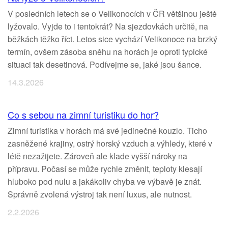
V posledních letech se o Velikonocích v ČR většinou ještě
lyžovalo. Vyjde to i tentokrát? Na sjezdovkách určitě, na
běžkách těžko říct. Letos sice vychází Velikonoce na brzký
termín, ovšem zásoba sněhu na horách je oproti typické
situaci tak desetinová. Podívejme se, jaké jsou šance.
14.3.2026
Co s sebou na zimní turistiku do hor?
Zimní turistika v horách má své jedinečné kouzlo. Ticho
zasněžené krajiny, ostrý horský vzduch a výhledy, které v
létě nezažijete. Zároveň ale klade vyšší nároky na
přípravu. Počasí se může rychle změnit, teploty klesají
hluboko pod nulu a jakákoliv chyba ve výbavě je znát.
Správně zvolená výstroj tak není luxus, ale nutnost.
2.2.2026