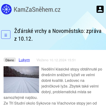
Žďárské vrchy a Novoměstsko: zpráva
☰
z 10.12.
Lukym
Vloženo 10.12.2024 15:51
Dávno
Nedělní klasické stopy obtáhnuté po
dnešním sněžení lyžaři ve velmi
dobré kvalitě. Ledovec na
jedničkové lyže. Zbytek také velmi
dobrý, problematická místa se
samozřejmě najdou.
Ze Tří Studní okolo Sykovce na Vlachovice stopy jen od