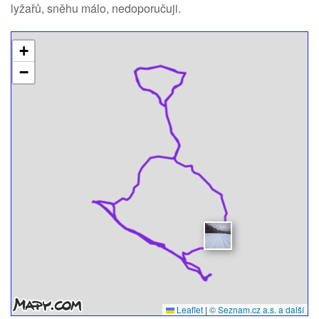
lyžařů, sněhu málo, nedoporučuji.
+
−
Leaflet
|
© Seznam.cz a.s. a další