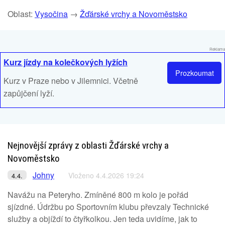
Oblast:
Vysočina
→
Žďárské vrchy a Novoměstsko
Reklama
Kurz jízdy na kolečkových lyžích
Prozkoumat
Kurz v Praze nebo v Jilemnici. Včetně
zapůjčení lyží.
Nejnovější zprávy z oblasti Žďárské vrchy a
Novoměstsko
Johny
Vloženo 4.4.2026 19:24
4.4.
Navážu na Peteryho. Zmíněné 800 m kolo je pořád
sjízdné. Údržbu po Sportovním klubu převzaly Technické
služby a objíždí to čtyřkolkou. Jen teda uvidíme, jak to