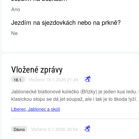
Ano
Jezdím na sjezdovkách nebo na prkně?
Ne
Vložené zprávy
Vloženo 18.1.2026 21:49
18.1.
Jablonecké biatlonové kolečko (Břízky) je jeden kus ledu. S
klasickou stopu se dá jet soupaž, ale i tak je to škoda lyží.
Liberec, Jablonec a okolí
Vloženo 5.1.2026 20:54
Dávno