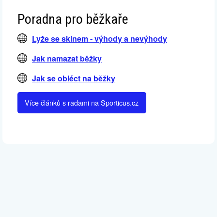
Poradna pro běžkaře
Lyže se skinem - výhody a nevýhody
Jak namazat běžky
Jak se obléct na běžky
Více článků s radami na Sporticus.cz