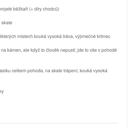
rojeté běžkaři (+ díry chodců)
i skate
 některých místech kouká vysoká tráva, výjimečně krtinec
 na kámen, ale když to člověk nepustí, jde to vše v pohodě
 klasiku celkem pohoda, na skate trápení, kouká vysoká
ky