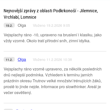
Nejnovější zprávy z oblasti Podkrkonoší - Jilemnice,
Vrchlabí, Lomnice
Olga
Vloženo 19.2.2026 9:05
19.2.
Vejsplachy ráno -10, upraveno na bruslení i klasiku, jako
vždy vzorně. Okolo tratí přírodní sníh, zimní idylka.
Olga
Vloženo 11.2.2026 10:38
11.2.
Vejsplachy ráno vzorně upraveno, za několik posledních
dnů nejlepší podmínka. Vzhledem k termínu jarních
prázdnin okresu Trutnov velké množství trénujících žáků,
prostě to jinde nejde. Informace pro slowthinker. Areál je
večer osvětlený.