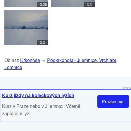
13:28
13:31
13:31
Oblast:
Krkonoše
→
Podkrkonoší - Jilemnice, Vrchlabí,
Lomnice
Reklama
Kurz jízdy na kolečkových lyžích
Prozkoumat
Kurz v Praze nebo v Jilemnici. Včetně
zapůjčení lyží.