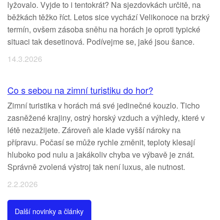
lyžovalo. Vyjde to i tentokrát? Na sjezdovkách určitě, na
běžkách těžko říct. Letos sice vychází Velikonoce na brzký
termín, ovšem zásoba sněhu na horách je oproti typické
situaci tak desetinová. Podívejme se, jaké jsou šance.
14.3.2026
Co s sebou na zimní turistiku do hor?
Zimní turistika v horách má své jedinečné kouzlo. Ticho
zasněžené krajiny, ostrý horský vzduch a výhledy, které v
létě nezažijete. Zároveň ale klade vyšší nároky na
přípravu. Počasí se může rychle změnit, teploty klesají
hluboko pod nulu a jakákoliv chyba ve výbavě je znát.
Správně zvolená výstroj tak není luxus, ale nutnost.
2.2.2026
Další novinky a články