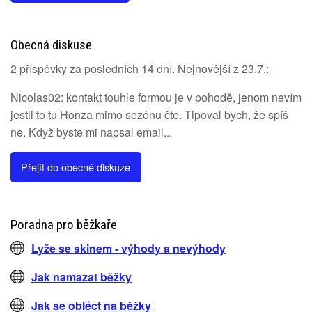
Obecná diskuse
2 příspěvky za posledních 14 dní. Nejnovější z 23.7.:
Nicolas02: kontakt touhle formou je v pohodě, jenom nevím
jestli to tu Honza mimo sezónu čte. Tipoval bych, že spíš
ne. Když byste mi napsal email...
Přejít do obecné diskuze
Poradna pro běžkaře
Lyže se skinem - výhody a nevýhody
Jak namazat běžky
Jak se obléct na běžky