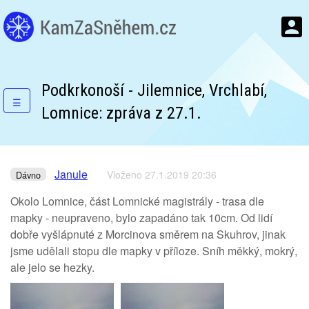
Podkrkonoší - Jilemnice, Vrchlabí,
☰
Lomnice: zpráva z 27.1.
Janule
Vloženo 27.1.2019 20:36
Dávno
Okolo Lomnice, část Lomnické magistrály - trasa dle
mapky - neupraveno, bylo zapadáno tak 10cm. Od lidí
dobře vyšlápnuté z Morcinova směrem na Skuhrov, jinak
jsme udělali stopu dle mapky v příloze. Sníh měkký, mokrý,
ale jelo se hezky.