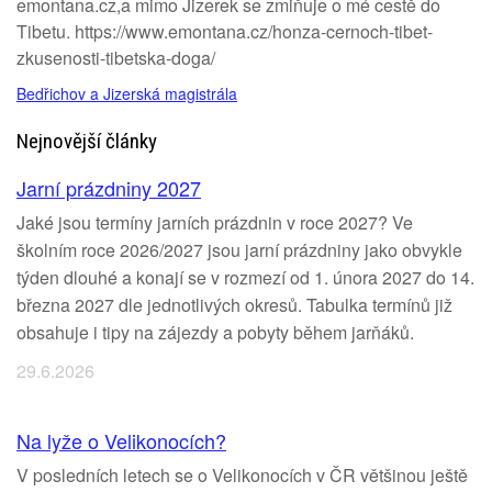
emontana.cz,a mimo Jizerek se zmiňuje o mé cestě do
Tibetu. https://www.emontana.cz/honza-cernoch-tibet-
zkusenosti-tibetska-doga/
Bedřichov a Jizerská magistrála
Nejnovější články
Jarní prázdniny 2027
Jaké jsou termíny jarních prázdnin v roce 2027? Ve
školním roce 2026/2027 jsou jarní prázdniny jako obvykle
týden dlouhé a konají se v rozmezí od 1. února 2027 do 14.
března 2027 dle jednotlivých okresů. Tabulka termínů již
obsahuje i tipy na zájezdy a pobyty během jarňáků.
29.6.2026
Na lyže o Velikonocích?
V posledních letech se o Velikonocích v ČR většinou ještě