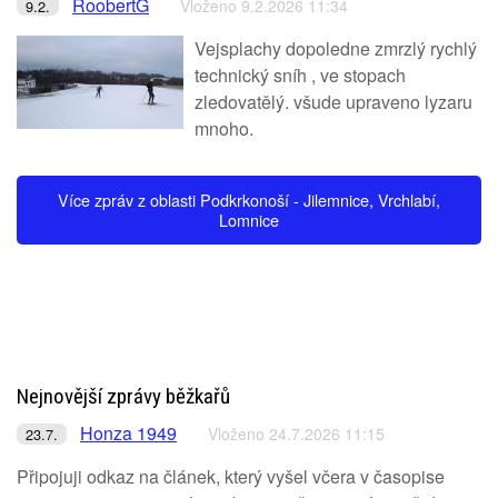
RoobertG
Vloženo 9.2.2026 11:34
9.2.
Vejsplachy dopoledne zmrzlý rychlý
technický sníh , ve stopach
zledovatělý. všude upraveno lyzaru
mnoho.
Více zpráv z oblasti Podkrkonoší - Jilemnice, Vrchlabí,
Lomnice
Nejnovější zprávy běžkařů
Honza 1949
Vloženo 24.7.2026 11:15
23.7.
Připojuji odkaz na článek, který vyšel včera v časopise