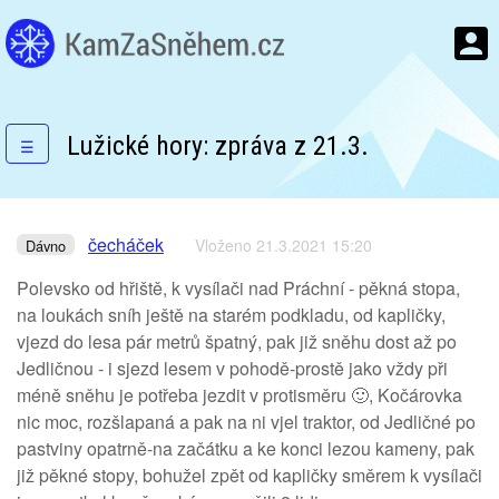
Lužické hory: zpráva z 21.3.
☰
čecháček
Vloženo 21.3.2021 15:20
Dávno
Polevsko od hřiště, k vysílači nad Práchní - pěkná stopa,
na loukách sníh ještě na starém podkladu, od kapličky,
vjezd do lesa pár metrů špatný, pak již sněhu dost až po
Jedličnou - i sjezd lesem v pohodě-prostě jako vždy při
méně sněhu je potřeba jezdit v protisměru 🙂, Kočárovka
nic moc, rozšlapaná a pak na ni vjel traktor, od Jedličné po
pastviny opatrně-na začátku a ke konci lezou kameny, pak
již pěkné stopy, bohužel zpět od kapličky směrem k vysílači