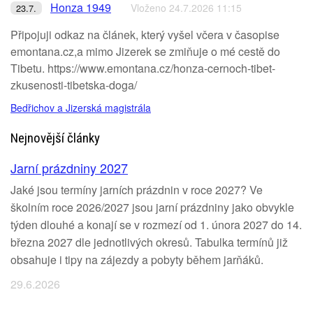
Honza 1949
Vloženo 24.7.2026 11:15
23.7.
Připojuji odkaz na článek, který vyšel včera v časopise
emontana.cz,a mimo Jizerek se zmiňuje o mé cestě do
Tibetu. https://www.emontana.cz/honza-cernoch-tibet-
zkusenosti-tibetska-doga/
Bedřichov a Jizerská magistrála
Nejnovější články
Jarní prázdniny 2027
Jaké jsou termíny jarních prázdnin v roce 2027? Ve
školním roce 2026/2027 jsou jarní prázdniny jako obvykle
týden dlouhé a konají se v rozmezí od 1. února 2027 do 14.
března 2027 dle jednotlivých okresů. Tabulka termínů již
obsahuje i tipy na zájezdy a pobyty během jarňáků.
29.6.2026