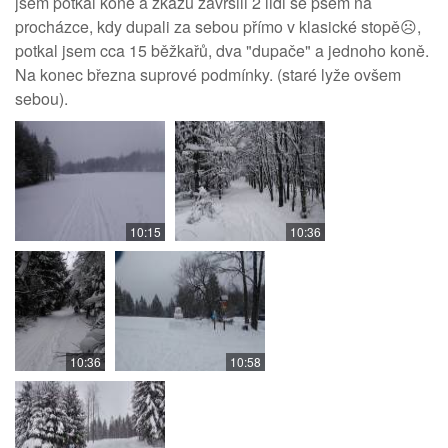
jsem potkal koně a zkázu završili 2 lidi se psem na
procházce, kdy dupali za sebou přímo v klasické stopě☹️,
potkal jsem cca 15 běžkařů, dva "dupače" a jednoho koně.
Na konec března suprové podmínky. (staré lyže ovšem
sebou).
10:15
10:36
10:36
10:58