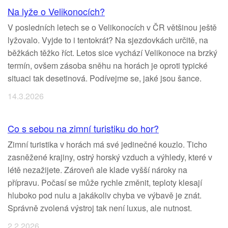
Na lyže o Velikonocích?
V posledních letech se o Velikonocích v ČR většinou ještě
lyžovalo. Vyjde to i tentokrát? Na sjezdovkách určitě, na
běžkách těžko říct. Letos sice vychází Velikonoce na brzký
termín, ovšem zásoba sněhu na horách je oproti typické
situaci tak desetinová. Podívejme se, jaké jsou šance.
14.3.2026
Co s sebou na zimní turistiku do hor?
Zimní turistika v horách má své jedinečné kouzlo. Ticho
zasněžené krajiny, ostrý horský vzduch a výhledy, které v
létě nezažijete. Zároveň ale klade vyšší nároky na
přípravu. Počasí se může rychle změnit, teploty klesají
hluboko pod nulu a jakákoliv chyba ve výbavě je znát.
Správně zvolená výstroj tak není luxus, ale nutnost.
2.2.2026