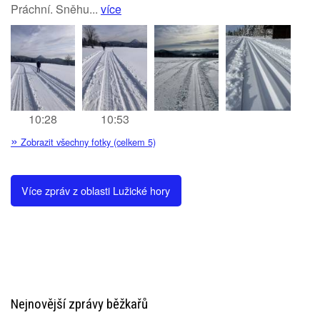
Práchní. Sněhu...
více
10:28
10:53
»
Zobrazit všechny fotky (celkem 5)
Více zpráv z oblasti Lužické hory
Nejnovější zprávy běžkařů