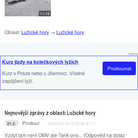
11:16
Oblast:
Lužické hory
→
Lužické hory
Reklama
Kurz jízdy na kolečkových lyžích
Prozkoumat
Kurz v Praze nebo v Jilemnici. Včetně
zapůjčení lyží.
Nejnovější zprávy z oblasti Lužické hory
Pindour
Vloženo 22.2.2026 9:17
21.2.
Vzdyt tam neni OMV ale Tank ono... (Odpověď na dotaz