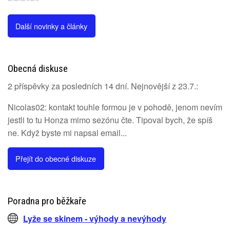
Další novinky a články
Obecná diskuse
2 příspěvky za posledních 14 dní. Nejnovější z 23.7.:
Nicolas02: kontakt touhle formou je v pohodě, jenom nevím
jestli to tu Honza mimo sezónu čte. Tipoval bych, že spíš
ne. Když byste mi napsal email...
Přejít do obecné diskuze
Poradna pro běžkaře
Lyže se skinem - výhody a nevýhody