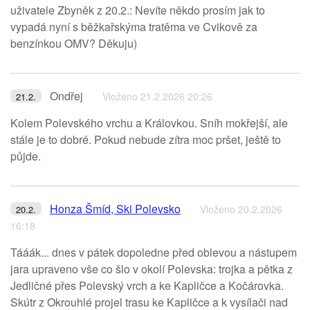
uživatele Zbyněk z 20.2.: Nevíte někdo prosím jak to
vypadá nyní s běžkařskýma tratěma ve Cvikově za
benzínkou OMV? Děkuju)
Ondřej
Vloženo 21.2.2026 20:26
21.2.
Kolem Polevského vrchu a Královkou. Sníh mokřejší, ale
stále je to dobré. Pokud nebude zítra moc pršet, ještě to
půjde.
Honza Šmíd, Ski Polevsko
Vloženo 20.2.2026
20.2.
16:18
Tááák... dnes v pátek dopoledne před oblevou a nástupem
jara upraveno vše co šlo v okolí Polevska: trojka a pětka z
Jedličné přes Polevský vrch a ke Kapličce a Kočárovka.
Skútr z Okrouhlé projel trasu ke Kapličce a k vysílači nad