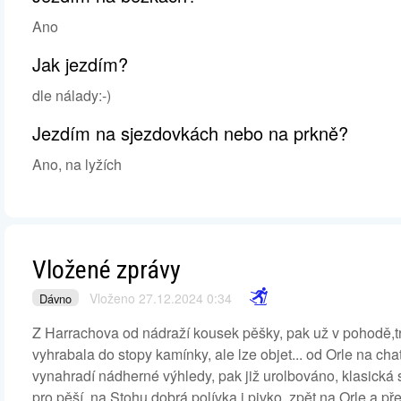
Ano
Jak jezdím?
dle nálady:-)
Jezdím na sjezdovkách nebo na prkně?
Ano, na lyžích
Vložené zprávy
Vloženo 27.12.2024 0:34
Dávno
Z Harrachova od nádraží kousek pěšky, pak už v pohodě,tr
vyhrabala do stopy kamínky, ale lze objet... od Orle na cha
vynahradí nádherné výhledy, pak již urolbováno, klasická st
pro pěší, na Stohu dobrá polívka i pivko, zpět na Orle a p