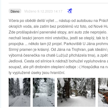
Vloženo 9.12.2023 14:17
Dávno
Včera po obědě delší výlet ... nástup od autobusu na Prá
okrajích voda, ale zatím bez problémů viz foto, od Nové Hu
Zde prošlapávání panenské stopy, ani auto zde neprojelo
nechali lesáci jenom mini vrstvičku, jestli se oteplý, tak
propojka ... někdo tam již projel. Parkoviště U Jána proh
Sirmý pramen je krásný. Od Jána na Trojhran, pak ideální 
výborná česnečka na chatě Luž(už přicházela tma), a zpě
Jedlová. Cesta od silnice k nádraží bohužel vypluhována a
soupaž, ale při drobném oteplení odtaje :-( Hospůdka na nád
ty vyplužené úseky jsou hraniční.