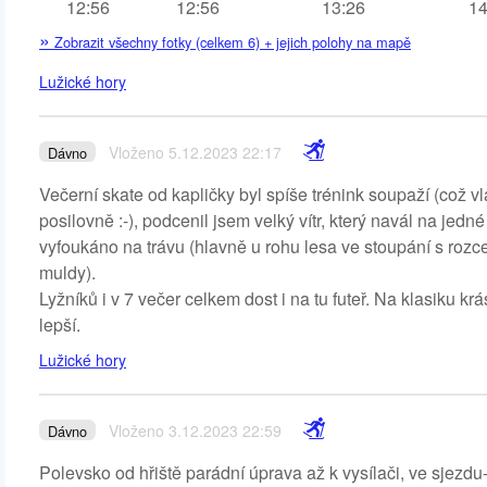
12:56
12:56
13:26
14
»
Zobrazit všechny fotky (celkem 6) + jejich polohy na mapě
Lužické hory
Vloženo 5.12.2023 22:17
Dávno
Večerní skate od kapličky byl spíše trénink soupaží (což 
posilovně :-), podcenil jsem velký vítr, který navál na jedn
vyfoukáno na trávu (hlavně u rohu lesa ve stoupání s rozce
muldy).
Lyžníků i v 7 večer celkem dost i na tu futeř. Na klasiku krá
lepší.
Lužické hory
Vloženo 3.12.2023 22:59
Dávno
Polevsko od hřiště parádní úprava až k vysílači, ve sjezdu-