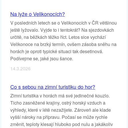
Na lyže o Velikonocích?
V posledních letech se o Velikonocích v ČR většinou
ještě lyžovalo. Vyjde to i tentokrát? Na sjezdovkách
určitě, na běžkách těžko říct. Letos sice vychází
Velikonoce na brzký termín, ovšem zásoba sněhu na
horách je oproti typické situaci tak desetinová.
Podívejme se, jaké jsou šance.
14.3.2026
Co s sebou na zimní turistiku do hor?
Zimní turistika v horách má své jedinečné kouzlo.
Ticho zasněžené krajiny, ostrý horský vzduch a
výhledy, které v létě nezažijete. Zároveň ale klade
vyšší nároky na přípravu. Počasí se může rychle
změnit, teploty klesají hluboko pod nulu a jakákoliv