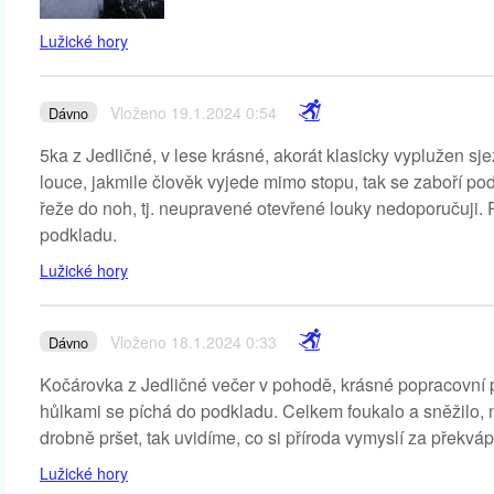
Lužické hory
Vloženo 19.1.2024 0:54
Dávno
5ka z Jedličné, v lese krásné, akorát klasicky vyplužen s
louce, jakmile člověk vyjede mimo stopu, tak se zaboří po
řeže do noh, tj. neupravené otevřené louky nedoporučuji. 
podkladu.
Lužické hory
Vloženo 18.1.2024 0:33
Dávno
Kočárovka z Jedličné večer v pohodě, krásné popracovní p
hůlkami se píchá do podkladu. Celkem foukalo a sněžilo, na
drobně pršet, tak uvidíme, co si příroda vymyslí za překvá
Lužické hory