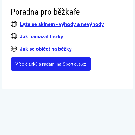
Poradna pro běžkaře
Lyže se skinem - výhody a nevýhody
Jak namazat běžky
Jak se obléct na běžky
Více článků s radami na Sporticus.cz