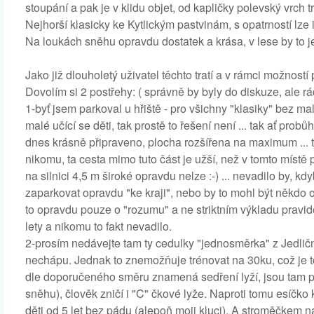
stoupání a pak je v klidu objet, od kapličky polevský vrch 
Nejhorší klasicky ke Kytlickým pastvinám, s opatrností lze i 
Na loukách sněhu opravdu dostatek a krása, v lese by to j
Jako již dlouholetý uživatel těchto tratí a v rámci možností
Dovolím si 2 postřehy: ( správně by byly do diskuze, ale r
1-byť jsem parkoval u hřiště - pro všichny "klasiky" bez malý
malé učící se děti, tak prostě to řešení není ... tak ať prob
dnes krásně připraveno, plocha rozšířena na maximum ... tj
nikomu, ta cesta mimo tuto část je užší, než v tomto místě 
na silnici 4,5 m široké opravdu nelze :-) ... nevadilo by, 
zaparkovat opravdu "ke kraji", nebo by to mohl být někdo od 
to opravdu pouze o "rozumu" a ne striktním výkladu pravidel. 
lety a nikomu to fakt nevadilo.
2-prosím nedávejte tam ty cedulky "jednosměrka" z Jedličn
nechápu. Jednak to znemožňuje trénovat na 30ku, což je to 
dle doporučeného směru znamená sedření lyží, jsou tam pr
sněhu), člověk zničí i "C" čkové lyže. Naproti tomu esíčko k
děti od 5 let bez pádu (alepoň moji kluci). A stroměčkem n