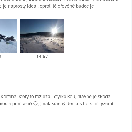
je naprostý ideál, oproti té dřevěné budce je
6
14:57
kreténa, který to rozjezdil čtyřkolkou, hlavně je škoda
to prostě poničené ☹️, jinak krásný den a s horšími lyžemi