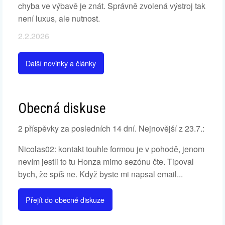
chyba ve výbavě je znát. Správně zvolená výstroj tak
není luxus, ale nutnost.
2.2.2026
Další novinky a články
Obecná diskuse
2 příspěvky za posledních 14 dní. Nejnovější z 23.7.:
Nicolas02: kontakt touhle formou je v pohodě, jenom
nevím jestli to tu Honza mimo sezónu čte. Tipoval
bych, že spíš ne. Když byste mi napsal email...
Přejít do obecné diskuze