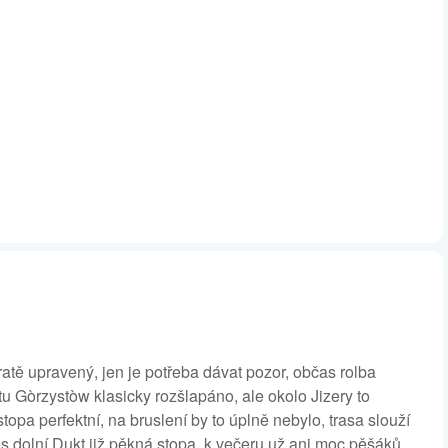
atě upravený, jen je potřeba dávat pozor, občas rolba
tu Gòrzystòw klasicky rozšlapáno, ale okolo Jizery to
opa perfektní, na bruslení by to úplně nebylo, trasa slouží
řes dolní Dukt již pěkná stopa, k večeru už ani moc pěšáků