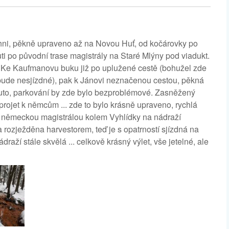
chni, pěkně upraveno až na Novou Huť, od kočárovky po
ti po původní trase magistrály na Staré Mlýny pod viadukt.
. Ke Kaufmanovu buku již po uplužené cestě (bohužel zde
 to bude nesjízdné), pak k Jánovi neznačenou cestou, pěkná
rnuto, parkování by zde bylo bezproblémové. Zasněžený
projet k němcům ... zde to bylo krásně upraveno, rychlá
t německou magistrálou kolem Vyhlídky na nádraží
 rozježděna harvestorem, teď je s opatrností sjízdná na
raží stále skvělá ... celkově krásný výlet, vše jetelné, ale