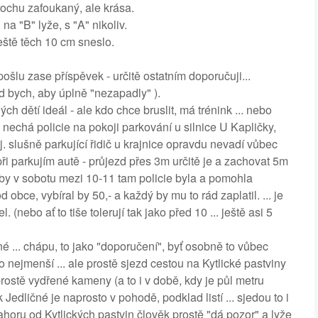
trochu zafoukaný, ale krása.
na "B" lyže, s "A" nikoliv.
eště těch 10 cm sneslo.
 pošlu zase příspěvek - určitě ostatním doporučuji...
ád bych, aby úplně "nezapadly" ).
ch dětí ideál - ale kdo chce bruslit, má trénink ... nebo
ůh nechá policie na pokoji parkování u silnice U Kapličky,
. slušně parkující řidič u krajnice opravdu nevadí vůbec
při parkujím autě - průjezd přes 3m určitě je a zachovat 5m
kdyby v sobotu mezi 10-11 tam policie byla a pomohla
obce, vybíral by 50,- a každý by mu to rád zaplatil. ... je
(nebo ať to tiše tolerují tak jako před 10 ... ještě asi 5
é ... chápu, to jako "doporučení", byť osobně to vůbec
nejmenší ... ale prostě sjezd cestou na Kytlické pastviny
ostě vydřené kameny (a to i v době, kdy je půl metru
 Jedličné je naprosto v pohodě, podklad listí ... sjedou to i
ahoru od Kytlických pastvin člověk prostě "dá pozor" a lyže