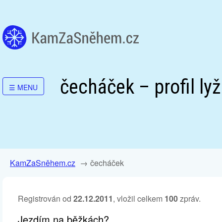
čecháček – profil ly
☰
MENU
KamZaSněhem.cz
čecháček
Registrován od
22.12.2011
, vložil celkem
100
zpráv.
Jezdím na běžkách?