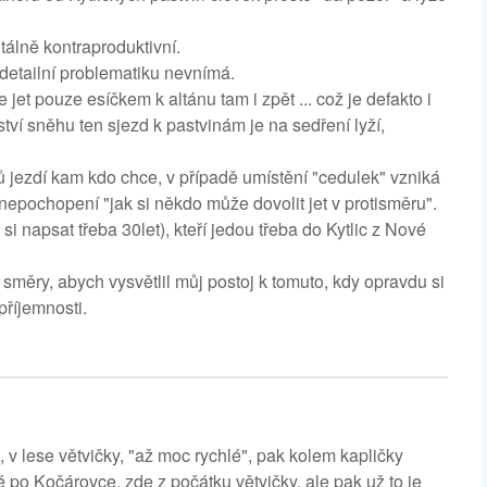
otálně kontraproduktivní.
o detailní problematiku nevnímá.
et pouze esíčkem k altánu tam i zpět ... což je defakto i
tví sněhu ten sjezd k pastvinám je na sedření lyží,
 jezdí kam kdo chce, v případě umístění "cedulek" vzniká
epochopení "jak si někdo může dovolit jet v protisměru".
m si napsat třeba 30let), kteří jedou třeba do Kytlic z Nové
směry, abych vysvětlil můj postoj k tomuto, kdy opravdu si
příjemnosti.
, v lese větvičky, "až moc rychlé", pak kolem kapličky
é po Kočárovce, zde z počátku větvičky, ale pak už to je