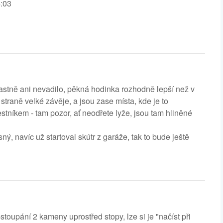
:03
vlastně ani nevadilo, pěkná hodinka rozhodně lepší než v
é straně velké závěje, a jsou zase místa, kde je to
stníkem - tam pozor, ať neodřete lyže, jsou tam hliněné
sný, navíc už startoval skútr z garáže, tak to bude ještě
stoupání 2 kameny uprostřed stopy, lze si je "načíst při