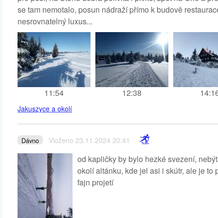
se tam nemotalo, posun nádraží přímo k budově restaurace 
nesrovnatelný luxus...
11:54
12:38
14:1
Jakuszyce a okolí
Vloženo 23.11.2024 20:41
Dávno
od kapličky by bylo hezké svezení, nebýt 
okolí altánku, kde jel asi i skútr, ale je 
fajn projetí