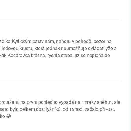
jezd ke Kytlickým pastvinám, nahoru v pohodě, pozor na
d ledovou krustu, která jednak neumožňuje ovládat lyže a
Pak Kočárovka krásná, rychlá stopa, již se nepíchá do
rotažení, na první pohled to vypadá na "mraky sněhu", ale
 to bylo celkem dost lyžníků, od 19hod. začalo při -3st.
pko 😀