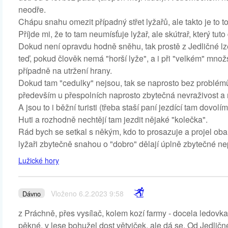
neodře.
Chápu snahu omezit případný střet lyžařů, ale takto je to t
Příjde mi, že to tam neumísťuje lyžař, ale skútrař, který tut
Dokud není opravdu hodně sněhu, tak prostě z Jedličné lze j
teď, pokud člověk nemá "horší lyže", a i při "velkém" množs
případně na utržení hrany.
Dokud tam "cedulky" nejsou, tak se naprosto bez problémů
především u přespolních naprosto zbytečná nevraživost a n
A jsou to i běžní turisti (třeba staší paní jezdící tam dovolí
Huti a rozhodně nechtějí tam jezdit nějaké "kolečka".
Rád bych se setkal s někým, kdo to prosazuje a projel oba 
lyžaři zbytečně snahou o "dobro" dělají úplně zbytečné ne
Lužické hory
Vloženo 6.2.2023 9:58
Dávno
z Práchně, přes vysílač, kolem kozí farmy - docela ledovka
pěkné, v lese bohužel dost větviček, ale dá se. Od Jedličn