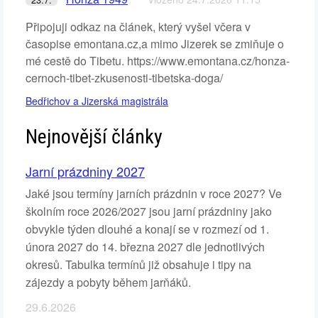
Připojuji odkaz na článek, který vyšel včera v
časopise emontana.cz,a mimo Jizerek se zmiňuje o
mé cestě do Tibetu. https://www.emontana.cz/honza-
cernoch-tibet-zkusenosti-tibetska-doga/
Bedřichov a Jizerská magistrála
Nejnovější články
Jarní prázdniny 2027
Jaké jsou termíny jarních prázdnin v roce 2027? Ve
školním roce 2026/2027 jsou jarní prázdniny jako
obvykle týden dlouhé a konají se v rozmezí od 1.
února 2027 do 14. března 2027 dle jednotlivých
okresů. Tabulka termínů již obsahuje i tipy na
zájezdy a pobyty během jarňáků.
29.6.2026