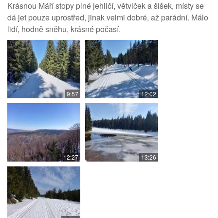
Krásnou Máří stopy plné jehličí, větviček a šišek, místy se
dá jet pouze uprostřed, jinak velmi dobré, až parádní. Málo
lidí, hodně sněhu, krásné počasí.
9:57
12:02
12:27
13:26