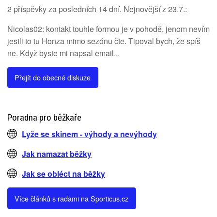
2 příspěvky za posledních 14 dní. Nejnovější z 23.7.:
Nicolas02: kontakt touhle formou je v pohodě, jenom nevím
jestli to tu Honza mimo sezónu čte. Tipoval bych, že spíš
ne. Když byste mi napsal email...
Přejít do obecné diskuze
Poradna pro běžkaře
Lyže se skinem - výhody a nevýhody
Jak namazat běžky
Jak se obléct na běžky
Více článků s radami na Sporticus.cz