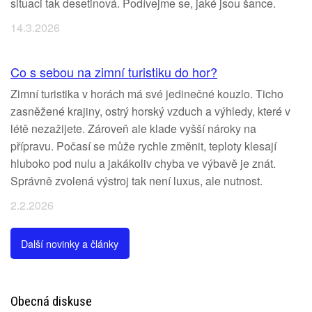
situaci tak desetinová. Podívejme se, jaké jsou šance.
14.3.2026
Co s sebou na zimní turistiku do hor?
Zimní turistika v horách má své jedinečné kouzlo. Ticho
zasněžené krajiny, ostrý horský vzduch a výhledy, které v
létě nezažijete. Zároveň ale klade vyšší nároky na
přípravu. Počasí se může rychle změnit, teploty klesají
hluboko pod nulu a jakákoliv chyba ve výbavě je znát.
Správně zvolená výstroj tak není luxus, ale nutnost.
2.2.2026
Další novinky a články
Obecná diskuse