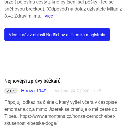
brzo ( polovinu cesty z kneipy jsem šel pěšky - led se
sněhovou brečkou). (Odpověď na dotaz uživatele Milan z
3.4.: Zdravim, ma...
více
Více zpráv z oblasti Bedřichov a Jizerská magistrála
Nejnovější zprávy běžkařů
Honza 1949
Vloženo 24.7.2026 11:15
23.7.
Připojuji odkaz na článek, který vyšel včera v časopise
emontana.cz,a mimo Jizerek se zmiňuje o mé cestě do
Tibetu. https://www.emontana.cz/honza-cernoch-tibet-
zkusenosti-tibetska-doga/