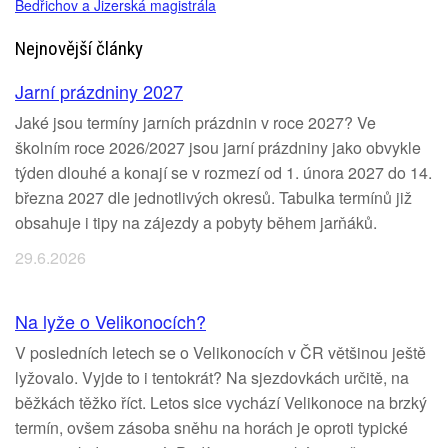
Bedřichov a Jizerská magistrála
Nejnovější články
Jarní prázdniny 2027
Jaké jsou termíny jarních prázdnin v roce 2027? Ve
školním roce 2026/2027 jsou jarní prázdniny jako obvykle
týden dlouhé a konají se v rozmezí od 1. února 2027 do 14.
března 2027 dle jednotlivých okresů. Tabulka termínů již
obsahuje i tipy na zájezdy a pobyty během jarňáků.
29.6.2026
Na lyže o Velikonocích?
V posledních letech se o Velikonocích v ČR většinou ještě
lyžovalo. Vyjde to i tentokrát? Na sjezdovkách určitě, na
běžkách těžko říct. Letos sice vychází Velikonoce na brzký
termín, ovšem zásoba sněhu na horách je oproti typické