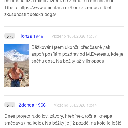
emontana.cz,a mimo Jizerek se zmiňuje o mé cestě do
Tibetu. https://www.emontana.cz/honza-cernoch-tibet-
zkusenosti-tibetska-doga/
Honza 1949
Vloženo 10.4.2026 15:57
9.4.
Běžkování jsem ukončil předčasně ,tak
aspoň posílám pozdrav od M.Everestu, kde je
sněhu dost. Na běžky až v listopadu.
Zdenda 1966
Vloženo 5.4.2026 18:44
5.4.
Dnes projeto rudolfov, závory, hřebínek, točna, kneipa,
smědava ( na kole). Na běžky je již pozdě, na kolo je ještě