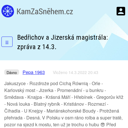
Bedřichov a Jizerská magistrála:
☰
zpráva z 14.3.
Pepa 1963
Vloženo 14.3.2022 20:43
Dávno
Jakuszyce - Rozdroże pod Cichą Równią - Orle -
Karlovský most - Jizerka - Promenádní - u bunkru -
Smědava - Knajpa - Krásná Máří - Hřebínek - Gregorův kříž
- Nová louka - Blatný rybník - Kristiánov - Rozmezí -
Čihadla - U Knejpy - Mariánskohorské Boudy - Protržená
přehrada - Desná. V Polsku v osm ráno rolba a super tratě,
pozor na sjezd k mostu, ten už je trochu o hubu 😎 Před