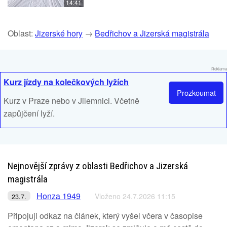
14:41
Oblast:
Jizerské hory
→
Bedřichov a Jizerská magistrála
Reklama
Kurz jízdy na kolečkových lyžích
Prozkoumat
Kurz v Praze nebo v Jilemnici. Včetně
zapůjčení lyží.
Nejnovější zprávy z oblasti Bedřichov a Jizerská
magistrála
Honza 1949
Vloženo 24.7.2026 11:15
23.7.
Připojuji odkaz na článek, který vyšel včera v časopise