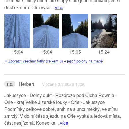
rozmekle, misty hlina, ale stopy stale jsou a potkali jsme i
dost skateru. Cim vyse...
více
15:04
15:04
15:05
15:24
»
Zobrazit všechny fotky (celkem 8) + jejich polohy na mapě
Herbert
Vloženo 3.3.2026 16:20
3.3.
Jakuszyce - Dolny dukt - Rozdroze pod Cicha Rownia -
Orle - kraj Velké Jizerské louky - Orle - Jakuszyce
Podmínky celkově dobré, sníh na slunci měkký, ve stínu
zmrzlý. V dolní části sjezdu na Orle vytátá a ledová místa,
část nesjízdná. Konec ke...
více