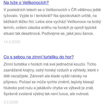
Na lyže o Velikonocích?
V posledních letech se o Velikonocích v ČR většinou ještě
lyžovalo. Vyjde to i tentokrát? Na sjezdovkách určitě, na
běžkách těžko říct. Letos sice vychází Velikonoce na brzký
termín, ovšem zásoba sněhu na horách je oproti typické
situaci tak desetinová. Podívejme se, jaké jsou šance.
14.3.2026
Co s sebou na zimní turistiku do hor?
Zimní turistika v horách má své jedinečné kouzlo. Ticho
zasněžené krajiny, ostrý horský vzduch a výhledy, které v
létě nezažijete. Zároveň ale klade vyšší nároky na
přípravu. Počasí se může rychle změnit, teploty klesají
hluboko pod nulu a jakákoliv chyba ve výbavě je znát.
Správně zvolená výstroj tak není luxus, ale nutnost.
2.2.2026