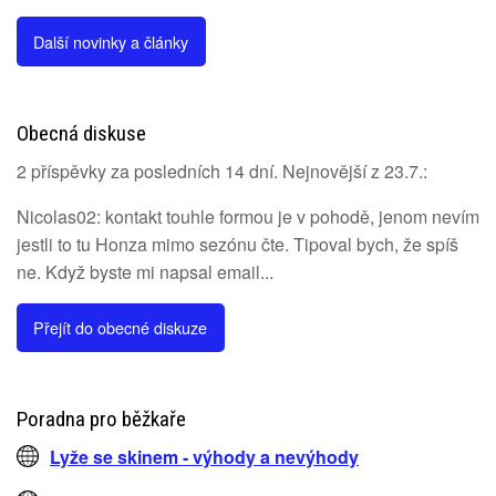
Další novinky a články
Obecná diskuse
2 příspěvky za posledních 14 dní. Nejnovější z 23.7.:
Nicolas02: kontakt touhle formou je v pohodě, jenom nevím
jestli to tu Honza mimo sezónu čte. Tipoval bych, že spíš
ne. Když byste mi napsal email...
Přejít do obecné diskuze
Poradna pro běžkaře
Lyže se skinem - výhody a nevýhody