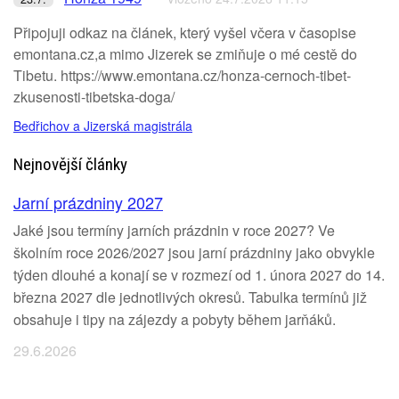
Připojuji odkaz na článek, který vyšel včera v časopise
emontana.cz,a mimo Jizerek se zmiňuje o mé cestě do
Tibetu. https://www.emontana.cz/honza-cernoch-tibet-
zkusenosti-tibetska-doga/
Bedřichov a Jizerská magistrála
Nejnovější články
Jarní prázdniny 2027
Jaké jsou termíny jarních prázdnin v roce 2027? Ve
školním roce 2026/2027 jsou jarní prázdniny jako obvykle
týden dlouhé a konají se v rozmezí od 1. února 2027 do 14.
března 2027 dle jednotlivých okresů. Tabulka termínů již
obsahuje i tipy na zájezdy a pobyty během jarňáků.
29.6.2026