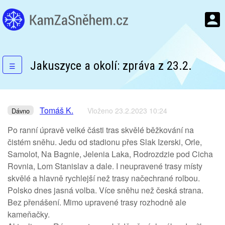
Jakuszyce a okolí: zpráva z 23.2.
☰
Tomáš K.
Vloženo 23.2.2023 10:24
Dávno
Po ranní úpravě velké části tras skvělé běžkování na
čistém sněhu. Jedu od stadionu přes Slak Izerski, Orle,
Samolot, Na Bagnie, Jelenia Laka, Rodrozdzie pod Cicha
Rovnia, Lom Stanislav a dale. I neupravené trasy místy
skvělé a hlavně rychlejší než trasy načechrané rolbou.
Polsko dnes jasná volba. Více sněhu než česká strana.
Bez přenášení. Mimo upravené trasy rozhodně ale
kameňačky.