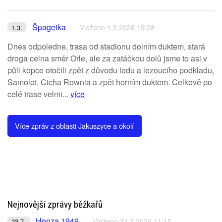
Špagetka
Vloženo 1.3.2026 19:28
1.3.
Dnes odpoledne, trasa od stadionu dolním duktem, stará
droga celna směr Orle, ale za zatáčkou dolů jsme to asi v
půli kopce otočili zpět z důvodu ledu a lezoucího podkladu,
Samolot, Cicha Rownia a zpět horním duktem. Celkově po
celé trase velmi...
více
Více zpráv z oblasti Jakuszyce a okolí
Nejnovější zprávy běžkařů
Honza 1949
Vloženo 24.7.2026 11:15
23.7.