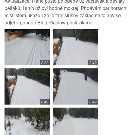
Aktualizace: Ráno pusto po obědě už václavák a desítky
pěšáků. I sníh už byl hodně mokrej. Přidávám pár horších
míst, která ukazují že je tam slušný základ na to aby se
odjel v pohodě Bieg Piastow příští víkend.
8:33
8:42
8:42
8:42