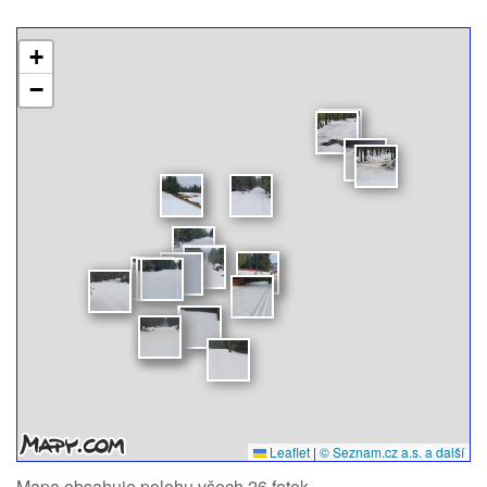
+
−
Leaflet
|
© Seznam.cz a.s. a další
Mapa obsahuje polohu všech 26 fotek.