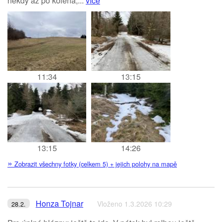
někdy až po kolena,...
více
11:34
13:15
13:15
14:26
»
Zobrazit všechny fotky (celkem 5) + jejich polohy na mapě
Honza Tojnar
Vloženo 1.3.2026 10:29
28.2.