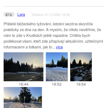
Lara
Vloženo 27.2.2026 18:26
27.2.
Přátelé běžeckého lyžování, letošní sezóna skončila
prakticky ze dne na den. A myslím, že nikdo nevěříme, že
nám to zde v Kruškách ještě napadne. Chtěla bych
poděkovat všem, kteří zde přispívají aktuálními, užitečnými
informacemi a fotkami, jak to...
více
16:44
16:52
16:54