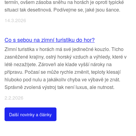
termín, ovšem zásoba sněhu na horách je oproti typické
situaci tak desetinová. Podívejme se, jaké jsou šance.
14.3.2026
Co s sebou na zimní turistiku do hor?
Zimní turistika v horách má své jedinečné kouzlo. Ticho
zasněžené krajiny, ostrý horský vzduch a výhledy, které v
létě nezažijete. Zároveň ale klade vyšší nároky na
přípravu. Počasí se může rychle změnit, teploty klesají
hluboko pod nulu a jakákoliv chyba ve výbavě je znát.
Správně zvolená výstroj tak není luxus, ale nutnost.
2.2.2026
Další novinky a články