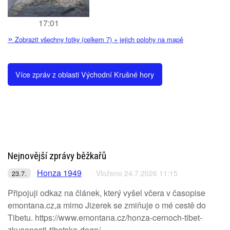
17:01
»
Zobrazit všechny fotky (celkem 7) + jejich polohy na mapě
Více zpráv z oblasti Východní Krušné hory
Nejnovější zprávy běžkařů
Honza 1949
Vloženo 24.7.2026 11:15
23.7.
Připojuji odkaz na článek, který vyšel včera v časopise
emontana.cz,a mimo Jizerek se zmiňuje o mé cestě do
Tibetu. https://www.emontana.cz/honza-cernoch-tibet-
zkusenosti-tibetska-doga/