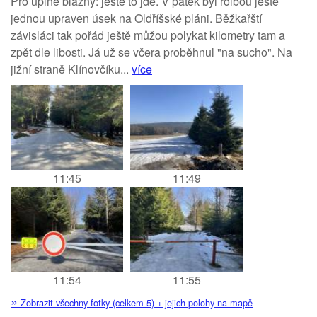
Pro úplné blázny: ještě to jde. V pátek byl rolbou ještě
jednou upraven úsek na Oldříšské pláni. Běžkařští
závisláci tak pořád ještě můžou polykat kilometry tam a
zpět dle libosti. Já už se včera proběhnul "na sucho". Na
jižní straně Klínovčíku...
více
11:45
11:49
11:54
11:55
»
Zobrazit všechny fotky (celkem 5) + jejich polohy na mapě