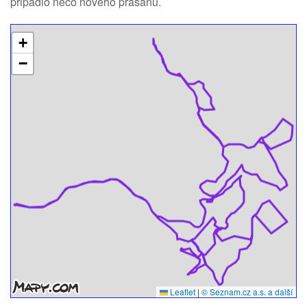
připadlo něco nového prašanu.
+
−
Leaflet
|
© Seznam.cz a.s. a další