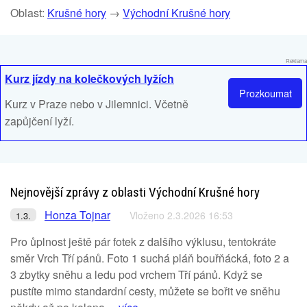
Oblast:
Krušné hory
→
Východní Krušné hory
Reklama
Kurz jízdy na kolečkových lyžích
Prozkoumat
Kurz v Praze nebo v Jilemnici. Včetně
zapůjčení lyží.
Nejnovější zprávy z oblasti Východní Krušné hory
Honza Tojnar
Vloženo 2.3.2026 16:53
1.3.
Pro ůplnost ještě pár fotek z dalšího výklusu, tentokráte
směr Vrch Tří pánů. Foto 1 suchá pláň bouřňácká, foto 2 a
3 zbytky sněhu a ledu pod vrchem Tří pánů. Když se
pustíte mimo standardní cesty, můžete se bořit ve sněhu