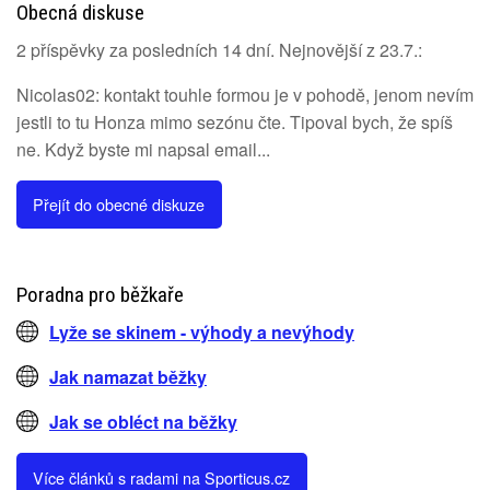
Obecná diskuse
2 příspěvky za posledních 14 dní. Nejnovější z 23.7.:
Nicolas02: kontakt touhle formou je v pohodě, jenom nevím
jestli to tu Honza mimo sezónu čte. Tipoval bych, že spíš
ne. Když byste mi napsal email...
Přejít do obecné diskuze
Poradna pro běžkaře
Lyže se skinem - výhody a nevýhody
Jak namazat běžky
Jak se obléct na běžky
Více článků s radami na Sporticus.cz