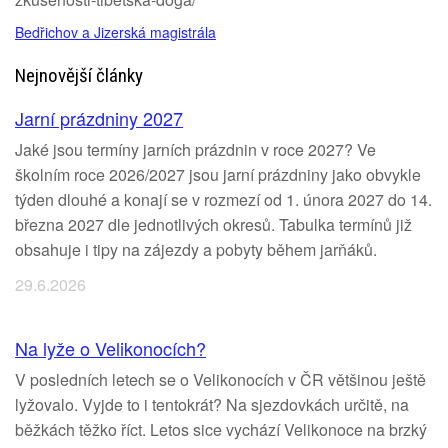
Bedřichov a Jizerská magistrála
Nejnovější články
Jarní prázdniny 2027
Jaké jsou termíny jarních prázdnin v roce 2027? Ve
školním roce 2026/2027 jsou jarní prázdniny jako obvykle
týden dlouhé a konají se v rozmezí od 1. února 2027 do 14.
března 2027 dle jednotlivých okresů. Tabulka termínů již
obsahuje i tipy na zájezdy a pobyty během jarňáků.
29.6.2026
Na lyže o Velikonocích?
V posledních letech se o Velikonocích v ČR většinou ještě
lyžovalo. Vyjde to i tentokrát? Na sjezdovkách určitě, na
běžkách těžko říct. Letos sice vychází Velikonoce na brzký