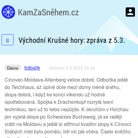
Východní Krušné hory: zpráva z 5.3.
☰
fotbalik
Vloženo 5.3.2023 22:42
Dávno
Cínovec-Moldava-Altenberg velice dobré. Odbočka ještě
do Teichhaus, až úplně dole mezi domy méně sněhu,
stopa dobrá, i když ke konci víkendu už hodně
opotřebovaná. Spojka k Drachenkopf rozrytá lesní
technikou, tam už to letos nepůjde. K okruhům v Holzhau
jen vyjetá stopa po Schwarzes Buchsweg, já se raději
vrátil na Moldavu a ještě si střihnul kvalitní stopy k Cínovci.
Slabých míst bylo pomálu, lidí víc jak včera. Často sněžilo,