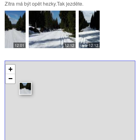
Zítra má být opět hezky.Tak jezděte.
12:01
12:12
12:12
+
−