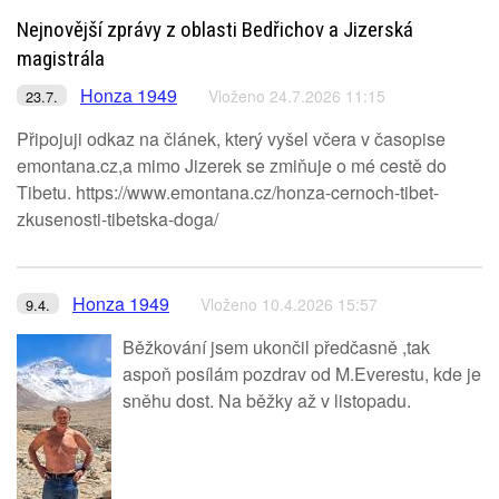
Nejnovější zprávy z oblasti Bedřichov a Jizerská
magistrála
Honza 1949
Vloženo 24.7.2026 11:15
23.7.
Připojuji odkaz na článek, který vyšel včera v časopise
emontana.cz,a mimo Jizerek se zmiňuje o mé cestě do
Tibetu. https://www.emontana.cz/honza-cernoch-tibet-
zkusenosti-tibetska-doga/
Honza 1949
Vloženo 10.4.2026 15:57
9.4.
Běžkování jsem ukončil předčasně ,tak
aspoň posílám pozdrav od M.Everestu, kde je
sněhu dost. Na běžky až v listopadu.