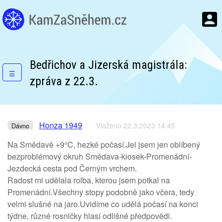
Bedřichov a Jizerská magistrála:
☰
zpráva z 22.3.
Honza 1949
Vloženo 22.3.2023 14:45
Dávno
Na Smědavě +9°C, hezké počasí.Jel jsem jen oblíbený
bezproblémový okruh Smědava-kiosek-Promenádní-
Jezdecká cesta pod Černým vrchem.
Radost mi udělala rolba, kterou jsem potkal na
Promenádní.Všechny stopy podobně jako včera, tedy
velmi slušné na jaro.Uvidíme co udělá počasí na konci
týdne, různé rosničky hlasí odlišné předpovědi.