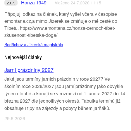
Honza 1949
Vloženo 24.7.2026 11:15
23.7.
Připojuji odkaz na článek, který vyšel včera v časopise
emontana.cz,a mimo Jizerek se zmiňuje o mé cestě do
Tibetu. https://www.emontana.cz/honza-cernoch-tibet-
zkusenosti-tibetska-doga/
Bedřichov a Jizerská magistrála
Nejnovější články
Jarní prázdniny 2027
Jaké jsou termíny jarních prázdnin v roce 2027? Ve
školním roce 2026/2027 jsou jarní prázdniny jako obvykle
týden dlouhé a konají se v rozmezí od 1. února 2027 do 14.
března 2027 dle jednotlivých okresů. Tabulka termínů již
obsahuje i tipy na zájezdy a pobyty během jarňáků.
29.6.2026