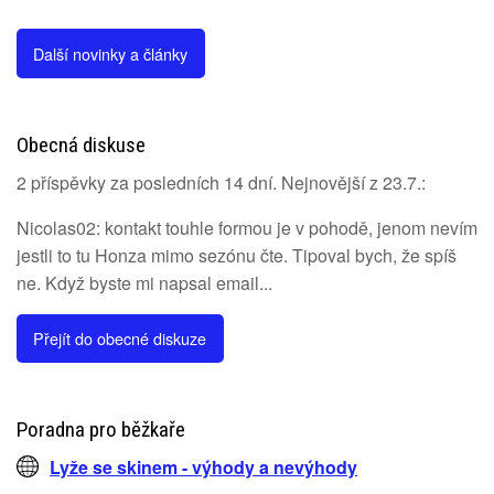
Další novinky a články
Obecná diskuse
2 příspěvky za posledních 14 dní. Nejnovější z 23.7.:
Nicolas02: kontakt touhle formou je v pohodě, jenom nevím
jestli to tu Honza mimo sezónu čte. Tipoval bych, že spíš
ne. Když byste mi napsal email...
Přejít do obecné diskuze
Poradna pro běžkaře
Lyže se skinem - výhody a nevýhody