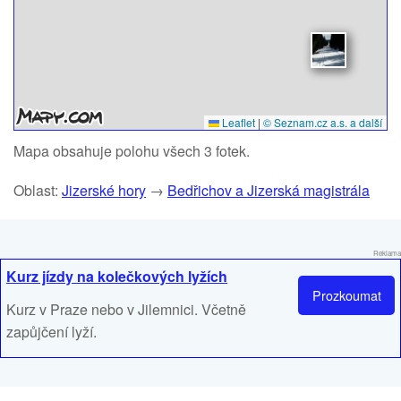
Leaflet
|
© Seznam.cz a.s. a další
Mapa obsahuje polohu všech 3 fotek.
Oblast:
Jizerské hory
→
Bedřichov a Jizerská magistrála
Reklama
Kurz jízdy na kolečkových lyžích
Prozkoumat
Kurz v Praze nebo v Jilemnici. Včetně
zapůjčení lyží.