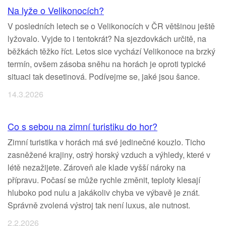
Na lyže o Velikonocích?
V posledních letech se o Velikonocích v ČR většinou ještě
lyžovalo. Vyjde to i tentokrát? Na sjezdovkách určitě, na
běžkách těžko říct. Letos sice vychází Velikonoce na brzký
termín, ovšem zásoba sněhu na horách je oproti typické
situaci tak desetinová. Podívejme se, jaké jsou šance.
14.3.2026
Co s sebou na zimní turistiku do hor?
Zimní turistika v horách má své jedinečné kouzlo. Ticho
zasněžené krajiny, ostrý horský vzduch a výhledy, které v
létě nezažijete. Zároveň ale klade vyšší nároky na
přípravu. Počasí se může rychle změnit, teploty klesají
hluboko pod nulu a jakákoliv chyba ve výbavě je znát.
Správně zvolená výstroj tak není luxus, ale nutnost.
2.2.2026