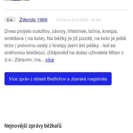
Zdenda 1966
Vloženo 5.4.2026 18:44
5.4.
Dnes projeto rudolfov, závory, hřebínek, točna, kneipa,
smědava ( na kole). Na běžky je již pozdě, na kolo je ještě
brzo ( polovinu cesty z kneipy jsem šel pěšky - led se
sněhovou brečkou). (Odpověď na dotaz uživatele Milan z
3.4.: Zdravim, ma...
více
Více zpráv z oblasti Bedřichov a Jizerská magistrála
Nejnovější zprávy běžkařů