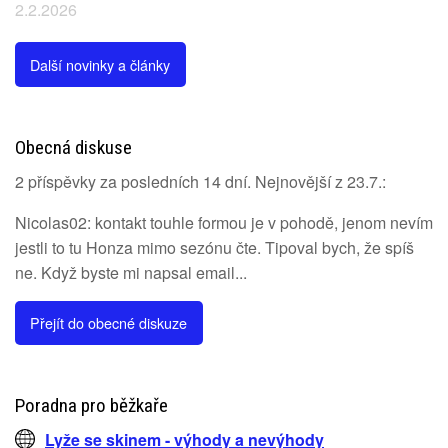
2.2.2026
Další novinky a články
Obecná diskuse
2 příspěvky za posledních 14 dní. Nejnovější z 23.7.:
Nicolas02: kontakt touhle formou je v pohodě, jenom nevím
jestli to tu Honza mimo sezónu čte. Tipoval bych, že spíš
ne. Když byste mi napsal email...
Přejít do obecné diskuze
Poradna pro běžkaře
Lyže se skinem - výhody a nevýhody