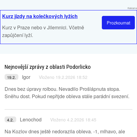
Reklama
Kurz jízdy na kolečkových lyžích
Prozkoumat
Kurz v Praze nebo v Jilemnici. Včetně
zapůjčení lyží.
Nejnovější zprávy z oblasti Podorlicko
Igor
Vloženo 19.2.2026 18:52
19.2.
Dnes bez úpravy rolbou. Nevadilo Prošlápnuta stopa.
Sněhu dost. Pokud nepřijde obleva stále parádní svezení.
Lenochod
Vloženo 4.2.2026 18:45
4.2.
Na Kozlov dnes ještě nedorazila obleva. -1, mlhavo, ale