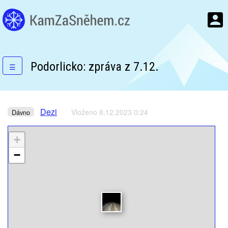
Podorlicko: zpráva z 7.12.
☰
Dezi
Vloženo 8.12.2023 0:24
Dávno
+
−