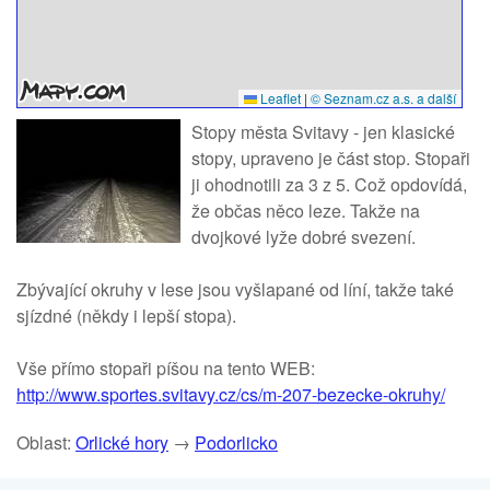
Leaflet
|
© Seznam.cz a.s. a další
Stopy města Svitavy - jen klasické
stopy, upraveno je část stop. Stopaři
ji ohodnotili za 3 z 5. Což opdovídá,
že občas něco leze. Takže na
dvojkové lyže dobré svezení.
Zbývající okruhy v lese jsou vyšlapané od líní, takže také
sjízdné (někdy i lepší stopa).
Vše přímo stopaři píšou na tento WEB:
http://www.sportes.svitavy.cz/cs/m-207-bezecke-okruhy/
Oblast:
Orlické hory
→
Podorlicko