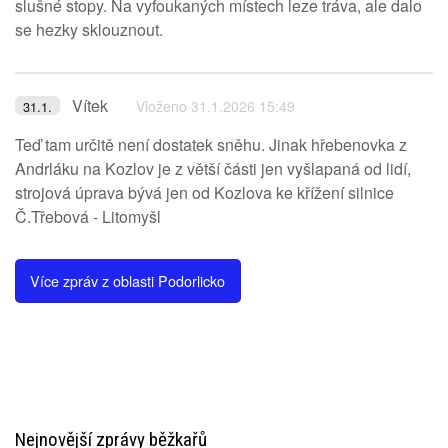
slušné stopy. Na vyfoukaných místech leze tráva, ale dalo
se hezky sklouznout.
Vítek
Vloženo 31.1.2026 15:49
31.1.
Teď tam určitě není dostatek sněhu. Jinak hřebenovka z
Andrláku na Kozlov je z větší části jen vyšlapaná od lidí,
strojová úprava bývá jen od Kozlova ke křížení silnice
Č.Třebová - Litomyšl
Více zpráv z oblasti Podorlicko
Nejnovější zprávy běžkařů