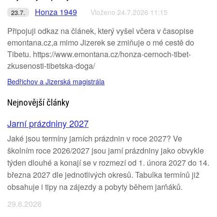
Honza 1949
Vloženo 24.7.2026 11:15
23.7.
Připojuji odkaz na článek, který vyšel včera v časopise
emontana.cz,a mimo Jizerek se zmiňuje o mé cestě do
Tibetu. https://www.emontana.cz/honza-cernoch-tibet-
zkusenosti-tibetska-doga/
Bedřichov a Jizerská magistrála
Nejnovější články
Jarní prázdniny 2027
Jaké jsou termíny jarních prázdnin v roce 2027? Ve
školním roce 2026/2027 jsou jarní prázdniny jako obvykle
týden dlouhé a konají se v rozmezí od 1. února 2027 do 14.
března 2027 dle jednotlivých okresů. Tabulka termínů již
obsahuje i tipy na zájezdy a pobyty během jarňáků.
29.6.2026