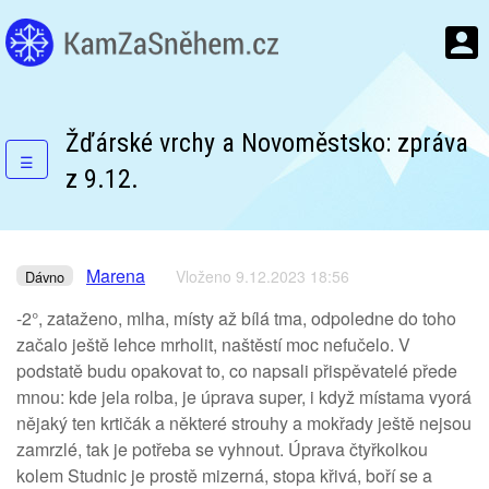
Žďárské vrchy a Novoměstsko: zpráva
☰
z 9.12.
Marena
Vloženo 9.12.2023 18:56
Dávno
-2°, zataženo, mlha, místy až bílá tma, odpoledne do toho
začalo ještě lehce mrholit, naštěstí moc nefučelo. V
podstatě budu opakovat to, co napsali přispěvatelé přede
mnou: kde jela rolba, je úprava super, i když místama vyorá
nějaký ten krtičák a některé strouhy a mokřady ještě nejsou
zamrzlé, tak je potřeba se vyhnout. Úprava čtyřkolkou
kolem Studnic je prostě mizerná, stopa křivá, boří se a