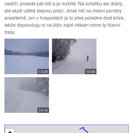
nedrží, projede pár lidí a je rozbitá. Na turistiku asi dobrý,
ale skútr udělá stejnou práci. Jinak lidí na místní poměry
snesitelně, jen v hospodách je to přes poledne dost krize,
takže doporučuju si na jídlo zajet někam mimo ty hlavní
trasy.
13:29
14:05
14:10
+