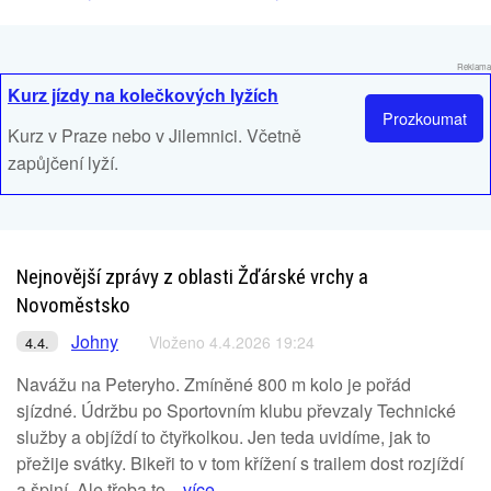
Reklama
Kurz jízdy na kolečkových lyžích
Prozkoumat
Kurz v Praze nebo v Jilemnici. Včetně
zapůjčení lyží.
Nejnovější zprávy z oblasti Žďárské vrchy a
Novoměstsko
Johny
Vloženo 4.4.2026 19:24
4.4.
Navážu na Peteryho. Zmíněné 800 m kolo je pořád
sjízdné. Údržbu po Sportovním klubu převzaly Technické
služby a objíždí to čtyřkolkou. Jen teda uvidíme, jak to
přežije svátky. Bikeři to v tom křížení s trailem dost rozjíždí
a špiní. Ale třeba to...
více