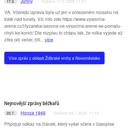
Johny
Vloženo 17.3.2026 11:21
17.3.
VA. Včerejší úprava byla už jen v omezeném rozsahu na
tratě nad tunely. Víc info zde https://www.vysocina-
arena.cz/l/lyzarska-sezona-ve-vysocina-arene-se-pomalu-
chyli-ke-konci/ Dle rozpisu to chápu tak, že rolba vyjede až
zítra (st) večer, čili...
více
Více zpráv z oblasti Žďárské vrchy a Novoměstsko
Nejnovější zprávy běžkařů
Honza 1949
Vloženo 24.7.2026 11:15
23.7.
Připojuji odkaz na článek, který vyšel včera v časopise