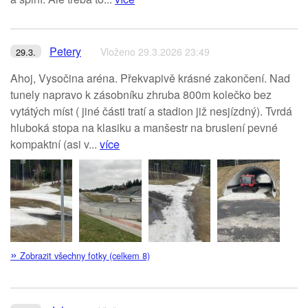
Petery
Vloženo 29.3.2026 23:49
29.3.
Ahoj, Vysočina aréna. Překvapivě krásné zakončení. Nad
tunely napravo k zásobníku zhruba 800m kolečko bez
vytátých míst ( jiné části tratí a stadion již nesjízdný). Tvrdá
hluboká stopa na klasiku a manšestr na bruslení pevné
kompaktní (asi v...
více
»
Zobrazit všechny fotky (celkem 8)