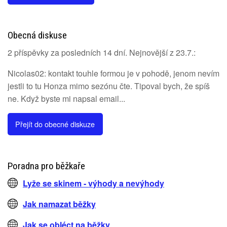
Obecná diskuse
2 příspěvky za posledních 14 dní. Nejnovější z 23.7.:
Nicolas02: kontakt touhle formou je v pohodě, jenom nevím
jestli to tu Honza mimo sezónu čte. Tipoval bych, že spíš
ne. Když byste mi napsal email...
Přejít do obecné diskuze
Poradna pro běžkaře
Lyže se skinem - výhody a nevýhody
Jak namazat běžky
Jak se obléct na běžky