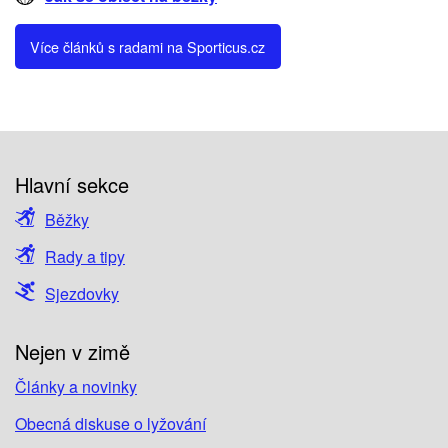
Více článků s radami na Sporticus.cz
Hlavní sekce
Běžky
Rady a tipy
Sjezdovky
Nejen v zimě
Články a novinky
Obecná diskuse o lyžování