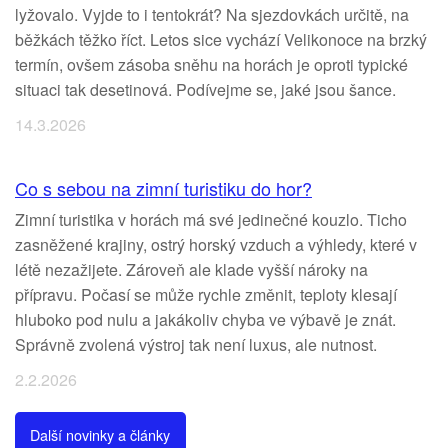
lyžovalo. Vyjde to i tentokrát? Na sjezdovkách určitě, na
běžkách těžko říct. Letos sice vychází Velikonoce na brzký
termín, ovšem zásoba sněhu na horách je oproti typické
situaci tak desetinová. Podívejme se, jaké jsou šance.
14.3.2026
Co s sebou na zimní turistiku do hor?
Zimní turistika v horách má své jedinečné kouzlo. Ticho
zasněžené krajiny, ostrý horský vzduch a výhledy, které v
létě nezažijete. Zároveň ale klade vyšší nároky na
přípravu. Počasí se může rychle změnit, teploty klesají
hluboko pod nulu a jakákoliv chyba ve výbavě je znát.
Správně zvolená výstroj tak není luxus, ale nutnost.
2.2.2026
Další novinky a články