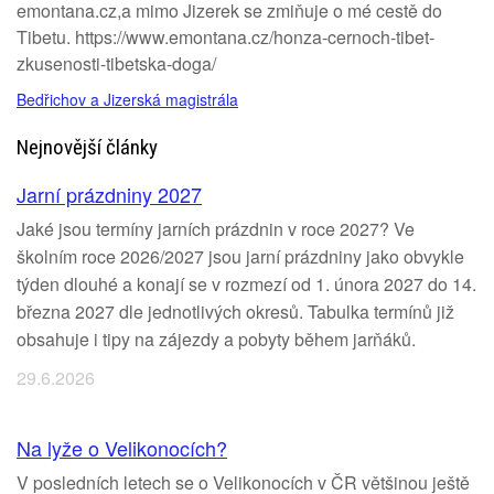
emontana.cz,a mimo Jizerek se zmiňuje o mé cestě do
Tibetu. https://www.emontana.cz/honza-cernoch-tibet-
zkusenosti-tibetska-doga/
Bedřichov a Jizerská magistrála
Nejnovější články
Jarní prázdniny 2027
Jaké jsou termíny jarních prázdnin v roce 2027? Ve
školním roce 2026/2027 jsou jarní prázdniny jako obvykle
týden dlouhé a konají se v rozmezí od 1. února 2027 do 14.
března 2027 dle jednotlivých okresů. Tabulka termínů již
obsahuje i tipy na zájezdy a pobyty během jarňáků.
29.6.2026
Na lyže o Velikonocích?
V posledních letech se o Velikonocích v ČR většinou ještě