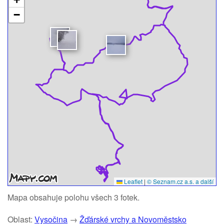
−
Leaflet
|
© Seznam.cz a.s. a další
Mapa obsahuje polohu všech 3 fotek.
Oblast:
Vysočina
→
Žďárské vrchy a Novoměstsko