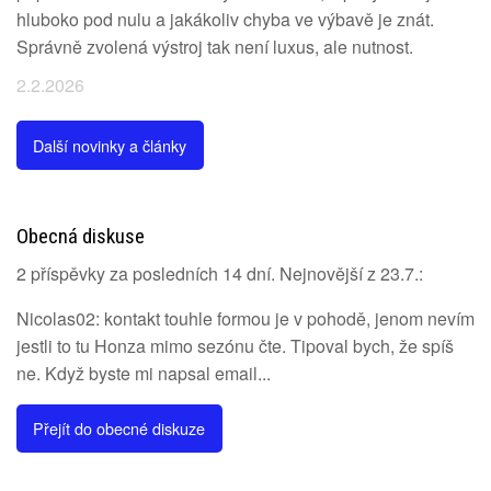
hluboko pod nulu a jakákoliv chyba ve výbavě je znát.
Správně zvolená výstroj tak není luxus, ale nutnost.
2.2.2026
Další novinky a články
Obecná diskuse
2 příspěvky za posledních 14 dní. Nejnovější z 23.7.:
Nicolas02: kontakt touhle formou je v pohodě, jenom nevím
jestli to tu Honza mimo sezónu čte. Tipoval bych, že spíš
ne. Když byste mi napsal email...
Přejít do obecné diskuze