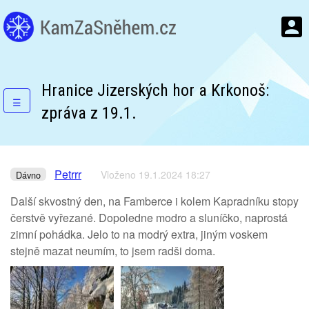
Hranice Jizerských hor a Krkonoš:
☰
zpráva z 19.1.
Petrrr
Vloženo 19.1.2024 18:27
Dávno
Další skvostný den, na Famberce i kolem Kapradníku stopy
čerstvě vyřezané. Dopoledne modro a sluníčko, naprostá
zimní pohádka. Jelo to na modrý extra, jiným voskem
stejně mazat neumím, to jsem radši doma.