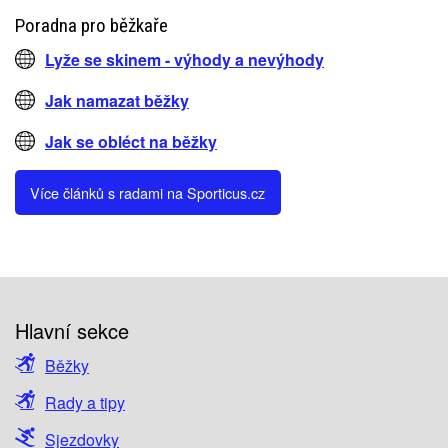
Poradna pro běžkaře
Lyže se skinem - výhody a nevýhody
Jak namazat běžky
Jak se obléct na běžky
Více článků s radami na Sporticus.cz
Hlavní sekce
Běžky
Rady a tipy
Sjezdovky