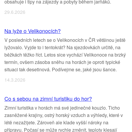
obsahuje i tipy na zájezdy a pobyty během jarňáků.
29.6.2026
Na lyže o Velikonocích?
V posledních letech se o Velikonocích v ČR většinou ještě
lyžovalo. Vyjde to i tentokrát? Na sjezdovkách určitě, na
běžkách těžko říct. Letos sice vychází Velikonoce na brzký
termín, ovšem zásoba sněhu na horách je oproti typické
situaci tak desetinová. Podívejme se, jaké jsou šance.
14.3.2026
Co s sebou na zimní turistiku do hor?
Zimní turistika v horách má své jedinečné kouzlo. Ticho
zasněžené krajiny, ostrý horský vzduch a výhledy, které v
létě nezažijete. Zároveň ale klade vyšší nároky na
přípravu. Počasí se může rychle změnit, teploty klesají