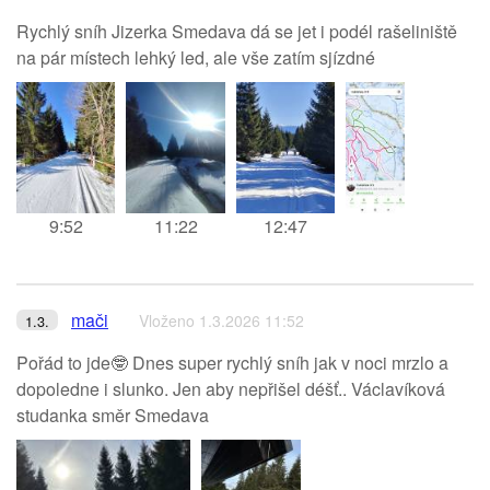
Rychlý sníh Jizerka Smedava dá se jet i podél rašeliniště
na pár místech lehký led, ale vše zatím sjízdné
9:52
11:22
12:47
mači
Vloženo 1.3.2026 11:52
1.3.
Pořád to jde🤓 Dnes super rychlý sníh jak v noci mrzlo a
dopoledne i slunko. Jen aby nepřišel déšť.. Václavíková
studanka směr Smedava