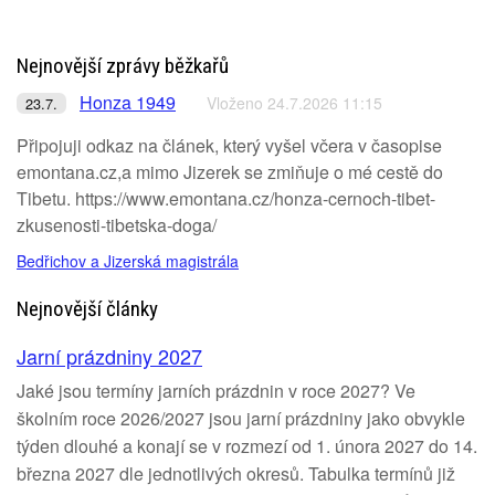
Nejnovější zprávy běžkařů
Honza 1949
Vloženo 24.7.2026 11:15
23.7.
Připojuji odkaz na článek, který vyšel včera v časopise
emontana.cz,a mimo Jizerek se zmiňuje o mé cestě do
Tibetu. https://www.emontana.cz/honza-cernoch-tibet-
zkusenosti-tibetska-doga/
Bedřichov a Jizerská magistrála
Nejnovější články
Jarní prázdniny 2027
Jaké jsou termíny jarních prázdnin v roce 2027? Ve
školním roce 2026/2027 jsou jarní prázdniny jako obvykle
týden dlouhé a konají se v rozmezí od 1. února 2027 do 14.
března 2027 dle jednotlivých okresů. Tabulka termínů již