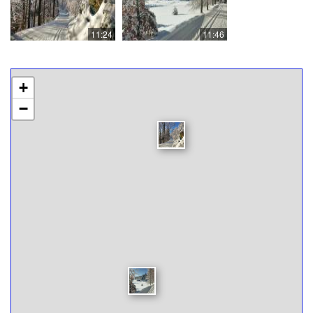
11:24
11:46
+
−