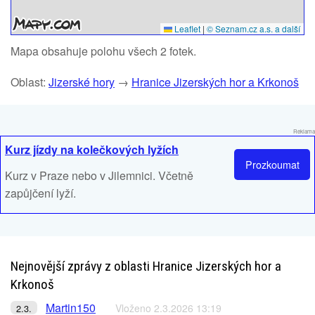
Leaflet
|
© Seznam.cz a.s. a další
Mapa obsahuje polohu všech 2 fotek.
Oblast:
Jizerské hory
→
Hranice Jizerských hor a Krkonoš
Reklama
Kurz jízdy na kolečkových lyžích
Prozkoumat
Kurz v Praze nebo v Jilemnici. Včetně
zapůjčení lyží.
Nejnovější zprávy z oblasti Hranice Jizerských hor a
Krkonoš
Martin150
Vloženo 2.3.2026 13:19
2.3.