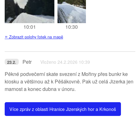
10:01
10:30
»
Zobrazit polohy fotek na mapě
Petr
Vloženo 24.2.2026 10:39
23.2.
Pěkné podvečerní skate svezení z Mořiny přes bunkr ke
kiosku a většinou až k Pěšákovně. Pak už celá Jizerka jen
marnost a konec dubna v únoru.
Více zpráv z oblasti Hranice Jizerských hor a Krkonoš