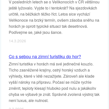
V posledních letech se o Velikonocích v ČR většinou
ještě lyžovalo. Vyjde to i tentokrát? Na sjezdovkách
určitě, na běžkách těžko říct. Letos sice vychází
Velikonoce na brzký termín, ovšem zásoba sněhu na
horách je oproti typické situaci tak desetinová.
Podívejme se, jaké jsou šance.
14.3.2026
Co s sebou na zimní turistiku do hor?
Zimní turistika v horách má své jedinečné kouzlo.
Ticho zasněžené krajiny, ostrý horský vzduch a
výhledy, které v létě nezažijete. Zároveň ale klade
vyšší nároky na přípravu. Počasí se může rychle
změnit, teploty klesají hluboko pod nulu a jakákoliv
chyba ve výbavě je znát. Správně zvolená výstroj tak
není luxus, ale nutnost.
2.2.2026