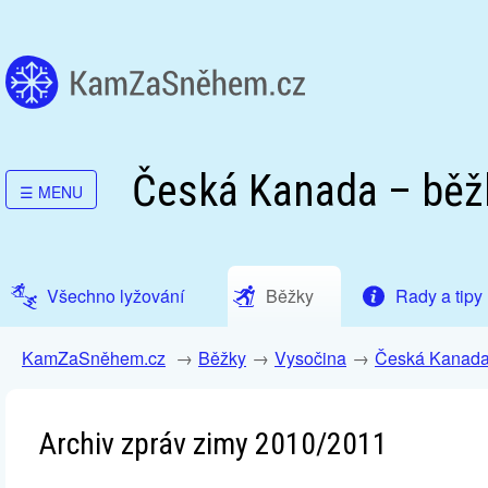
Česká Kanada – běž
☰
MENU
Všechno lyžování
Běžky
Rady a tipy
KamZaSněhem.cz
Běžky
Vysočina
Česká Kanad
Archiv zpráv zimy 2010/2011