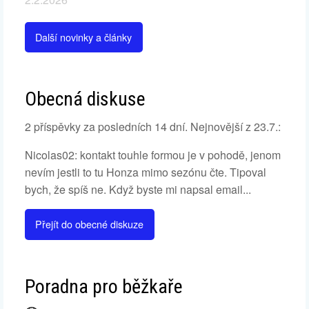
Další novinky a články
Obecná diskuse
2 příspěvky za posledních 14 dní. Nejnovější z 23.7.:
Nicolas02: kontakt touhle formou je v pohodě, jenom
nevím jestli to tu Honza mimo sezónu čte. Tipoval
bych, že spíš ne. Když byste mi napsal email...
Přejít do obecné diskuze
Poradna pro běžkaře