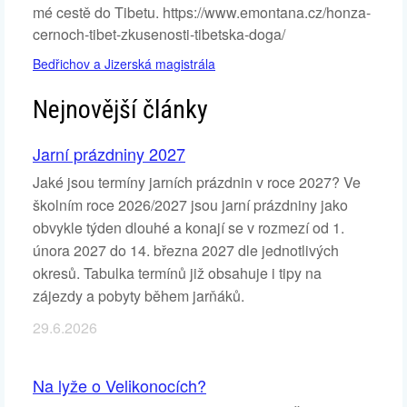
mé cestě do Tibetu. https://www.emontana.cz/honza-
cernoch-tibet-zkusenosti-tibetska-doga/
Bedřichov a Jizerská magistrála
Nejnovější články
Jarní prázdniny 2027
Jaké jsou termíny jarních prázdnin v roce 2027? Ve
školním roce 2026/2027 jsou jarní prázdniny jako
obvykle týden dlouhé a konají se v rozmezí od 1.
února 2027 do 14. března 2027 dle jednotlivých
okresů. Tabulka termínů již obsahuje i tipy na
zájezdy a pobyty během jarňáků.
29.6.2026
Na lyže o Velikonocích?