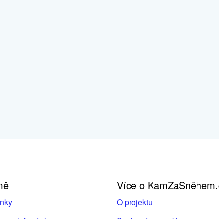
mě
Více o KamZaSněhem.
inky
O projektu