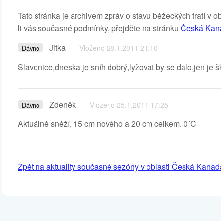
Tato stránka je archivem zpráv o stavu běžeckých tratí v 
li vás současné podmínky, přejděte na stránku
Česká Kana
Jitka
Vloženo 28.1.2011 21:10
Dávno
Slavonice,dneska je sníh dobrý,lyžovat by se dalo,jen je š
Zdeněk
Vloženo 25.1.2011 17:25
Dávno
Aktuálně sněží, 15 cm nového a 20 cm celkem. 0´C
Zpět na aktuality současné sezóny v oblasti Česká Kanad