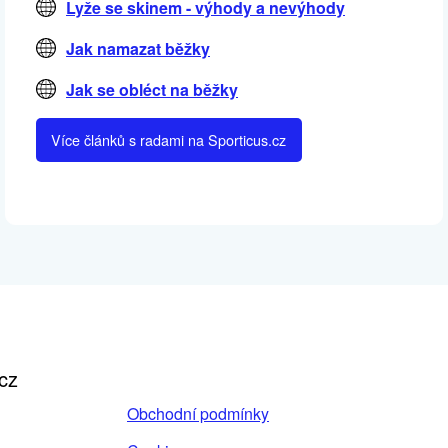
Lyže se skinem - výhody a nevýhody
Jak namazat běžky
Jak se obléct na běžky
Více článků s radami na Sporticus.cz
cz
Obchodní podmínky