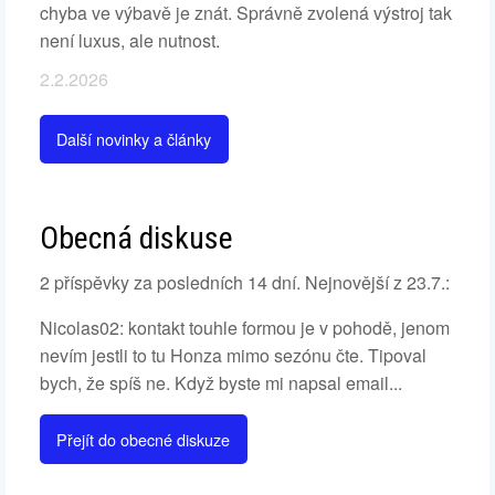
chyba ve výbavě je znát. Správně zvolená výstroj tak
není luxus, ale nutnost.
2.2.2026
Další novinky a články
Obecná diskuse
2 příspěvky za posledních 14 dní. Nejnovější z 23.7.:
Nicolas02: kontakt touhle formou je v pohodě, jenom
nevím jestli to tu Honza mimo sezónu čte. Tipoval
bych, že spíš ne. Když byste mi napsal email...
Přejít do obecné diskuze