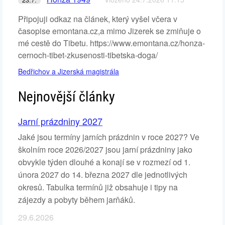
Připojuji odkaz na článek, který vyšel včera v
časopise emontana.cz,a mimo Jizerek se zmiňuje o
mé cestě do Tibetu. https://www.emontana.cz/honza-
cernoch-tibet-zkusenosti-tibetska-doga/
Bedřichov a Jizerská magistrála
Nejnovější články
Jarní prázdniny 2027
Jaké jsou termíny jarních prázdnin v roce 2027? Ve
školním roce 2026/2027 jsou jarní prázdniny jako
obvykle týden dlouhé a konají se v rozmezí od 1.
února 2027 do 14. března 2027 dle jednotlivých
okresů. Tabulka termínů již obsahuje i tipy na
zájezdy a pobyty během jarňáků.
29.6.2026