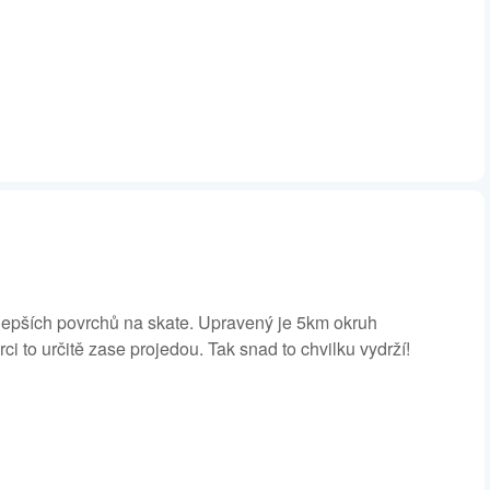
epších povrchů na skate. Upravený je 5km okruh
i to určitě zase projedou. Tak snad to chvilku vydrží!