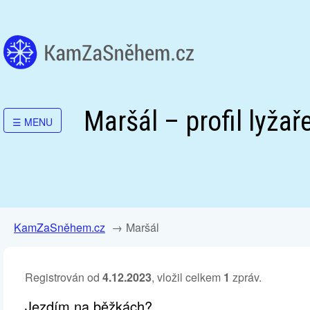
Maršál – profil lyžař
☰
MENU
KamZaSněhem.cz
Maršál
Registrován od
4.12.2023
, vložil celkem
1
zpráv.
Jezdím na běžkách?