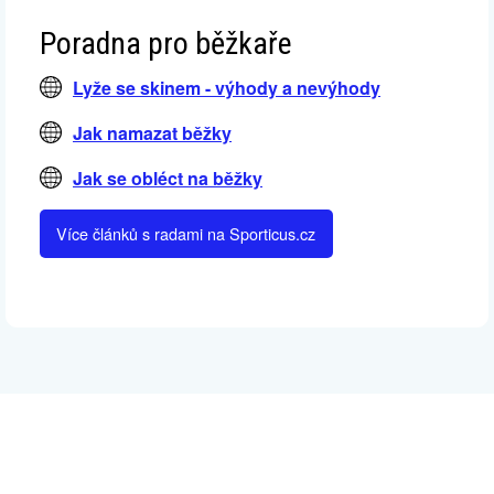
Poradna pro běžkaře
Lyže se skinem - výhody a nevýhody
Jak namazat běžky
Jak se obléct na běžky
Více článků s radami na Sporticus.cz