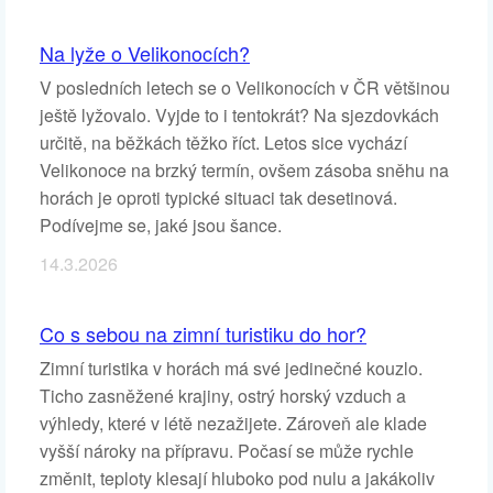
Na lyže o Velikonocích?
V posledních letech se o Velikonocích v ČR většinou
ještě lyžovalo. Vyjde to i tentokrát? Na sjezdovkách
určitě, na běžkách těžko říct. Letos sice vychází
Velikonoce na brzký termín, ovšem zásoba sněhu na
horách je oproti typické situaci tak desetinová.
Podívejme se, jaké jsou šance.
14.3.2026
Co s sebou na zimní turistiku do hor?
Zimní turistika v horách má své jedinečné kouzlo.
Ticho zasněžené krajiny, ostrý horský vzduch a
výhledy, které v létě nezažijete. Zároveň ale klade
vyšší nároky na přípravu. Počasí se může rychle
změnit, teploty klesají hluboko pod nulu a jakákoliv