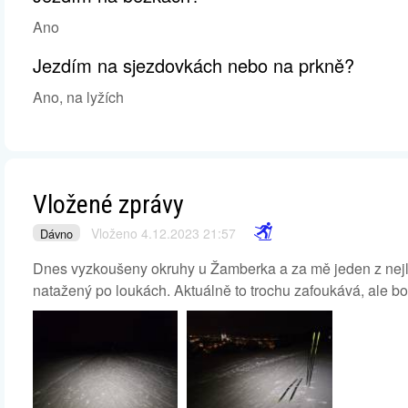
Ano
Jezdím na sjezdovkách nebo na prkně?
Ano, na lyžích
Vložené zprávy
Vloženo 4.12.2023 21:57
Dávno
Dnes vyzkoušeny okruhy u Žamberka a za mě jeden z nejl
natažený po loukách. Aktuálně to trochu zafoukává, ale borc