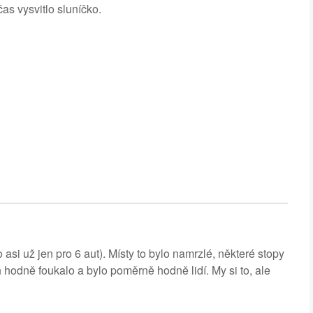
as vysvitlo sluníčko.
asi už jen pro 6 aut). Místy to bylo namrzlé, některé stopy
hodně foukalo a bylo poměrně hodně lidí. My si to, ale