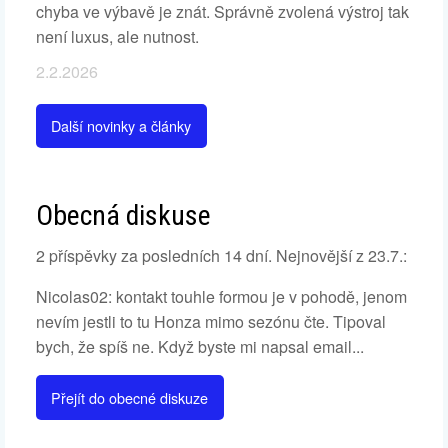
chyba ve výbavě je znát. Správně zvolená výstroj tak
není luxus, ale nutnost.
2.2.2026
Další novinky a články
Obecná diskuse
2 příspěvky za posledních 14 dní. Nejnovější z 23.7.:
Nicolas02: kontakt touhle formou je v pohodě, jenom
nevím jestli to tu Honza mimo sezónu čte. Tipoval
bych, že spíš ne. Když byste mi napsal email...
Přejít do obecné diskuze