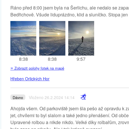
Ráno před 8:00 jsem byla na Šerlichu, ale nedalo se zapar
Bedřichově. Všude liduprázdno, klid a sluníčko. Stopa jen 
8:38
8:38
9:57
»
Zobrazit polohy fotek na mapě
Hřeben Orlických Hor
Vloženo 26.2.2024 14:14
Dávno
Ahojda všem. Od parkoviště jsem šla pešo až opravdu k z
jet, chvílemi to byl slalom a také jedno přenášení. Od ob
Upravené rolbou a nikde nikdo. Velké díky rolbařům, zrovna