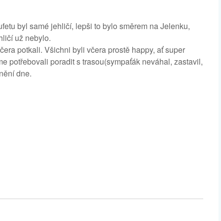
ufetu byl samé jehličí, lepši to bylo směrem na Jelenku,
ličí už nebylo.
ra potkali. Všichni byli včera prostě happy, ať super
 potřebovali poradit s trasou(sympaťák neváhal, zastavil,
nění dne.