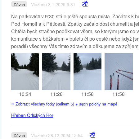
Vloženo 3.1.2025 9:31
Dávno
Na parkovišti v 9:30 stále ještě spousta místa. Začátek k b
Pod Homoli a k Pěticestí. Zpátky začalo dost chumelit a jeh
Chtěla bych strašně poděkovat všem, se kterými jsme se vče
komunikace s běžkařem v bufetu či po cestě nebo když jsme
poradil) všechny Vás tímto zdravím a děkujeme za zpříjem
10:24
11:28
11:58
11:58
»
Zobrazit všechny fotky (celkem 5) + jejich polohy na mapě
Hřeben Orlických Hor
Vloženo 28.12.2024 12:54
Dávno