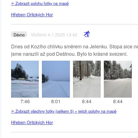
»
Zobrazit polohu fotky na mapě
Hřeben Orlických Hor
Vloženo 4.1.2025 13:42
Dávno
Dnes od Kozího chlívku směrem na Jelenku. Stopa sice neby
jsme narazili až pod Deštnou. Bylo to krásné svezení.
7:46
8:01
8:44
8:44
»
Zobrazit všechny fotky (celkem 5) + jejich polohy na mapě
Hřeben Orlických Hor