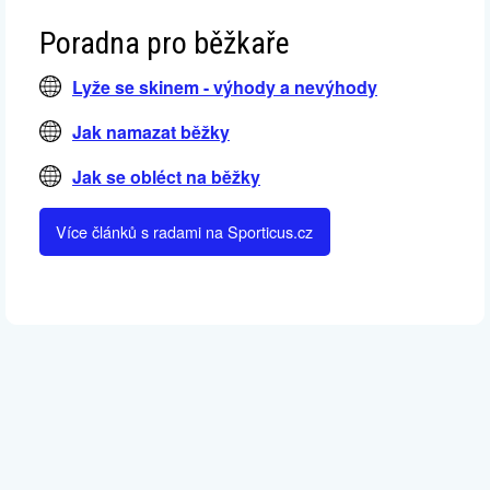
Poradna pro běžkaře
Lyže se skinem - výhody a nevýhody
Jak namazat běžky
Jak se obléct na běžky
Více článků s radami na Sporticus.cz