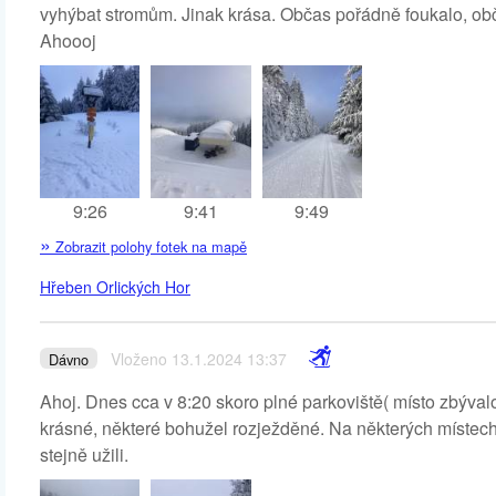
vyhýbat stromům. Jinak krása. Občas pořádně foukalo, obč
Ahoooj
9:26
9:41
9:49
»
Zobrazit polohy fotek na mapě
Hřeben Orlických Hor
Vloženo 13.1.2024 13:37
Dávno
Ahoj. Dnes cca v 8:20 skoro plné parkoviště( místo zbývalo 
krásné, některé bohužel rozježděné. Na některých místech 
stejně užili.