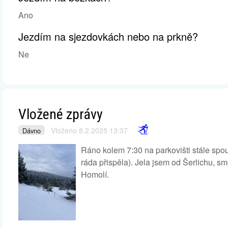
Ano
Jezdím na sjezdovkách nebo na prkně?
Ne
Vložené zprávy
Vloženo 8.2.2025 13:37
Dávno
Ráno kolem 7:30 na parkovišti stále spou
ráda přispěla). Jela jsem od Šerlichu, s
Homolí.