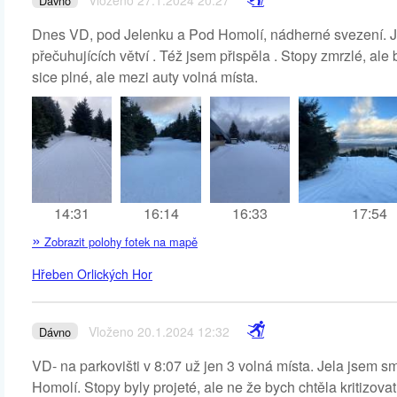
Vloženo 27.1.2024 20:27
Dávno
Dnes VD, pod Jelenku a Pod Homolí, nádherné svezení. Jak
přečuhujících větví . Též jsem přispěla . Stopy zmrzlé, ale
sice plné, ale mezi auty volná místa.
14:31
16:14
16:33
17:54
»
Zobrazit polohy fotek na mapě
Hřeben Orlických Hor
Vloženo 20.1.2024 12:32
Dávno
VD- na parkovišti v 8:07 už jen 3 volná místa. Jela jsem s
Homolí. Stopy byly projeté, ale ne že bych chtěla kritizova