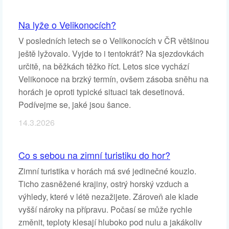
Na lyže o Velikonocích?
V posledních letech se o Velikonocích v ČR většinou
ještě lyžovalo. Vyjde to i tentokrát? Na sjezdovkách
určitě, na běžkách těžko říct. Letos sice vychází
Velikonoce na brzký termín, ovšem zásoba sněhu na
horách je oproti typické situaci tak desetinová.
Podívejme se, jaké jsou šance.
14.3.2026
Co s sebou na zimní turistiku do hor?
Zimní turistika v horách má své jedinečné kouzlo.
Ticho zasněžené krajiny, ostrý horský vzduch a
výhledy, které v létě nezažijete. Zároveň ale klade
vyšší nároky na přípravu. Počasí se může rychle
změnit, teploty klesají hluboko pod nulu a jakákoliv