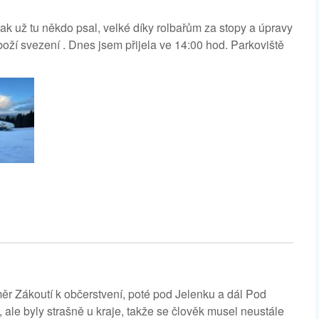
 už tu někdo psal, velké díky rolbařům za stopy a úpravy
 boží svezení . Dnes jsem přijela ve 14:00 hod. Parkoviště
měr Zákoutí k občerstvení, poté pod Jelenku a dál Pod
t, ale byly strašně u kraje, takže se člověk musel neustále