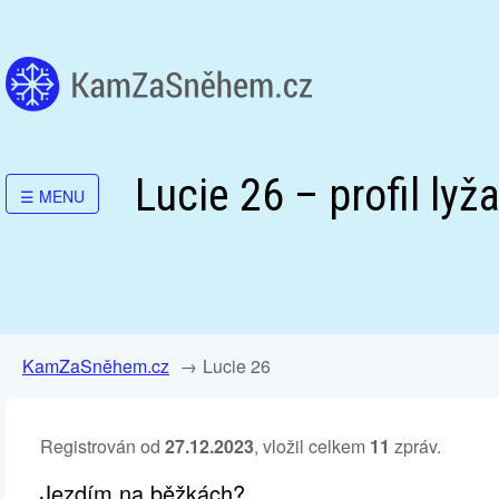
Lucie 26 – profil lyž
☰
MENU
KamZaSněhem.cz
Lucie 26
Registrován od
27.12.2023
, vložil celkem
11
zpráv.
Jezdím na běžkách?