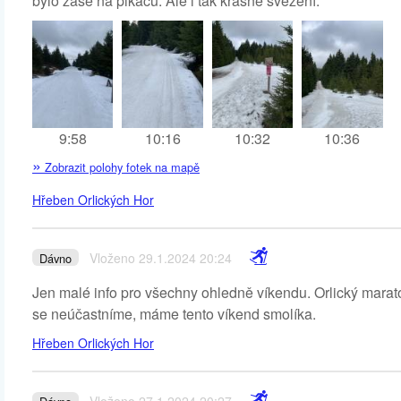
bylo zase na pikaču. Ale i tak krásně svezení.
9:58
10:16
10:32
10:36
»
Zobrazit polohy fotek na mapě
Hřeben Orlických Hor
Vloženo 29.1.2024 20:24
Dávno
Jen malé info pro všechny ohledně víkendu. Orlický marato
se neúčastníme, máme tento víkend smolíka.
Hřeben Orlických Hor