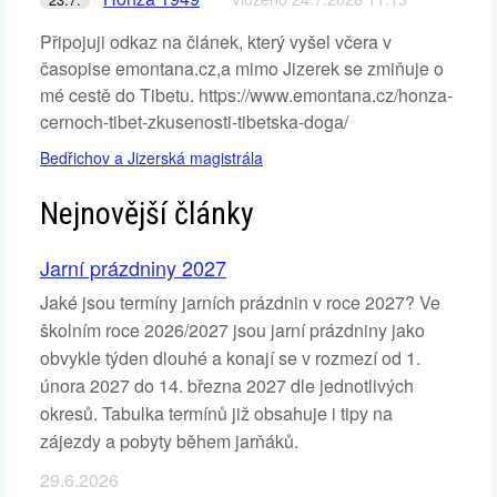
Připojuji odkaz na článek, který vyšel včera v
časopise emontana.cz,a mimo Jizerek se zmiňuje o
mé cestě do Tibetu. https://www.emontana.cz/honza-
cernoch-tibet-zkusenosti-tibetska-doga/
Bedřichov a Jizerská magistrála
Nejnovější články
Jarní prázdniny 2027
Jaké jsou termíny jarních prázdnin v roce 2027? Ve
školním roce 2026/2027 jsou jarní prázdniny jako
obvykle týden dlouhé a konají se v rozmezí od 1.
února 2027 do 14. března 2027 dle jednotlivých
okresů. Tabulka termínů již obsahuje i tipy na
zájezdy a pobyty během jarňáků.
29.6.2026