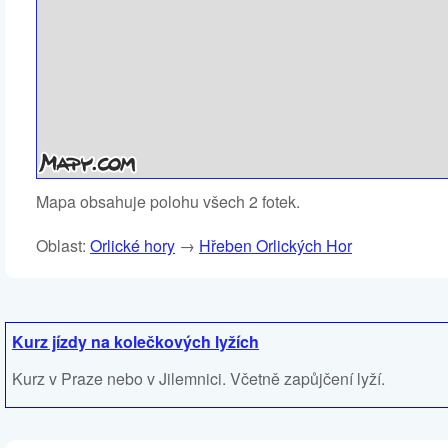
Mapa obsahuje polohu všech 2 fotek.
Oblast:
Orlické hory
→
Hřeben Orlických Hor
Kurz jízdy na kolečkových lyžích
Kurz v Praze nebo v Jilemnici. Včetně zapůjčení lyží.