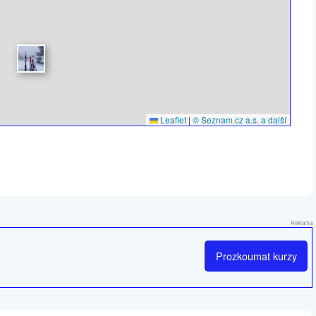
Leaflet
|
© Seznam.cz a.s. a další
Reklama
Prozkoumat
kurzy