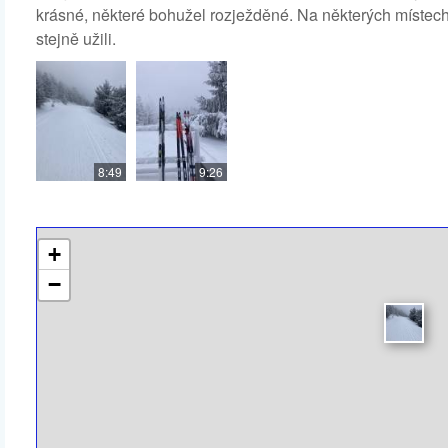
krásné, některé bohužel rozježděné. Na některých místech 
stejně užili.
8:49
9:26
+
−