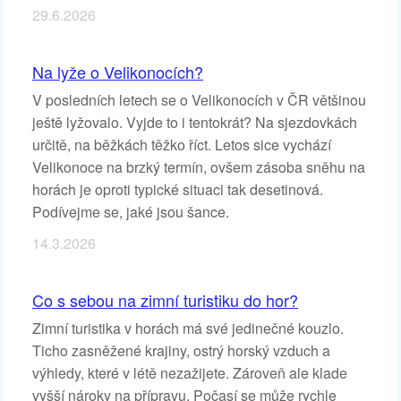
29.6.2026
Na lyže o Velikonocích?
V posledních letech se o Velikonocích v ČR většinou
ještě lyžovalo. Vyjde to i tentokrát? Na sjezdovkách
určitě, na běžkách těžko říct. Letos sice vychází
Velikonoce na brzký termín, ovšem zásoba sněhu na
horách je oproti typické situaci tak desetinová.
Podívejme se, jaké jsou šance.
14.3.2026
Co s sebou na zimní turistiku do hor?
Zimní turistika v horách má své jedinečné kouzlo.
Ticho zasněžené krajiny, ostrý horský vzduch a
výhledy, které v létě nezažijete. Zároveň ale klade
vyšší nároky na přípravu. Počasí se může rychle