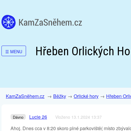
Hřeben Orlických Hor
☰
MENU
KamZaSněhem.cz
Běžky
Orlické hory
Hřeben Orli
Lucie 26
Vloženo 13.1.2024 13:37
Dávno
Ahoj. Dnes cca v 8:20 skoro plné parkoviště( místo zbývalo 