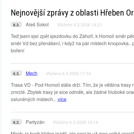
Nejnovější zprávy z oblasti Hřeben Or
Aleš Sokol
Vloženo 8.3.2026 14:21
8.3.
Teď jsem sjel zpět sjezdovku do Záhoří, k Homoli směr pět
směr Vd bez přenášení, i když na pár místech knopovka.. 
boření
Mech
Vloženo 6.3.2026 17:14
6.3.
Trasa VD - Pod Homolí stále drží. Tím, že je většina trasy 
zmrzlé. Zbytek trasy je sice odměk, ale žádné hluboké ora
osluněných místech...
více
Partyzán
Vloženo 6.3.2026 13:14
6.3.
Mech: ja bych klidne jezdil, ale není to už moc velké orani