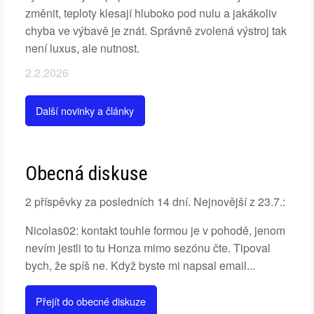
změnit, teploty klesají hluboko pod nulu a jakákoliv
chyba ve výbavě je znát. Správně zvolená výstroj tak
není luxus, ale nutnost.
2.2.2026
Další novinky a články
Obecná diskuse
2 příspěvky za posledních 14 dní. Nejnovější z 23.7.:
Nicolas02: kontakt touhle formou je v pohodě, jenom
nevím jestli to tu Honza mimo sezónu čte. Tipoval
bych, že spíš ne. Když byste mi napsal email...
Přejít do obecné diskuze