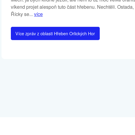
víkend projet alespoň tuto část hřebenu. Nechtěli. Ostada, 
Řícky se...
více
Více zpráv z oblasti Hřeben Orlických Hor