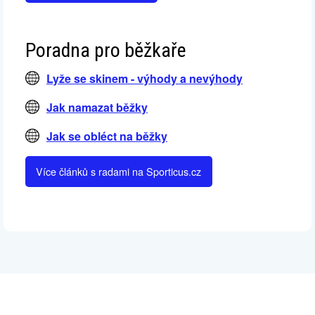
Poradna pro běžkaře
Lyže se skinem - výhody a nevýhody
Jak namazat běžky
Jak se obléct na běžky
Více článků s radami na Sporticus.cz