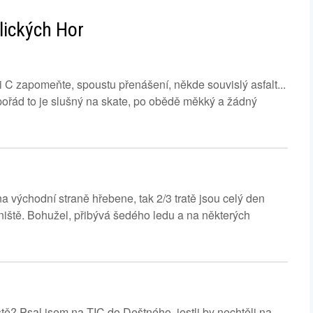
lických Hor
i C zapomeňte, spoustu přenášení, někde souvislý asfalt...
pořád to je slušný na skate, po obědě měkký a žádný
na východní straně hřebene, tak 2/3 tratě jsou celý den
niště. Bohužel, přibývá šedého ledu a na některých
ště? Psal jsem na TIC do Deštného, jestli by nechtěli na