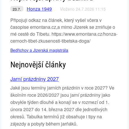
Honza 1949
Vloženo 24.7.2026 11:15
23.7.
Připojuji odkaz na článek, který vyšel včera v
časopise emontana.cz,a mimo Jizerek se zmiňuje o
mé cestě do Tibetu. https://www.emontana.cz/honza-
cernoch-tibet-zkusenosti-tibetska-doga/
Bedřichov a Jizerská magistrála
Nejnovější články
Jarní prázdniny 2027
Jaké jsou termíny jarních prázdnin v roce 2027? Ve
školním roce 2026/2027 jsou jarní prázdniny jako
obvykle týden dlouhé a konají se v rozmezí od 1.
února 2027 do 14. března 2027 dle jednotlivých
okresů. Tabulka termínů již obsahuje i tipy na
zájezdy a pobyty během jarňáků.