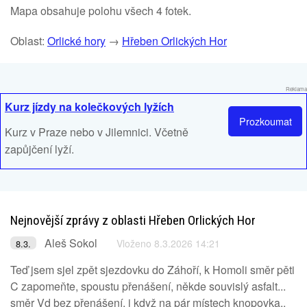
Mapa obsahuje polohu všech 4 fotek.
Oblast:
Orlické hory
→
Hřeben Orlických Hor
Reklama
Kurz jízdy na kolečkových lyžích
Prozkoumat
Kurz v Praze nebo v Jilemnici. Včetně
zapůjčení lyží.
Nejnovější zprávy z oblasti Hřeben Orlických Hor
Aleš Sokol
Vloženo 8.3.2026 14:21
8.3.
Teď jsem sjel zpět sjezdovku do Záhoří, k Homoli směr pěti
C zapomeňte, spoustu přenášení, někde souvislý asfalt...
směr Vd bez přenášení, i když na pár místech knopovka..