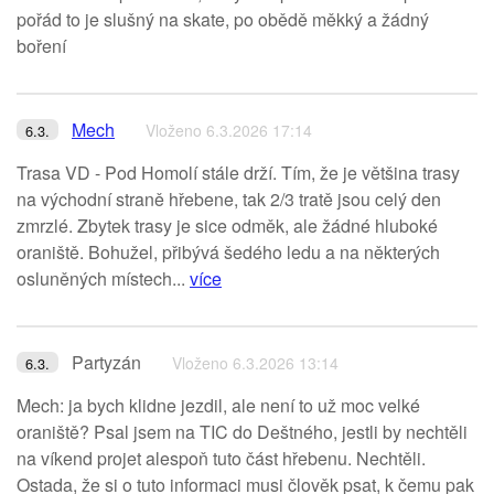
pořád to je slušný na skate, po obědě měkký a žádný
boření
Mech
Vloženo 6.3.2026 17:14
6.3.
Trasa VD - Pod Homolí stále drží. Tím, že je většina trasy
na východní straně hřebene, tak 2/3 tratě jsou celý den
zmrzlé. Zbytek trasy je sice odměk, ale žádné hluboké
oraniště. Bohužel, přibývá šedého ledu a na některých
osluněných místech...
více
Partyzán
Vloženo 6.3.2026 13:14
6.3.
Mech: ja bych klidne jezdil, ale není to už moc velké
oraniště? Psal jsem na TIC do Deštného, jestli by nechtěli
na víkend projet alespoň tuto část hřebenu. Nechtěli.
Ostada, že si o tuto informaci musi člověk psat, k čemu pak