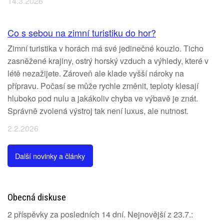
14.3.2026
Co s sebou na zimní turistiku do hor?
Zimní turistika v horách má své jedinečné kouzlo. Ticho
zasněžené krajiny, ostrý horský vzduch a výhledy, které v
létě nezažijete. Zároveň ale klade vyšší nároky na
přípravu. Počasí se může rychle změnit, teploty klesají
hluboko pod nulu a jakákoliv chyba ve výbavě je znát.
Správně zvolená výstroj tak není luxus, ale nutnost.
2.2.2026
Další novinky a články
Obecná diskuse
2 příspěvky za posledních 14 dní. Nejnovější z 23.7.: