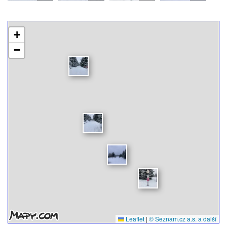
+
−
Leaflet
|
© Seznam.cz a.s. a další