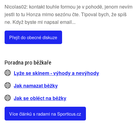
Nicolas02: kontakt touhle formou je v pohodě, jenom nevím
jestli to tu Honza mimo sezónu čte. Tipoval bych, že spíš
ne. Když byste mi napsal email...
Přejít do obecné diskuze
Poradna pro běžkaře
Lyže se skinem - výhody a nevýhody
Jak namazat běžky
Jak se obléct na běžky
Více článků s radami na Sporticus.cz