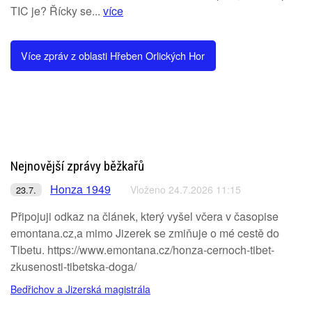
TIC je? Řícky se...
více
Více zpráv z oblasti Hřeben Orlických Hor
Nejnovější zprávy běžkařů
Honza 1949
Vloženo 24.7.2026 11:15
23.7.
Připojuji odkaz na článek, který vyšel včera v časopise
emontana.cz,a mimo Jizerek se zmiňuje o mé cestě do
Tibetu. https://www.emontana.cz/honza-cernoch-tibet-
zkusenosti-tibetska-doga/
Bedřichov a Jizerská magistrála