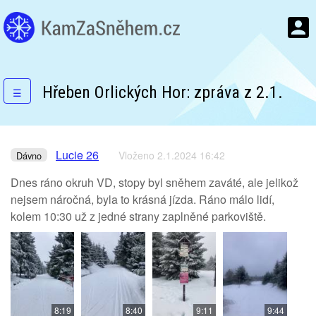
Hřeben Orlických Hor: zpráva z 2.1.
☰
Lucie 26
Vloženo 2.1.2024 16:42
Dávno
Dnes ráno okruh VD, stopy byl sněhem zaváté, ale jelikož
nejsem náročná, byla to krásná jízda. Ráno málo lidí,
kolem 10:30 už z jedné strany zaplněné parkoviště.
8:19
8:40
9:11
9:44