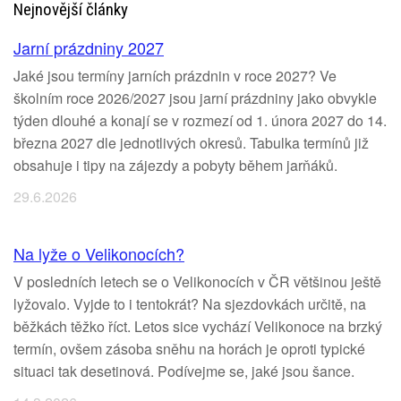
Nejnovější články
Jarní prázdniny 2027
Jaké jsou termíny jarních prázdnin v roce 2027? Ve
školním roce 2026/2027 jsou jarní prázdniny jako obvykle
týden dlouhé a konají se v rozmezí od 1. února 2027 do 14.
března 2027 dle jednotlivých okresů. Tabulka termínů již
obsahuje i tipy na zájezdy a pobyty během jarňáků.
29.6.2026
Na lyže o Velikonocích?
V posledních letech se o Velikonocích v ČR většinou ještě
lyžovalo. Vyjde to i tentokrát? Na sjezdovkách určitě, na
běžkách těžko říct. Letos sice vychází Velikonoce na brzký
termín, ovšem zásoba sněhu na horách je oproti typické
situaci tak desetinová. Podívejme se, jaké jsou šance.