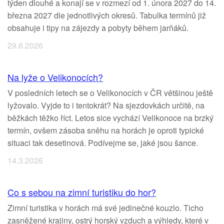
týden dlouhé a konají se v rozmezí od 1. února 2027 do 14.
března 2027 dle jednotlivých okresů. Tabulka termínů již
obsahuje i tipy na zájezdy a pobyty během jarňáků.
29.6.2026
Na lyže o Velikonocích?
V posledních letech se o Velikonocích v ČR většinou ještě
lyžovalo. Vyjde to i tentokrát? Na sjezdovkách určitě, na
běžkách těžko říct. Letos sice vychází Velikonoce na brzký
termín, ovšem zásoba sněhu na horách je oproti typické
situaci tak desetinová. Podívejme se, jaké jsou šance.
14.3.2026
Co s sebou na zimní turistiku do hor?
Zimní turistika v horách má své jedinečné kouzlo. Ticho
zasněžené krajiny, ostrý horský vzduch a výhledy, které v