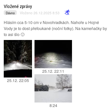
Vložené zprávy
Vloženo 26.12.2025 8:53
Dávno
Hlásím cca 5-10 cm v Novohradkách. Nahoře u Hojné
Vody je to dost přefoukané (noční fotky). Na kameňačky by
to asi šlo 🙂
25.12. 22:11
25.12. 22:05
8:24