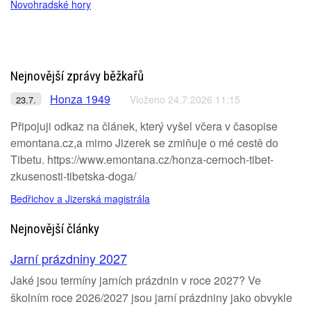
Novohradské hory
Nejnovější zprávy běžkařů
Honza 1949
Vloženo 24.7.2026 11:15
23.7.
Připojuji odkaz na článek, který vyšel včera v časopise
emontana.cz,a mimo Jizerek se zmiňuje o mé cestě do
Tibetu. https://www.emontana.cz/honza-cernoch-tibet-
zkusenosti-tibetska-doga/
Bedřichov a Jizerská magistrála
Nejnovější články
Jarní prázdniny 2027
Jaké jsou termíny jarních prázdnin v roce 2027? Ve
školním roce 2026/2027 jsou jarní prázdniny jako obvykle