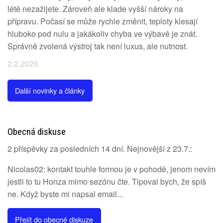
létě nezažijete. Zároveň ale klade vyšší nároky na
přípravu. Počasí se může rychle změnit, teploty klesají
hluboko pod nulu a jakákoliv chyba ve výbavě je znát.
Správně zvolená výstroj tak není luxus, ale nutnost.
2.2.2026
Další novinky a články
Obecná diskuse
2 příspěvky za posledních 14 dní. Nejnovější z 23.7.:
Nicolas02: kontakt touhle formou je v pohodě, jenom nevím
jestli to tu Honza mimo sezónu čte. Tipoval bych, že spíš
ne. Když byste mi napsal email...
Přejít do obecné diskuze