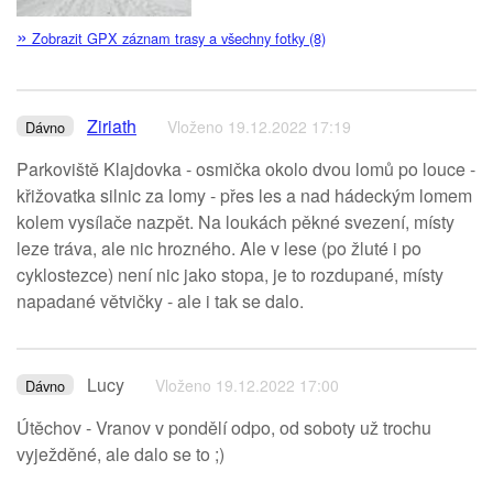
»
Zobrazit GPX záznam trasy a všechny fotky (8)
Ziriath
Vloženo 19.12.2022 17:19
Dávno
Parkoviště Klajdovka - osmička okolo dvou lomů po louce -
křižovatka silnic za lomy - přes les a nad hádeckým lomem
kolem vysílače nazpět. Na loukách pěkné svezení, místy
leze tráva, ale nic hrozného. Ale v lese (po žluté i po
cyklostezce) není nic jako stopa, je to rozdupané, místy
napadané větvičky - ale i tak se dalo.
Lucy
Vloženo 19.12.2022 17:00
Dávno
Útěchov - Vranov v pondělí odpo, od soboty už trochu
vyježděné, ale dalo se to ;)