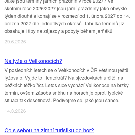
Jaké jsou termíny jarních prázdnin v roce 2027? Ve
školním roce 2026/2027 jsou jarní prázdniny jako obvykle
týden dlouhé a konají se v rozmezí od 1. února 2027 do 14.
března 2027 dle jednotlivých okresů. Tabulka termínů již
obsahuje i tipy na zájezdy a pobyty během jarňáků.
29.6.2026
Na lyže o Velikonocích?
V posledních letech se o Velikonocích v ČR většinou ještě
lyžovalo. Vyjde to i tentokrát? Na sjezdovkách určitě, na
běžkách těžko říct. Letos sice vychází Velikonoce na brzký
termín, ovšem zásoba sněhu na horách je oproti typické
situaci tak desetinová. Podívejme se, jaké jsou šance.
14.3.2026
Co s sebou na zimní turistiku do hor?