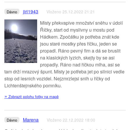
jiri1943
Vloženo 25.12.2022 21:21
Dávno
Místy překvapive množství sněhu v údolí
Říčky, start od myslivny u mostu pod
Hádkem. Zpočátku je potřeba znát kde
jsou staré mostky přes říčku, jeden se
propadl. Ráno pevný firn a dá se bruslit
na klasických lyzich, skejty by se asi
propadly. Ráno nad říčkou mlha, asi se
tam drží mrazový špunt. Místy je potřeba jet po silnici vedle
stop od lesnich vozidel. Nejzmrzlejsi snih u říčky od
Lichtenštejnského pomníku.
»
Zobrazit polohu fotky na mapě
Marena
Vloženo 22.12.2022 18:00
Dávno