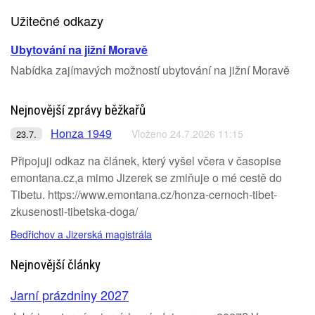
Užitečné odkazy
Ubytování na jižní Moravě
Nabídka zajímavých možností ubytování na jižní Moravě
Nejnovější zprávy běžkařů
Honza 1949
Vloženo 24.7.2026 11:15
23.7.
Připojuji odkaz na článek, který vyšel včera v časopise
emontana.cz,a mimo Jizerek se zmiňuje o mé cestě do
Tibetu. https://www.emontana.cz/honza-cernoch-tibet-
zkusenosti-tibetska-doga/
Bedřichov a Jizerská magistrála
Nejnovější články
Jarní prázdniny 2027