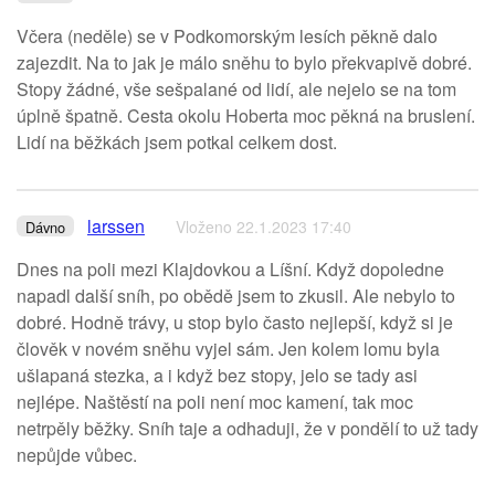
Včera (neděle) se v Podkomorským lesích pěkně dalo
zajezdit. Na to jak je málo sněhu to bylo překvapivě dobré.
Stopy žádné, vše sešpalané od lidí, ale nejelo se na tom
úplně špatně. Cesta okolu Hoberta moc pěkná na bruslení.
Lidí na běžkách jsem potkal celkem dost.
larssen
Vloženo 22.1.2023 17:40
Dávno
Dnes na poli mezi Klajdovkou a Líšní. Když dopoledne
napadl další sníh, po obědě jsem to zkusil. Ale nebylo to
dobré. Hodně trávy, u stop bylo často nejlepší, když si je
člověk v novém sněhu vyjel sám. Jen kolem lomu byla
ušlapaná stezka, a i když bez stopy, jelo se tady asi
nejlépe. Naštěstí na poli není moc kamení, tak moc
netrpěly běžky. Sníh taje a odhaduji, že v pondělí to už tady
nepůjde vůbec.