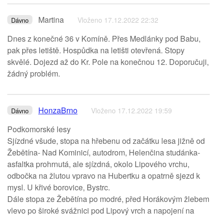
Martina
Vloženo 17.12.2022 22:32
Dávno
Dnes z konečné 36 v Komíně. Přes Medlánky pod Babu,
pak přes letiště. Hospůdka na letišti otevřená. Stopy
skvělé. Dojezd až do Kr. Pole na konečnou 12. Doporučuji,
žádný problém.
HonzaBrno
Vloženo 17.12.2022 19:59
Dávno
Podkomorské lesy
Sjízdné všude, stopa na hřebenu od začátku lesa jižně od
Žebětína- Nad Kominicí, autodrom, Helenčina studánka-
asfaltka prohrnutá, ale sjízdná, okolo Lipového vrchu,
odbočka na žlutou vpravo na Hubertku a opatrně sjezd k
mysl. U křivé borovice, Bystrc.
Dále stopa ze Žebětína po modré, před Horákovým žlebem
vlevo po široké svážnici pod Lipový vrch a napojení na