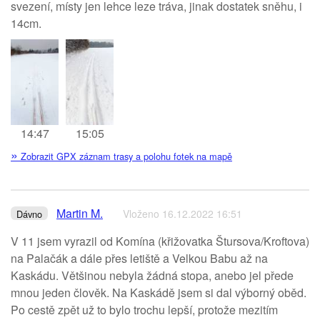
svezení, místy jen lehce leze tráva, jinak dostatek sněhu, i
14cm.
14:47
15:05
»
Zobrazit GPX záznam trasy a polohu fotek na mapě
Martin M.
Vloženo 16.12.2022 16:51
Dávno
V 11 jsem vyrazil od Komína (křižovatka Štursova/Kroftova)
na Palačák a dále přes letiště a Velkou Babu až na
Kaskádu. Většinou nebyla žádná stopa, anebo jel přede
mnou jeden člověk. Na Kaskádě jsem si dal výborný oběd.
Po cestě zpět už to bylo trochu lepší, protože mezitím