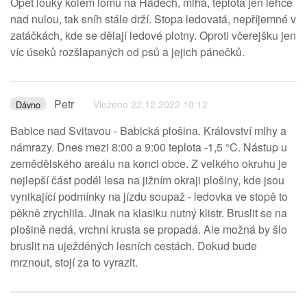
Opět louky kolem lomu na Hádech, mlha, teplota jen lehce
nad nulou, tak sníh stále drží. Stopa ledovatá, nepříjemné v
zatáčkách, kde se dělají ledové plotny. Oproti včerejšku jen
víc úseků rozšlapaných od psů a jejich pánečků.
Petr
Vloženo 22.12.2022 10:12
Dávno
Babice nad Svitavou - Babická plošina. Království mlhy a
námrazy. Dnes mezi 8:00 a 9:00 teplota -1,5 °C. Nástup u
zemědělského areálu na konci obce. Z velkého okruhu je
nejlepší část podél lesa na jižním okraji plošiny, kde jsou
vynikající podmínky na jízdu soupaž - ledovka ve stopě to
pěkně zrychlila. Jinak na klasiku nutný klistr. Bruslit se na
plošině nedá, vrchní krusta se propadá. Ale možná by šlo
bruslit na uježděných lesních cestách. Dokud bude
mrznout, stojí za to vyrazit.