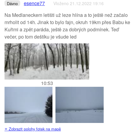
esence77
Vloženo 21.12.2022 19:16
Dávno
Na Medlaneckem letišti už leze hlína a to ještě než začalo
mrholit od 14h. Jinak to bylo fajn, okruh 19km přes Babu ke
Kuřimi a zpět paráda, ještě za dobrých podmínek. Teď
večer, po tom deštíku je všude led
10:53
»
Zobrazit polohy fotek na mapě