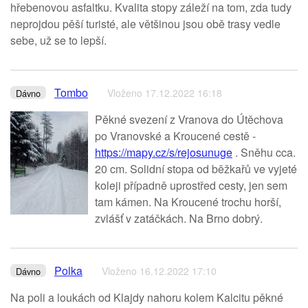
hřebenovou asfaltku. Kvalita stopy záleží na tom, zda tudy
neprojdou pěší turisté, ale většinou jsou obě trasy vedle
sebe, už se to lepší.
Tombo
Vloženo 17.12.2022 16:18
Dávno
Pěkné svezení z Vranova do Útěchova
po Vranovské a Kroucené cestě -
https://mapy.cz/s/rejosunuge
. Sněhu cca.
20 cm. Solidní stopa od běžkařů ve vyjeté
koleji případně uprostřed cesty, jen sem
tam kámen. Na Kroucené trochu horší,
zvlášť v zatáčkách. Na Brno dobrý.
Polka
Vloženo 16.12.2022 17:10
Dávno
Na poli a loukách od Klajdy nahoru kolem Kalcitu pěkné