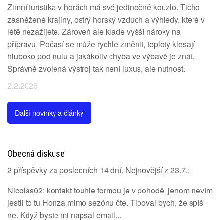
Zimní turistika v horách má své jedinečné kouzlo. Ticho
zasněžené krajiny, ostrý horský vzduch a výhledy, které v
létě nezažijete. Zároveň ale klade vyšší nároky na
přípravu. Počasí se může rychle změnit, teploty klesají
hluboko pod nulu a jakákoliv chyba ve výbavě je znát.
Správně zvolená výstroj tak není luxus, ale nutnost.
2.2.2026
Další novinky a články
Obecná diskuse
2 příspěvky za posledních 14 dní. Nejnovější z 23.7.:
Nicolas02: kontakt touhle formou je v pohodě, jenom nevím
jestli to tu Honza mimo sezónu čte. Tipoval bych, že spíš
ne. Když byste mi napsal email...