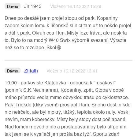
Jiri1943
Vloženo 16.12.2022 15:29
Dávno
Dnes po desáté jsem projel stopu od park. Kopaniny
zadem kolem lomu k líšeňské silnici tam už to někdo projel
a dál k park. Okruh cca 1km. Místy leze tráva, ale neskrta
to. Bylo to na modrý W40 Swix výborně svezení. Výrazte
než se to rozslape. Škol😁
Ziriath
Vloženo 16.12.2022 13:41
Dávno
10:00 - parkoviště Klajdovka - odbočka k ''rusákovi''
(pomník S.K.Neumanna), Kopaniny, zpět. Stopa v době
mého příjezdu vedla mimo obvyklou trasu po cyklostezce.
Pak ji někdo (díky všem!) prošlápl i tam. Sněhu dost, nikde
nic netrčelo, ale byl mokrý, těžký, teplota okolo nuly. Vosk
nevím, mám koberečky. Místy byly stopy dost pošlapané.
Nad lomem nevedlo nic a prošlapávání by bylo utrpením,
tak jsem se k vysílači jen prošla bez lyží. Sportu zdar!