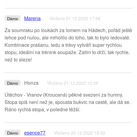
Marena
Vloženo 21.12.2022 17:58
Dávno
Za soumraku po loukách za lomem na Hádech, pořád ještě
lehce pod nulou, ale mrholilo do toho, tak to bylo ledovaté.
Kombinace prašanu, ledu a trávy vytváří super rychlou
stopu, ideální na trénink soupaže. Zatím to drží, tak rychle,
než to sleze!
Honza
Vloženo 21.12.2022 12:09
Dávno
Útěchov - Vranov (Kroucená) pěkné svezení za humny.
Stopa spíš není než je, spousta bukvic na cestě, ale dá se.
Ráno rychlá stopa, v poledne těžší.
esence77
Vloženo 20.12.2022 18:32
Dávno