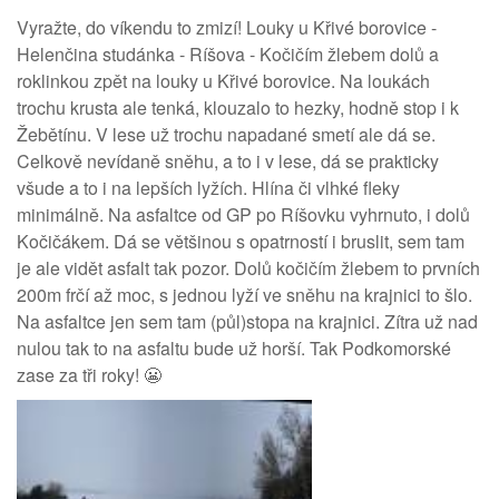
Vyražte, do víkendu to zmizí! Louky u Křivé borovice -
Helenčina studánka - Ríšova - Kočičím žlebem dolů a
roklinkou zpět na louky u Křivé borovice. Na loukách
trochu krusta ale tenká, klouzalo to hezky, hodně stop i k
Žebětínu. V lese už trochu napadané smetí ale dá se.
Celkově nevídaně sněhu, a to i v lese, dá se prakticky
všude a to i na lepších lyžích. Hlína či vlhké fleky
minimálně. Na asfaltce od GP po Ríšovku vyhrnuto, i dolů
Kočičákem. Dá se většinou s opatrností i bruslit, sem tam
je ale vidět asfalt tak pozor. Dolů kočičím žlebem to prvních
200m frčí až moc, s jednou lyží ve sněhu na krajnici to šlo.
Na asfaltce jen sem tam (půl)stopa na krajnici. Zítra už nad
nulou tak to na asfaltu bude už horší. Tak Podkomorské
zase za tři roky! 😬