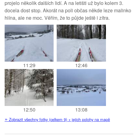
projelo několik dalších lidí. A na letišti už bylo kolem 3.
docela dost stop. Akorát na poli občas někde leze malinko
hlína, ale ne moc. Věřím, že to půjde ještě i zítra.
11:29
12:46
12:50
13:08
»
Zobrazit všechny fotky (celkem 9) + jejich polohy na mapě