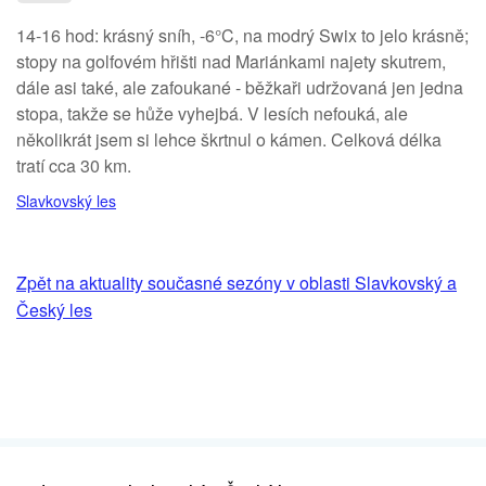
14-16 hod: krásný sníh, -6°C, na modrý Swix to jelo krásně;
stopy na golfovém hřišti nad Mariánkami najety skutrem,
dále asi také, ale zafoukané - běžkaři udržovaná jen jedna
stopa, takže se hůže vyhejbá. V lesích nefouká, ale
několikrát jsem si lehce škrtnul o kámen. Celková délka
tratí cca 30 km.
Slavkovský les
Zpět na aktuality současné sezóny v oblasti Slavkovský a
Český les