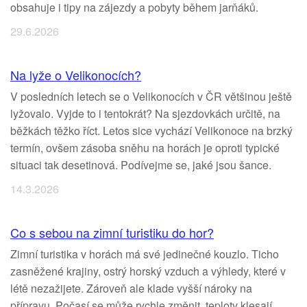
obsahuje i tipy na zájezdy a pobyty během jarňáků.
29.6.2026
Na lyže o Velikonocích?
V posledních letech se o Velikonocích v ČR většinou ještě
lyžovalo. Vyjde to i tentokrát? Na sjezdovkách určitě, na
běžkách těžko říct. Letos sice vychází Velikonoce na brzký
termín, ovšem zásoba sněhu na horách je oproti typické
situaci tak desetinová. Podívejme se, jaké jsou šance.
14.3.2026
Co s sebou na zimní turistiku do hor?
Zimní turistika v horách má své jedinečné kouzlo. Ticho
zasněžené krajiny, ostrý horský vzduch a výhledy, které v
létě nezažijete. Zároveň ale klade vyšší nároky na
přípravu. Počasí se může rychle změnit, teploty klesají