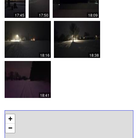
17:45
17:50
18:09
18:16
18:38
18:41
+
−