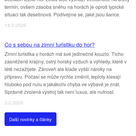
termín, ovšem zásoba sněhu na horách je oproti typické
situaci tak desetinová. Podívejme se, jaké jsou šance.
14.3.2026
Co s sebou na zimní turistiku do hor?
Zimní turistika v horách má své jedinečné kouzlo. Ticho
zasněžené krajiny, ostrý horský vzduch a výhledy, které v
létě nezažijete. Zároveň ale klade vyšší nároky na
přípravu. Počasí se může rychle změnit, teploty klesají
hluboko pod nulu a jakákoliv chyba ve výbavě je znát.
Správně zvolená výstroj tak není luxus, ale nutnost.
2.2.2026
Další novinky a články