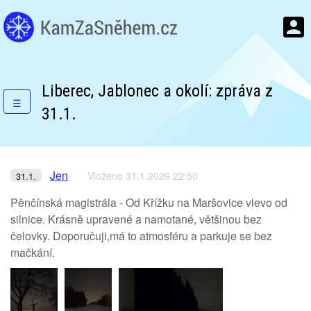
Liberec, Jablonec a okolí: zpráva z
☰
31.1.
Jen
Vloženo 31.1.2026 22:50
31.1.
Pěnčínská magistrála - Od Křížku na Maršovice vlevo od
silnice. Krásně upravené a namotané, většinou bez
čelovky. Doporučuji,má to atmosféru a parkuje se bez
mačkání.