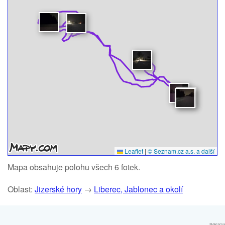
Leaflet
|
© Seznam.cz a.s. a další
Mapa obsahuje polohu všech 6 fotek.
Oblast:
Jizerské hory
→
Liberec, Jablonec a okolí
Reklama