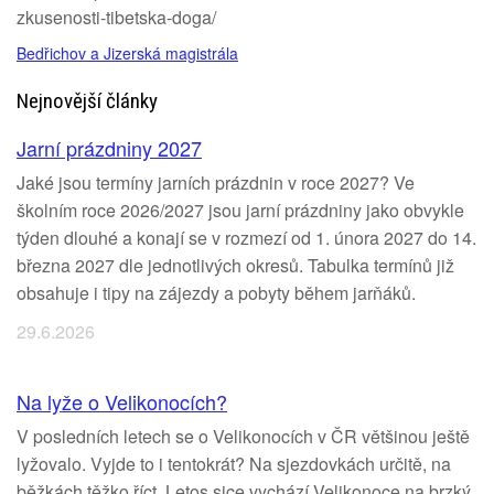
zkusenosti-tibetska-doga/
Bedřichov a Jizerská magistrála
Nejnovější články
Jarní prázdniny 2027
Jaké jsou termíny jarních prázdnin v roce 2027? Ve
školním roce 2026/2027 jsou jarní prázdniny jako obvykle
týden dlouhé a konají se v rozmezí od 1. února 2027 do 14.
března 2027 dle jednotlivých okresů. Tabulka termínů již
obsahuje i tipy na zájezdy a pobyty během jarňáků.
29.6.2026
Na lyže o Velikonocích?
V posledních letech se o Velikonocích v ČR většinou ještě
lyžovalo. Vyjde to i tentokrát? Na sjezdovkách určitě, na
běžkách těžko říct. Letos sice vychází Velikonoce na brzký