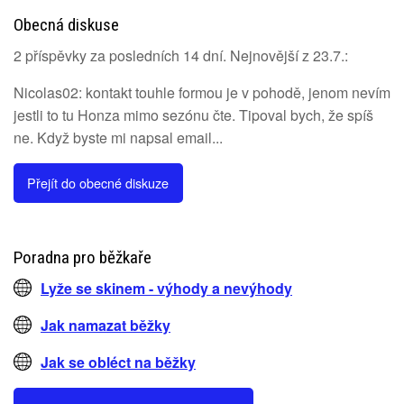
Obecná diskuse
2 příspěvky za posledních 14 dní. Nejnovější z 23.7.:
Nicolas02: kontakt touhle formou je v pohodě, jenom nevím
jestli to tu Honza mimo sezónu čte. Tipoval bych, že spíš
ne. Když byste mi napsal email...
Přejít do obecné diskuze
Poradna pro běžkaře
Lyže se skinem - výhody a nevýhody
Jak namazat běžky
Jak se obléct na běžky