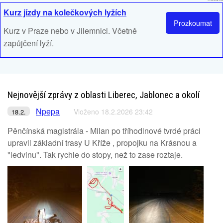
Kurz jízdy na kolečkových lyžích
Prozkoumat
Kurz v Praze nebo v Jilemnici. Včetně
zapůjčení lyží.
Nejnovější zprávy z oblasti Liberec, Jablonec a okolí
Npepa
Vloženo 18.2.2026 23:42
18.2.
Pěnčínská magistrála - Milan po tříhodinové tvrdé práci
upravil základní trasy U Kříže , propojku na Krásnou a
"ledvinu". Tak rychle do stopy, než to zase roztaje.