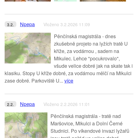
Npepa
Vloženo 3.2.2026 11:09
3.2.
Pěnčínská magistrála - dnes
zkušebně projeto na lyžích tratě U
kříže, za vodárnou , sadem na
Mikulec. Lehce "pocukrovalo",
všude velice dobré jak na skate tak i
klasiku. Stopy U kříže dobré, za vodárnou mělčí na Mikulci
zase dobré. Parkoviště U...
více
Npepa
Vloženo 2.2.2026 11:01
2.2.
Pěnčínská magistrála - tratě nad
Maršovice, Mikulci a Dolní Černé
Studnici. Po víkendové invazi lyžařů