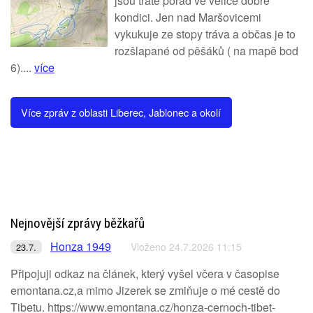
jsou tratě pořád ve velice dobré
kondici. Jen nad Maršovicemi
vykukuje ze stopy tráva a občas je to
rozšlapané od pěšáků ( na mapě bod
6)....
více
Více zpráv z oblasti Liberec, Jablonec a okolí
Nejnovější zprávy běžkařů
Honza 1949
Vloženo 24.7.2026 11:15
23.7.
Připojuji odkaz na článek, který vyšel včera v časopise
emontana.cz,a mimo Jizerek se zmiňuje o mé cestě do
Tibetu. https://www.emontana.cz/honza-cernoch-tibet-