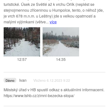
turistické. Úsek ze Světlé až k vrchu Orlík (neplést se
stejnojmennou zříceninou u Humpolce, tento, o něhož jde,
je vrch 678 m.n.m. u Leštiny) jde s velkou opatrností a
malými výjimkami (větve...
více
12:57
14:35
Ivan
Vloženo 6.12.2023 9:22
Dávno
Městský úřad v HB spustil odkaz s aktuálními informacemi.
https://www.tshb.cz/zimni-bezecka-stopa/