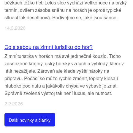
běžkách těžko říct. Letos sice vychází Velikonoce na brzký
termín, ovšem zásoba sněhu na horách je oproti typické
situaci tak desetinová. Podívejme se, jaké jsou šance.
14.3.2026
Co s sebou na zimní turistiku do hor?
Zimní turistika v horách má své jedinečné kouzlo. Ticho
zasněžené krajiny, ostrý horský vzduch a výhledy, které v
létě nezažijete. Zároveň ale klade vyšší nároky na
přípravu. Počasí se může rychle změnit, teploty klesají
hluboko pod nulu a jakákoliv chyba ve výbavě je znát.
Správně zvolená výstroj tak není luxus, ale nutnost.
2.2.2026
Další novinky a články