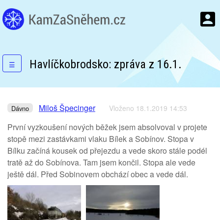
Havlíčkobrodsko: zpráva z 16.1.
☰
Miloš Špecinger
Vloženo 18.1.2019 14:53
Dávno
První vyzkoušení nových běžek jsem absolvoval v projete
stopě mezi zastávkami vlaku Bílek a Sobínov. Stopa v
Bílku začíná kousek od přejezdu a vede skoro stále podél
tratě až do Sobínova. Tam jsem končil. Stopa ale vede
ještě dál. Před Sobinovem obchází obec a vede dál.