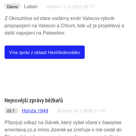
Luban
Vloženo 3.12.2023 20:17
Dávno
Z Okrouhlice od stare vodárny směr Valecov-rybnik-
propopojeni na Valecov a Chlum, kde už je projektový a
další napojení na Pekestrov.
Více zpráv z oblasti Havlíčkobrodsko
Nejnovější zprávy běžkařů
Honza 1949
Vloženo 24.7.2026 11:15
23.7.
Připojuji odkaz na článek, který vyšel včera v časopise
emontana.cz,a mimo Jizerek se zmiňuje o mé cestě do