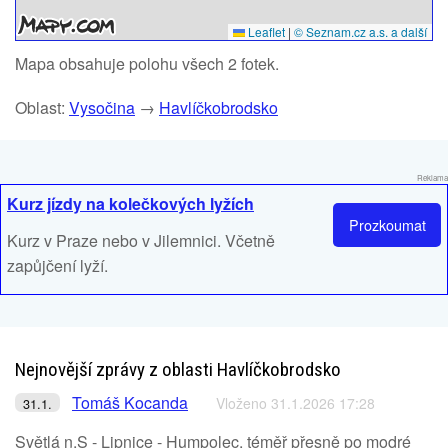
Leaflet
|
© Seznam.cz a.s. a další
Mapa obsahuje polohu všech 2 fotek.
Oblast:
Vysočina
→
Havlíčkobrodsko
Reklama
Kurz jízdy na kolečkových lyžích
Prozkoumat
Kurz v Praze nebo v Jilemnici. Včetně
zapůjčení lyží.
Nejnovější zprávy z oblasti Havlíčkobrodsko
Tomáš Kocanda
Vloženo 31.1.2026 17:28
31.1.
Světlá n.S - Lipnice - Humpolec, téměř přesně po modré