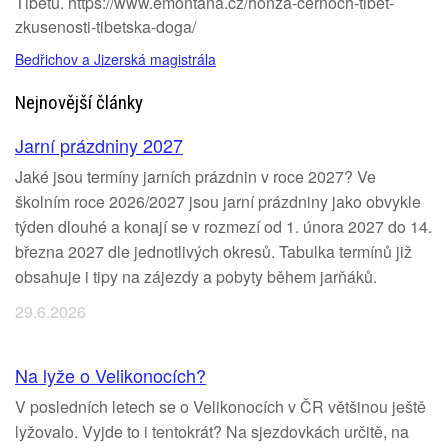
Tibetu. https://www.emontana.cz/honza-cernoch-tibet-
zkusenosti-tibetska-doga/
Bedřichov a Jizerská magistrála
Nejnovější články
Jarní prázdniny 2027
Jaké jsou termíny jarních prázdnin v roce 2027? Ve
školním roce 2026/2027 jsou jarní prázdniny jako obvykle
týden dlouhé a konají se v rozmezí od 1. února 2027 do 14.
března 2027 dle jednotlivých okresů. Tabulka termínů již
obsahuje i tipy na zájezdy a pobyty během jarňáků.
29.6.2026
Na lyže o Velikonocích?
V posledních letech se o Velikonocích v ČR většinou ještě
lyžovalo. Vyjde to i tentokrát? Na sjezdovkách určitě, na