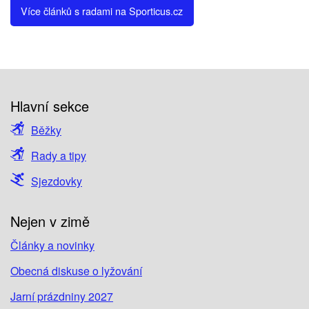
Více článků s radami na Sporticus.cz
Hlavní sekce
Běžky
Rady a tipy
Sjezdovky
Nejen v zimě
Články a novinky
Obecná diskuse o lyžování
Jarní prázdniny 2027