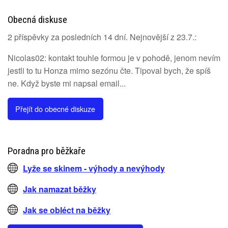
Obecná diskuse
2 příspěvky za posledních 14 dní. Nejnovější z 23.7.:
Nicolas02: kontakt touhle formou je v pohodě, jenom nevím
jestli to tu Honza mimo sezónu čte. Tipoval bych, že spíš
ne. Když byste mi napsal email...
Přejít do obecné diskuze
Poradna pro běžkaře
Lyže se skinem - výhody a nevýhody
Jak namazat běžky
Jak se obléct na běžky