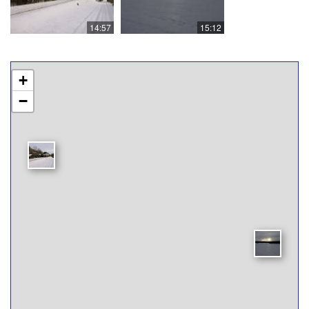
14:57
15:12
+
−