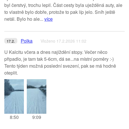
byl čerstvý, trochu lepil. Část cesty byla uježděná auty, ale
to vlastně bylo dobře, protože to pak líp jelo. Sníh ještě
netál. Bylo ho ale...
více
Polka
Vloženo 17.2.2026 11:02
17.2.
U Kalcitu včera a dnes najíždění stopy. Večer něco
připadlo, je tam tak 5-6cm, dá se...na místní poměry :-)
Tento týden možná poslední svezení, pak se má hodně
oteplit.
8:50
9:09