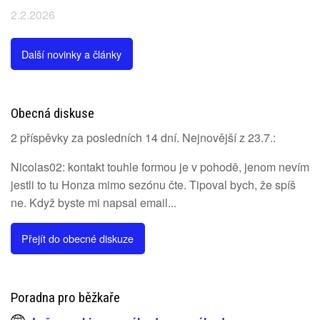
2.2.2026
Další novinky a články
Obecná diskuse
2 příspěvky za posledních 14 dní. Nejnovější z 23.7.:
Nicolas02: kontakt touhle formou je v pohodě, jenom nevím
jestli to tu Honza mimo sezónu čte. Tipoval bych, že spíš
ne. Když byste mi napsal email...
Přejít do obecné diskuze
Poradna pro běžkaře