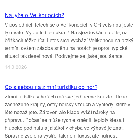
Na lyže o Velikonocích?
V posledních letech se o Velikonocích v ČR většinou ještě
lyžovalo. Vyjde to i tentokrát? Na sjezdovkách určitě, na
běžkách těžko říct. Letos sice vychází Velikonoce na brzký
termín, ovšem zásoba sněhu na horách je oproti typické
situaci tak desetinová. Podívejme se, jaké jsou šance.
14.3.2026
Co s sebou na zimní turistiku do hor?
Zimní turistika v horách má své jedinečné kouzlo. Ticho
zasněžené krajiny, ostrý horský vzduch a výhledy, které v
létě nezažijete. Zároveň ale klade vyšší nároky na
přípravu. Počasí se může rychle změnit, teploty klesají
hluboko pod nulu a jakákoliv chyba ve výbavě je znát.
Správně zvolená výstroj tak není luxus, ale nutnost.