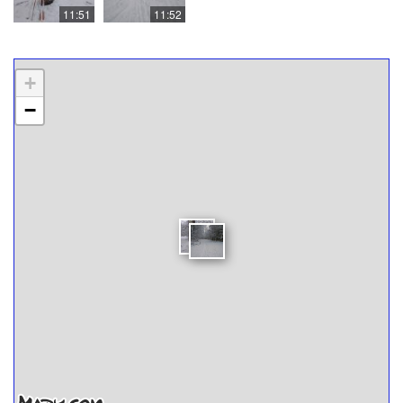
11:51
11:52
+
−