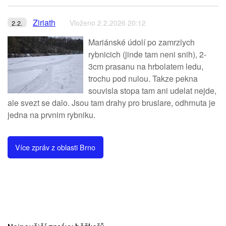
Ziriath
Vloženo 2.2.2026 20:12
2.2.
Mariánské údolí po zamrzlych
rybnicich (jinde tam neni snih), 2-
3cm prasanu na hrbolatem ledu,
trochu pod nulou. Takze pekna
souvisla stopa tam ani udelat nejde,
ale svezt se dalo. Jsou tam drahy pro bruslare, odhrnuta je
jedna na prvnim rybniku.
Více zpráv z oblasti Brno