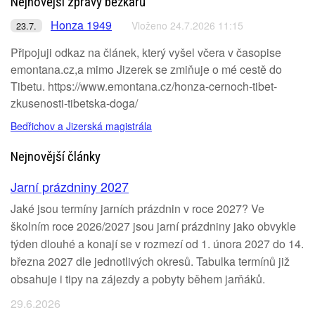
Nejnovější zprávy běžkařů
Honza 1949
Vloženo 24.7.2026 11:15
23.7.
Připojuji odkaz na článek, který vyšel včera v časopise
emontana.cz,a mimo Jizerek se zmiňuje o mé cestě do
Tibetu. https://www.emontana.cz/honza-cernoch-tibet-
zkusenosti-tibetska-doga/
Bedřichov a Jizerská magistrála
Nejnovější články
Jarní prázdniny 2027
Jaké jsou termíny jarních prázdnin v roce 2027? Ve
školním roce 2026/2027 jsou jarní prázdniny jako obvykle
týden dlouhé a konají se v rozmezí od 1. února 2027 do 14.
března 2027 dle jednotlivých okresů. Tabulka termínů již
obsahuje i tipy na zájezdy a pobyty během jarňáků.
29.6.2026