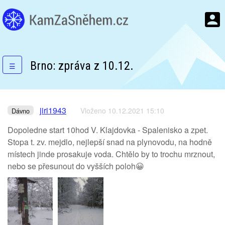
Brno: zpráva z 10.12.
☰
jiri1943
Vloženo 10.12.2021 15:10
Dávno
Dopoledne start 10hod V. Klajdovka - Spalenisko a zpet.
Stopa t. zv. mejdlo, nejlepší snad na plynovodu, na hodně
místech jinde prosakuje voda. Chtělo by to trochu mrznout,
nebo se přesunout do vyšších poloh😀