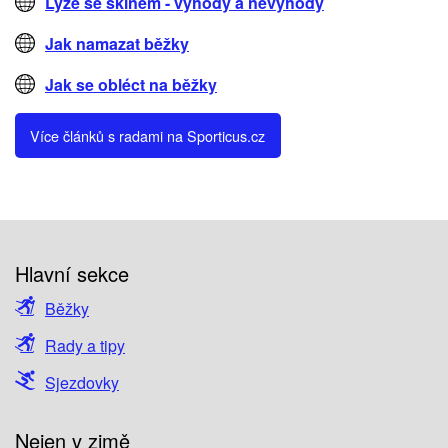
Lyže se skinem - výhody a nevýhody
Jak namazat běžky
Jak se obléct na běžky
Více článků s radami na Sporticus.cz
Hlavní sekce
Běžky
Rady a tipy
Sjezdovky
Nejen v zimě