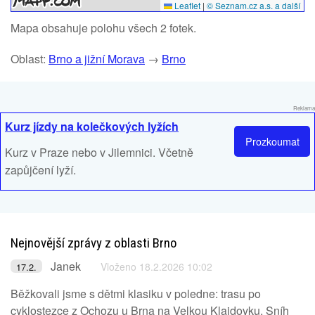
Leaflet
|
© Seznam.cz a.s. a další
Mapa obsahuje polohu všech 2 fotek.
Oblast:
Brno a jižní Morava
→
Brno
Reklama
Kurz jízdy na kolečkových lyžích
Prozkoumat
Kurz v Praze nebo v Jilemnici. Včetně
zapůjčení lyží.
Nejnovější zprávy z oblasti Brno
Janek
Vloženo 18.2.2026 10:02
17.2.
Běžkovali jsme s dětmi klasiku v poledne: trasu po
cyklostezce z Ochozu u Brna na Velkou Klajdovku. Sníh