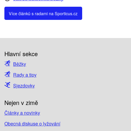
Více článků s radami na Sporticus.cz
Hlavní sekce
Běžky
Rady a tipy
Sjezdovky
Nejen v zimě
Články a novinky
Obecná diskuse o lyžování