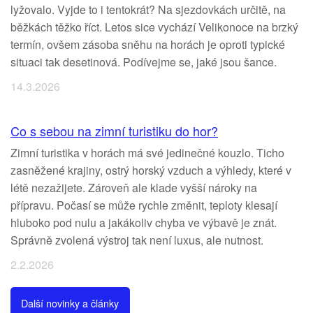
lyžovalo. Vyjde to i tentokrát? Na sjezdovkách určitě, na
běžkách těžko říct. Letos sice vychází Velikonoce na brzký
termín, ovšem zásoba sněhu na horách je oproti typické
situaci tak desetinová. Podívejme se, jaké jsou šance.
14.3.2026
Co s sebou na zimní turistiku do hor?
Zimní turistika v horách má své jedinečné kouzlo. Ticho
zasněžené krajiny, ostrý horský vzduch a výhledy, které v
létě nezažijete. Zároveň ale klade vyšší nároky na
přípravu. Počasí se může rychle změnit, teploty klesají
hluboko pod nulu a jakákoliv chyba ve výbavě je znát.
Správně zvolená výstroj tak není luxus, ale nutnost.
2.2.2026
Další novinky a články