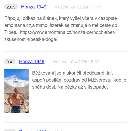
Honza 1949
Vloženo 24.7.2026 11:15
23.7.
Připojuji odkaz na článek, který vyšel včera v časopise
emontana.cz,a mimo Jizerek se zmiňuje o mé cestě do
Tibetu. https://www.emontana.cz/honza-cernoch-tibet-
zkusenosti-tibetska-doga/
Honza 1949
Vloženo 10.4.2026 15:57
9.4.
Běžkování jsem ukončil předčasně ,tak
aspoň posílám pozdrav od M.Everestu, kde je
sněhu dost. Na běžky až v listopadu.