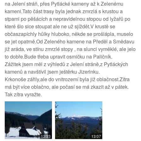
na Jelení stráň, přes Pytlácké kameny až k Zelenému
kameni.Tato část trasy byla jednak zmrzlá s krustou a
stpami po pěšácích a nepravidelnou stopou od lyžařů po
které šlo sice stoupat ale ne už sjíždět.V krustě se
občaszapíchly hůlky hluboko, někde se prošlápla, muselo
se jet opatrně.Od Zeleného kamene na Předěl a Smědavu
již aráda, ve stínu zmrzlé stopy , na slunci vyměklé, ale jelo
to dobře.Bude třeba upravit osmičku na Paličník.
Zážitek jsem měl z výhledů z Jelení stráně,z Pytláckých
kamenů a navštívil jsem ještěrku Jizerinku.
Krkonoše zářily,ale do vnitrozemí byla již oblačnost.Zítra
má být více oblačno, ale počasí se má zkazit až v pátek.
Tak zítra vyražte.
12:33
13:07