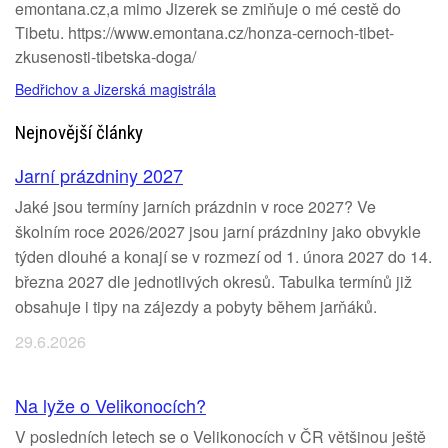
emontana.cz,a mimo Jizerek se zmiňuje o mé cestě do
Tibetu. https://www.emontana.cz/honza-cernoch-tibet-
zkusenosti-tibetska-doga/
Bedřichov a Jizerská magistrála
Nejnovější články
Jarní prázdniny 2027
Jaké jsou termíny jarních prázdnin v roce 2027? Ve
školním roce 2026/2027 jsou jarní prázdniny jako obvykle
týden dlouhé a konají se v rozmezí od 1. února 2027 do 14.
března 2027 dle jednotlivých okresů. Tabulka termínů již
obsahuje i tipy na zájezdy a pobyty během jarňáků.
29.6.2026
Na lyže o Velikonocích?
V posledních letech se o Velikonocích v ČR většinou ještě