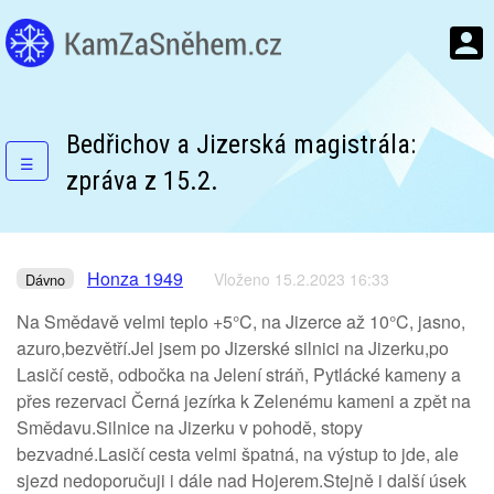
Bedřichov a Jizerská magistrála:
☰
zpráva z 15.2.
Honza 1949
Vloženo 15.2.2023 16:33
Dávno
Na Smědavě velmi teplo +5°C, na Jizerce až 10°C, jasno,
azuro,bezvětří.Jel jsem po Jizerské silnici na Jizerku,po
Lasičí cestě, odbočka na Jelení stráň, Pytlácké kameny a
přes rezervaci Černá jezírka k Zelenému kameni a zpět na
Smědavu.Silnice na Jizerku v pohodě, stopy
bezvadné.Lasičí cesta velmi špatná, na výstup to jde, ale
sjezd nedoporučuji i dále nad Hojerem.Stejně i další úsek