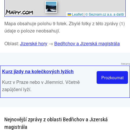
Leaflet
|
© Seznam.cz a.s. a další
Mapa obsahuje polohu 9 fotek. Zbylé fotky z této zprávy (1)
údaje o poloze neobsahují.
Oblast:
Jizerské hory
→
Bedřichov a Jizerská magistrála
Reklama
Kurz jízdy na kolečkových lyžích
Prozkoumat
Kurz v Praze nebo v Jilemnici. Včetně
zapůjčení lyží.
Nejnovější zprávy z oblasti Bedřichov a Jizerská
magistrála