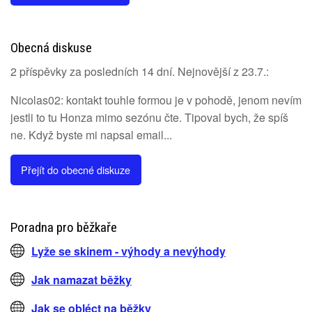
Obecná diskuse
2 příspěvky za posledních 14 dní. Nejnovější z 23.7.:
Nicolas02: kontakt touhle formou je v pohodě, jenom nevím
jestli to tu Honza mimo sezónu čte. Tipoval bych, že spíš
ne. Když byste mi napsal email...
Přejít do obecné diskuze
Poradna pro běžkaře
Lyže se skinem - výhody a nevýhody
Jak namazat běžky
Jak se obléct na běžky