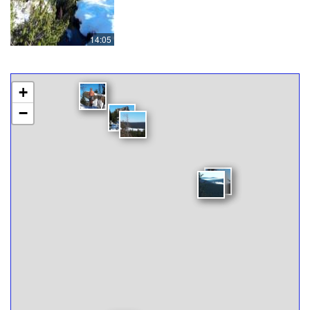
14:05
+
−