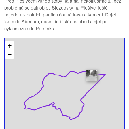
Před Plešivcem vítr do stopy nalámal několik smrčků, bez
problémů se dají objet. Sjezdovky na Plešivci ještě
nejedou, v dolních partiích čouhá tráva a kamení. Dojel
jsem do Abertam, došel do bistra na oběd a sjel po
cyklostezce do Perninku.
+
−