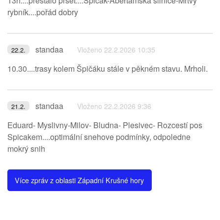
13h....přestalo pršet....Spicak-Abertamska silnice-Mrtvy
rybník....pořád dobry
standaa
Vloženo 22.2.2026 10:35
22.2.
10.30....trasy kolem Špičáku stále v pěkném stavu. Mrholi.
standaa
Vloženo 22.2.2026 9:36
21.2.
Eduard- Myslivny-Milov- Bludna- Plesivec- Rozcestí pos
Spicakem....optimální snehove podmínky, odpoledne
mokrý snih
Více zpráv z oblasti Západní Krušné hory