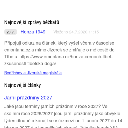
Nejnovější zprávy běžkařů
Honza 1949
Vloženo 24.7.2026 11:15
23.7.
Připojuji odkaz na článek, který vyšel včera v časopise
emontana.cz,a mimo Jizerek se zmiňuje o mé cestě do
Tibetu. https://www.emontana.cz/honza-cernoch-tibet-
zkusenosti-tibetska-doga/
Bedřichov a Jizerská magistrála
Nejnovější články
Jarní prázdniny 2027
Jaké jsou termíny jarních prázdnin v roce 2027? Ve
školním roce 2026/2027 jsou jarní prázdniny jako obvykle
týden dlouhé a konají se v rozmezí od 1. února 2027 do 14.
března 2027 dle jednotlivých okresů. Tabulka termínů již