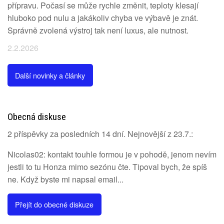
přípravu. Počasí se může rychle změnit, teploty klesají
hluboko pod nulu a jakákoliv chyba ve výbavě je znát.
Správně zvolená výstroj tak není luxus, ale nutnost.
2.2.2026
Další novinky a články
Obecná diskuse
2 příspěvky za posledních 14 dní. Nejnovější z 23.7.:
Nicolas02: kontakt touhle formou je v pohodě, jenom nevím
jestli to tu Honza mimo sezónu čte. Tipoval bych, že spíš
ne. Když byste mi napsal email...
Přejít do obecné diskuze