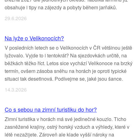
obsahuje i tipy na zájezdy a pobyty během jarňáků.
29.6.2026
Na lyže o Velikonocích?
V posledních letech se o Velikonocích v ČR většinou ještě
lyžovalo. Vyjde to i tentokrát? Na sjezdovkách určitě, na
běžkách těžko říct. Letos sice vychází Velikonoce na brzký
termín, ovšem zásoba sněhu na horách je oproti typické
situaci tak desetinová. Podívejme se, jaké jsou šance.
14.3.2026
Co s sebou na zimní turistiku do hor?
Zimní turistika v horách má své jedinečné kouzlo. Ticho
zasněžené krajiny, ostrý horský vzduch a výhledy, které v
létě nezažijete. Zároveň ale klade vyšší nároky na