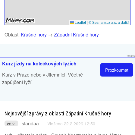
Leaflet
|
© Seznam.cz a.s. a další
Oblast:
Krušné hory
→
Západní Krušné hory
Reklama
Kurz jízdy na kolečkových lyžích
Prozkoumat
Kurz v Praze nebo v Jilemnici. Včetně
zapůjčení lyží.
Nejnovější zprávy z oblasti Západní Krušné hory
standaa
Vloženo 22.2.2026 12:50
22.2.