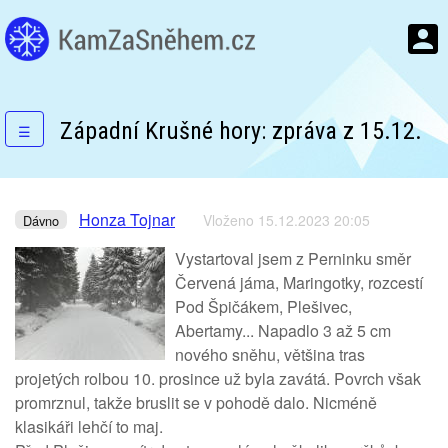
Západní Krušné hory: zpráva z 15.12.
☰
Honza Tojnar
Vloženo 15.12.2023 20:05
Dávno
Vystartoval jsem z Perninku směr
Červená jáma, Maringotky, rozcestí
Pod Špičákem, Plešivec,
Abertamy... Napadlo 3 až 5 cm
nového sněhu, většina tras
projetých rolbou 10. prosince už byla zavátá. Povrch však
promrznul, takže bruslit se v pohodě dalo. Nicméně
klasikáři lehčí to maj.