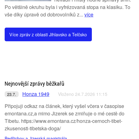
Po většině okruhu byla i vyfrézovaná stopa na klasiku. To
vše díky úpravě od dobrovolníků z...
více
Více zpráv z oblasti Jihlavsko a Telčsko
Nejnovější zprávy běžkařů
Honza 1949
Vloženo 24.7.2026 11:15
23.7.
Připojuji odkaz na článek, který vyšel včera v časopise
emontana.cz,a mimo Jizerek se zmiňuje o mé cestě do
Tibetu. https://www.emontana.cz/honza-cernoch-tibet-
zkusenosti-tibetska-doga/
Bedřichov a Jizerská magistrála