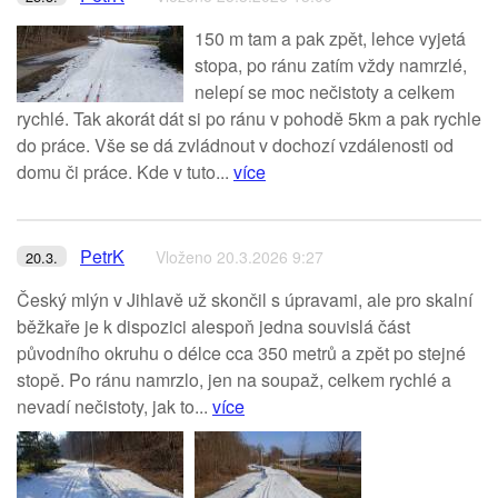
150 m tam a pak zpět, lehce vyjetá
stopa, po ránu zatím vždy namrzlé,
nelepí se moc nečistoty a celkem
rychlé. Tak akorát dát si po ránu v pohodě 5km a pak rychle
do práce. Vše se dá zvládnout v dochozí vzdálenosti od
domu či práce. Kde v tuto...
více
PetrK
Vloženo 20.3.2026 9:27
20.3.
Český mlýn v Jihlavě už skončil s úpravami, ale pro skalní
běžkaře je k dispozici alespoň jedna souvislá část
původního okruhu o délce cca 350 metrů a zpět po stejné
stopě. Po ránu namrzlo, jen na soupaž, celkem rychlé a
nevadí nečistoty, jak to...
více