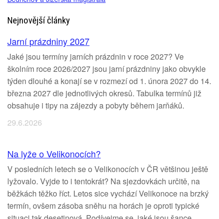
Nejnovější články
Jarní prázdniny 2027
Jaké jsou termíny jarních prázdnin v roce 2027? Ve
školním roce 2026/2027 jsou jarní prázdniny jako obvykle
týden dlouhé a konají se v rozmezí od 1. února 2027 do 14.
března 2027 dle jednotlivých okresů. Tabulka termínů již
obsahuje i tipy na zájezdy a pobyty během jarňáků.
29.6.2026
Na lyže o Velikonocích?
V posledních letech se o Velikonocích v ČR většinou ještě
lyžovalo. Vyjde to i tentokrát? Na sjezdovkách určitě, na
běžkách těžko říct. Letos sice vychází Velikonoce na brzký
termín, ovšem zásoba sněhu na horách je oproti typické
situaci tak desetinová. Podívejme se, jaké jsou šance.