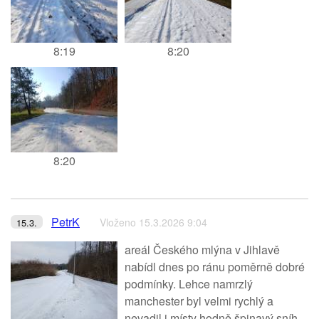
8:19
8:20
8:20
PetrK
Vloženo 15.3.2026 9:04
15.3.
areál Českého mlýna v Jihlavě
nabídl dnes po ránu poměrně dobré
podmínky. Lehce namrzlý
manchester byl velmi rychlý a
nevadil i místy hodně špinavý sníh.