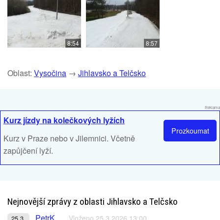
8:54
8:57
Oblast:
Vysočina
→
Jihlavsko a Telčsko
Reklama
Kurz jízdy na kolečkových lyžích
Prozkoumat
Kurz v Praze nebo v Jilemnici. Včetně
zapůjčení lyží.
Nejnovější zprávy z oblasti Jihlavsko a Telčsko
PetrK
Vloženo 25.3.2026 13:00
25.3.