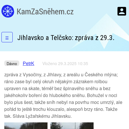
Jihlavsko a Telčsko: zpráva z 29.3.
☰
PetrK
Vloženo 29.3.2025 10:35
Dávno
zpráva z Vysočiny, z Jihlavy, z areálu u Českého mlýna;
ráno zase byl celý okruh nějakým zázrakem rolbou
upraven na skate, téměř bez špinavého sněhu a bez
jakéhokoliv boření do hlubokého sněhu. Bohužel v noci
bylo plus šest, takže sníh nebyl na povrhu moc umrzlý, ale
pořád to ještě trochu klouzalo, alespoň brzy ráno. Takže
tak. Sláva Lyžařskému Jihlavsku.