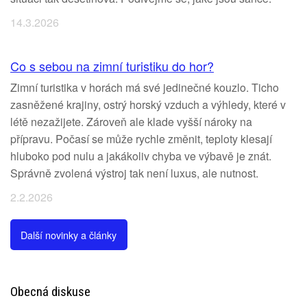
14.3.2026
Co s sebou na zimní turistiku do hor?
Zimní turistika v horách má své jedinečné kouzlo. Ticho
zasněžené krajiny, ostrý horský vzduch a výhledy, které v
létě nezažijete. Zároveň ale klade vyšší nároky na
přípravu. Počasí se může rychle změnit, teploty klesají
hluboko pod nulu a jakákoliv chyba ve výbavě je znát.
Správně zvolená výstroj tak není luxus, ale nutnost.
2.2.2026
Další novinky a články
Obecná diskuse