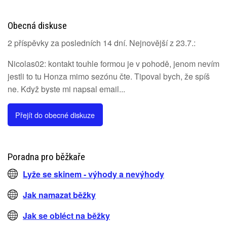
Obecná diskuse
2 příspěvky za posledních 14 dní. Nejnovější z 23.7.:
Nicolas02: kontakt touhle formou je v pohodě, jenom nevím
jestli to tu Honza mimo sezónu čte. Tipoval bych, že spíš
ne. Když byste mi napsal email...
Přejít do obecné diskuze
Poradna pro běžkaře
Lyže se skinem - výhody a nevýhody
Jak namazat běžky
Jak se obléct na běžky