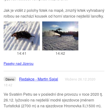
Jak je vidět z polohy fotek na mapě, zmzrlý krtek vyhrabaný
rolbou se nachází kousek od horní stanice nejdelší lanofky.
14:41
14:42
Paseky nad Jizerou
Redakce - Martin Sajal
Vloženo 26.12.2020
Dávno
18:42
Ve Svatém Petru se v poslední dne provozu v roce 2020 tj.
26.12. lyžovalo na nejdelší modré sjezdovce jménem
Turistická (2700 m) a na sjezdovce Hromovka II.(1500 m).