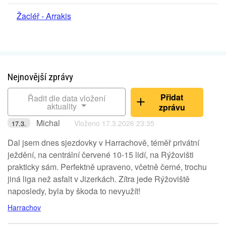
Žacléř - Arrakis
Nejnovější zprávy
Přidat
Řadit dle data vložení
aktuality
zprávu
Michal
Vloženo 17.3.2026 23:35
17.3.
Dal jsem dnes sjezdovky v Harrachově, téměř privátní
ježdění, na centrální červené 10-15 lidí, na Rýžovišti
prakticky sám. Perfektně upraveno, včetně černé, trochu
jiná liga než asfalt v Jizerkách. Zítra jede Rýžoviště
naposledy, byla by škoda to nevyužít!
Harrachov