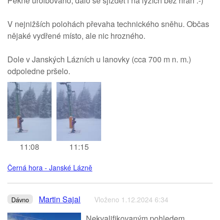
Pěkně urolbováno, dalo se sjíždět i na lyžích bez hran :-)
V nejnižších polohách převaha technického sněhu. Občas
nějaké vydřené místo, ale nic hrozného.
Dole v Janských Lázních u lanovky (cca 700 m n. m.)
odpoledne pršelo.
11:08
11:15
Černá hora - Janské Lázně
Martin Sajal
Vloženo 1.12.2024 6:34
Dávno
Nekvalifikovaným pohledem