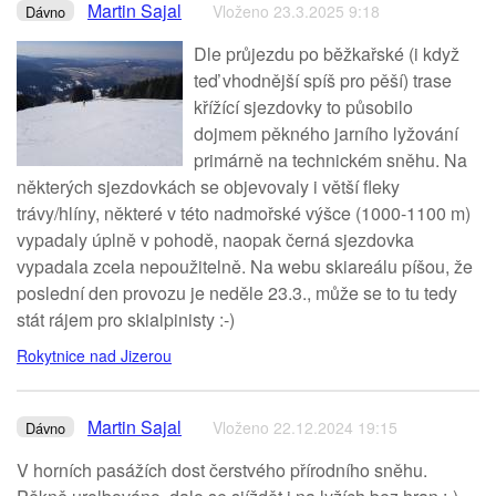
Martin Sajal
Vloženo 23.3.2025 9:18
Dávno
Dle průjezdu po běžkařské (i když
teď vhodnější spíš pro pěší) trase
křížící sjezdovky to působilo
dojmem pěkného jarního lyžování
primárně na technickém sněhu. Na
některých sjezdovkách se objevovaly i větší fleky
trávy/hlíny, některé v této nadmořské výšce (1000-1100 m)
vypadaly úplně v pohodě, naopak černá sjezdovka
vypadala zcela nepoužitelně. Na webu skiareálu píšou, že
poslední den provozu je neděle 23.3., může se to tu tedy
stát rájem pro skialpinisty :-)
Rokytnice nad Jizerou
Martin Sajal
Vloženo 22.12.2024 19:15
Dávno
V horních pasážích dost čerstvého přírodního sněhu.