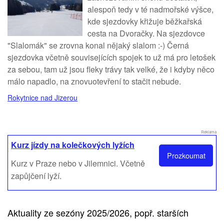
alespoň tedy v té nadmořské výšce,
kde sjezdovky křižuje běžkařská
cesta na Dvoračky. Na sjezdovce
"Slalomák" se zrovna konal nějaký slalom :-) Černá
sjezdovka včetně souvisejících spojek to už má pro letošek
za sebou, tam už jsou fleky trávy tak velké, že i kdyby něco
málo napadlo, na znovuotevření to stačit nebude.
Rokytnice nad Jizerou
Reklama
Kurz jízdy na kolečkových lyžích
Prozkoumat
Kurz v Praze nebo v Jilemnici. Včetně
zapůjčení lyží.
Aktuality ze sezóny 2025/2026, popř. starších