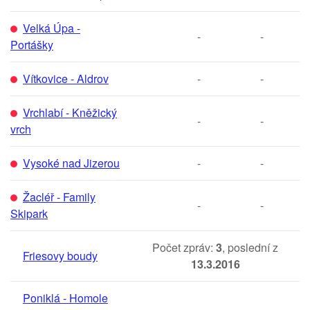
Velká Úpa -
-
-
Portášky
Vítkovice - Aldrov
-
-
Vrchlabí - Kněžický
-
-
vrch
Vysoké nad Jizerou
-
-
Žacléř - Family
-
-
Skipark
Počet zpráv:
3
, poslední z
Friesovy boudy
13.3.2016
Poniklá - Homole