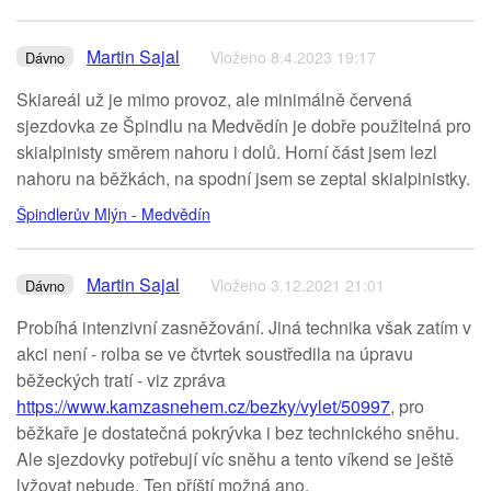
Martin Sajal
Vloženo 8.4.2023 19:17
Dávno
Skiareál už je mimo provoz, ale minimálně červená
sjezdovka ze Špindlu na Medvědín je dobře použitelná pro
skialpinisty směrem nahoru i dolů. Horní část jsem lezl
nahoru na běžkách, na spodní jsem se zeptal skialpinistky.
Špindlerův Mlýn - Medvědín
Martin Sajal
Vloženo 3.12.2021 21:01
Dávno
Probíhá intenzivní zasněžování. Jiná technika však zatím v
akci není - rolba se ve čtvrtek soustředila na úpravu
běžeckých tratí - viz zpráva
https://www.kamzasnehem.cz/bezky/vylet/50997
, pro
běžkaře je dostatečná pokrývka i bez technického sněhu.
Ale sjezdovky potřebují víc sněhu a tento víkend se ještě
lyžovat nebude. Ten příští možná ano.