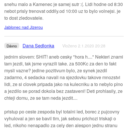
snehu malo a Kamenec je samej sutr :(. Lidi hodne od 8:30
nebot prisly trenovat oddily.od 10:00 uz to bylo volnejsi. je
to dost zledovatele.
Jablonec nad Jizerou
Dana Sedlonka
Vloženo 2.1.2020 20:28
Dávno
jednim slovem: SHIT! aneb cesky "hora h...." Nekteri znami
tam jezdi, tak jsme vyrazili take. za 500Kc za den to fakt
mysli vazne? jedine pozitivum bylo, ze synek jezdil
zadarmo, 4 sedacka navali na sjezdovku takove mnozstvi
lidi, ze si clovek pripada jako na kulecniku a to nebylo plno
a jezdilo se porad dokola bez zastaveni! Deti prohlasily, ze
chteji domu, ze se tam neda jezdit....
pristup po ceste zespoda byl totalni led, borec z pujcovny
vyhuloval a jen se bavil tim, jak sebou prichozi triskaji o
led, nikoho nenapadlo za cely den alespon jednu stranu