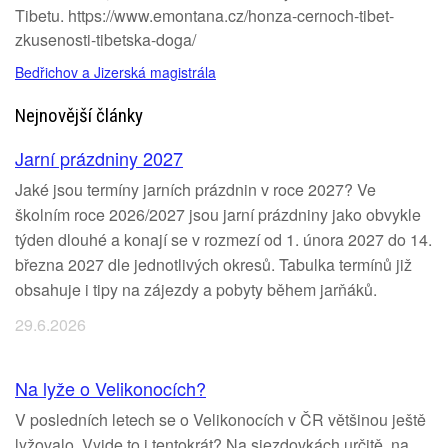
Tibetu. https://www.emontana.cz/honza-cernoch-tibet-
zkusenosti-tibetska-doga/
Bedřichov a Jizerská magistrála
Nejnovější články
Jarní prázdniny 2027
Jaké jsou termíny jarních prázdnin v roce 2027? Ve
školním roce 2026/2027 jsou jarní prázdniny jako obvykle
týden dlouhé a konají se v rozmezí od 1. února 2027 do 14.
března 2027 dle jednotlivých okresů. Tabulka termínů již
obsahuje i tipy na zájezdy a pobyty během jarňáků.
29.6.2026
Na lyže o Velikonocích?
V posledních letech se o Velikonocích v ČR většinou ještě
lyžovalo. Vyjde to i tentokrát? Na sjezdovkách určitě, na