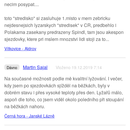
necim posypat....
toto "stredisko" si zasluhuje 1.misto v mem zebricku
nejdesnejsich lyzarskych "stredisek" v CR, predbehlo i
Polakama zasekany predrazeny Spindl, tam jsou akespon
sjezdovky, ktere pri mslem mnozstvi lidi stoji za to...
Vítkovice - Aldrov
Martin Sajal
Vloženo 19.12.2019 7:14
Dávno
Na současné možnosti podle mě kvalitní lyžování. I večer,
kdy jsem po sjezdovkách sjížděl na běžkách, byly v
dobrém stavu i přes vysoké teploty přes den. Lyžařů málo,
aspoň dle toho, co jsem viděl okolo poledního při stoupání
na běžkách nahoru.
Černá hora - Janské Lázně