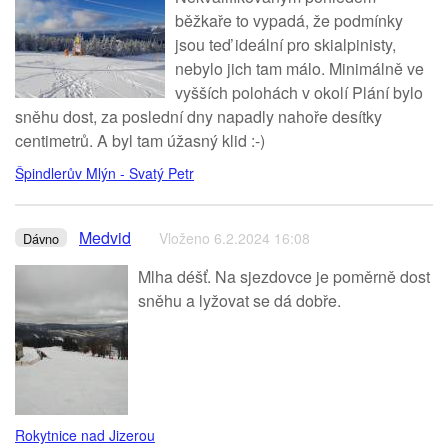
běžkaře to vypadá, že podmínky
jsou teď ideální pro skialpinisty,
nebylo jich tam málo. Minimálně ve
vyšších polohách v okolí Plání bylo
sněhu dost, za poslední dny napadly nahoře desítky
centimetrů. A byl tam úžasný klid :-)
Špindlerův Mlýn - Svatý Petr
Medvid
Vloženo 6.2.2024 16:08
Dávno
Mlha déšť. Na sjezdovce je poměrně dost
sněhu a lyžovat se dá dobře.
Rokytnice nad Jizerou