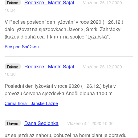
Redakce - Martin Sajal
Vloženo 26.12.2020
Dávno
18:34
V Peci se poslední den lyžování v roce 2020 (= 26.12.)
dalo lyžovat na sjezdovkách Javor 2, Smrk, Zahrádky
(každá dlouhá cca 1 km) + na spojce "Lyžařská".
Pec pod Sněžkou
Redakce - Martin Sajal
Vloženo 26.12.2020
Dávno
18:30
Poslední den lyžování v roce 2020 (= 26.12.) byla v
provozu červená sjezdovka Anděl dlouhá 1100 m.
Černá hora - Janské Lázně
Dana Sedlonka
Vloženo 4.1.2020 10:30
Dávno
uz se jezdi az nahoru, bohuzel na horni plani je opravdu