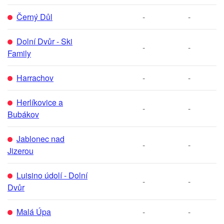
Černý Důl
-
-
Dolní Dvůr - Ski
-
-
Family
Harrachov
-
-
Herlíkovice a
-
-
Bubákov
Jablonec nad
-
-
Jizerou
Luisino údolí - Dolní
-
-
Dvůr
Malá Úpa
-
-