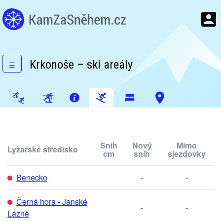
Krkonoše – ski areály
☰
Sníh
Nový
Mimo
Lyžařské středisko
cm
sníh
sjezdovky
Benecko
-
-
Černá hora - Janské
-
-
Lázně