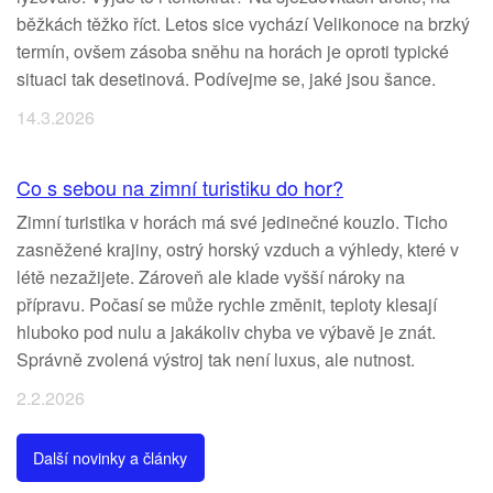
běžkách těžko říct. Letos sice vychází Velikonoce na brzký
termín, ovšem zásoba sněhu na horách je oproti typické
situaci tak desetinová. Podívejme se, jaké jsou šance.
14.3.2026
Co s sebou na zimní turistiku do hor?
Zimní turistika v horách má své jedinečné kouzlo. Ticho
zasněžené krajiny, ostrý horský vzduch a výhledy, které v
létě nezažijete. Zároveň ale klade vyšší nároky na
přípravu. Počasí se může rychle změnit, teploty klesají
hluboko pod nulu a jakákoliv chyba ve výbavě je znát.
Správně zvolená výstroj tak není luxus, ale nutnost.
2.2.2026
Další novinky a články