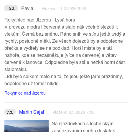
Pavla
Vloženo 11.3.2026 6:38
10.3.
Rokytnice nad Jizerou - Lysá hora
V provozu modrá i červená a slalomák včetně sjezdů k
vlekům. Černá bez sněhu. Ráno sníh ve stínu ještě tvrdý a
rychlý, postupně měkl. Ze všech dojezdů byla odpoledne
břečka a vydřely se na podklad. Horší místa byla též
nahoře, kde se nezasněžuje (více na červené) a větev
červené k lanovce. Odpoledne byla stále hezká horní část
slalomáku.
Lidí bylo celkem málo na to, že jsou ještě jarní prázdniny,
odpoledne už téměř nikdo.
Rokytnice nad Jizerou
Martin Sajal
Vloženo 8.3.2026 7:08
7.3.
Na sjezdovkách s technickým
zasněžováním sněhu dostatek,