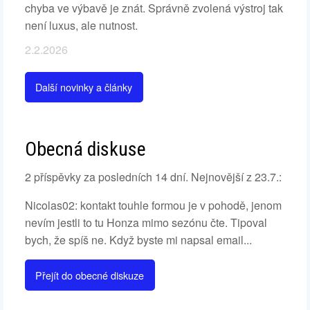
chyba ve výbavě je znát. Správně zvolená výstroj tak
není luxus, ale nutnost.
2.2.2026
Další novinky a články
Obecná diskuse
2 příspěvky za posledních 14 dní. Nejnovější z 23.7.:
Nicolas02: kontakt touhle formou je v pohodě, jenom
nevím jestli to tu Honza mimo sezónu čte. Tipoval
bych, že spíš ne. Když byste mi napsal email...
Přejít do obecné diskuze