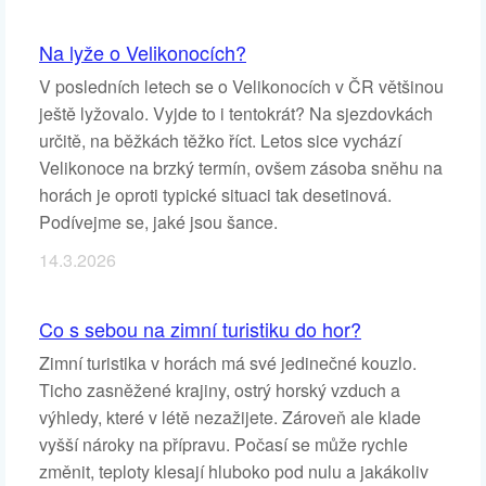
Na lyže o Velikonocích?
V posledních letech se o Velikonocích v ČR většinou
ještě lyžovalo. Vyjde to i tentokrát? Na sjezdovkách
určitě, na běžkách těžko říct. Letos sice vychází
Velikonoce na brzký termín, ovšem zásoba sněhu na
horách je oproti typické situaci tak desetinová.
Podívejme se, jaké jsou šance.
14.3.2026
Co s sebou na zimní turistiku do hor?
Zimní turistika v horách má své jedinečné kouzlo.
Ticho zasněžené krajiny, ostrý horský vzduch a
výhledy, které v létě nezažijete. Zároveň ale klade
vyšší nároky na přípravu. Počasí se může rychle
změnit, teploty klesají hluboko pod nulu a jakákoliv