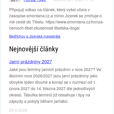
Připojuji odkaz na článek, který vyšel včera v
časopise emontana.cz,a mimo Jizerek se zmiňuje o
mé cestě do Tibetu. https://www.emontana.cz/honza-
cernoch-tibet-zkusenosti-tibetska-doga/
Bedřichov a Jizerská magistrála
Nejnovější články
Jarní prázdniny 2027
Jaké jsou termíny jarních prázdnin v roce 2027? Ve
školním roce 2026/2027 jsou jarní prázdniny jako
obvykle týden dlouhé a konají se v rozmezí od 1.
února 2027 do 14. března 2027 dle jednotlivých
okresů. Tabulka termínů již obsahuje i tipy na
zájezdy a pobyty během jarňáků.
29.6.2026