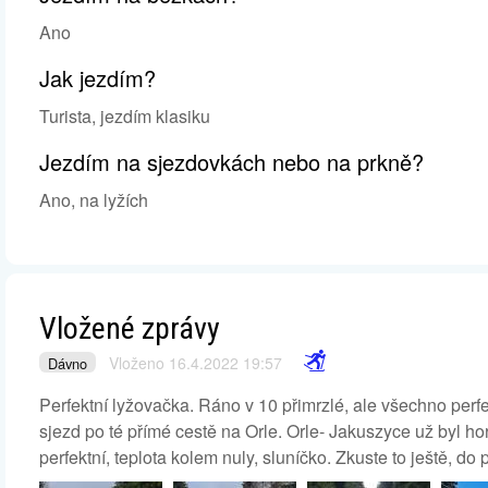
Ano
Jak jezdím?
Turista, jezdím klasiku
Jezdím na sjezdovkách nebo na prkně?
Ano, na lyžích
Vložené zprávy
Vloženo 16.4.2022 19:57
Dávno
Perfektní lyžovačka. Ráno v 10 přimrzlé, ale všechno perfe
sjezd po té přímé cestě na Orle. Orle- Jakuszyce už byl ho
perfektní, teplota kolem nuly, sluníčko. Zkuste to ještě, d