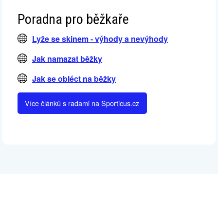
Poradna pro běžkaře
Lyže se skinem - výhody a nevýhody
Jak namazat běžky
Jak se obléct na běžky
Více článků s radami na Sporticus.cz