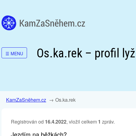
Os.ka.rek – profil ly
☰
MENU
KamZaSněhem.cz
Os.ka.rek
Registrován od
16.4.2022
, vložil celkem
1
zpráv.
Jezdím na běžkách?