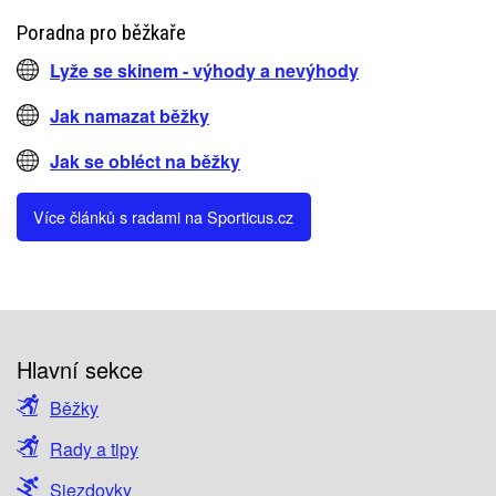
Poradna pro běžkaře
Lyže se skinem - výhody a nevýhody
Jak namazat běžky
Jak se obléct na běžky
Více článků s radami na Sporticus.cz
Hlavní sekce
Běžky
Rady a tipy
Sjezdovky