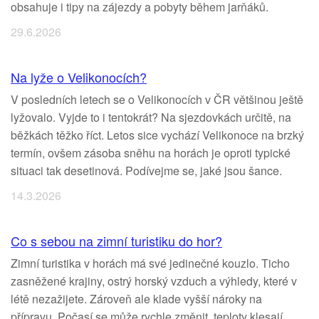
obsahuje i tipy na zájezdy a pobyty během jarňáků.
29.6.2026
Na lyže o Velikonocích?
V posledních letech se o Velikonocích v ČR většinou ještě
lyžovalo. Vyjde to i tentokrát? Na sjezdovkách určitě, na
běžkách těžko říct. Letos sice vychází Velikonoce na brzký
termín, ovšem zásoba sněhu na horách je oproti typické
situaci tak desetinová. Podívejme se, jaké jsou šance.
14.3.2026
Co s sebou na zimní turistiku do hor?
Zimní turistika v horách má své jedinečné kouzlo. Ticho
zasněžené krajiny, ostrý horský vzduch a výhledy, které v
létě nezažijete. Zároveň ale klade vyšší nároky na
přípravu. Počasí se může rychle změnit, teploty klesají