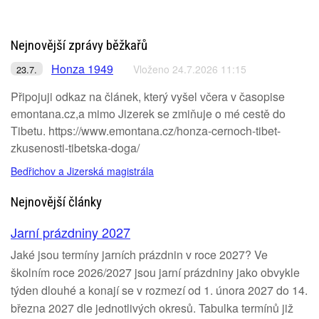
Nejnovější zprávy běžkařů
Honza 1949
Vloženo 24.7.2026 11:15
23.7.
Připojuji odkaz na článek, který vyšel včera v časopise
emontana.cz,a mimo Jizerek se zmiňuje o mé cestě do
Tibetu. https://www.emontana.cz/honza-cernoch-tibet-
zkusenosti-tibetska-doga/
Bedřichov a Jizerská magistrála
Nejnovější články
Jarní prázdniny 2027
Jaké jsou termíny jarních prázdnin v roce 2027? Ve
školním roce 2026/2027 jsou jarní prázdniny jako obvykle
týden dlouhé a konají se v rozmezí od 1. února 2027 do 14.
března 2027 dle jednotlivých okresů. Tabulka termínů již