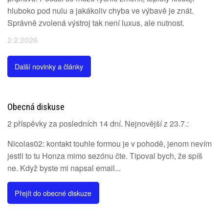
hluboko pod nulu a jakákoliv chyba ve výbavě je znát.
Správně zvolená výstroj tak není luxus, ale nutnost.
2.2.2026
Další novinky a články
Obecná diskuse
2 příspěvky za posledních 14 dní. Nejnovější z 23.7.:
Nicolas02: kontakt touhle formou je v pohodě, jenom nevím
jestli to tu Honza mimo sezónu čte. Tipoval bych, že spíš
ne. Když byste mi napsal email...
Přejít do obecné diskuze