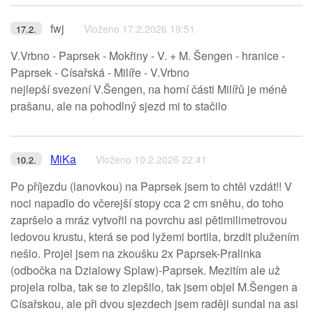
fwj
Vloženo 17.2.2026 19:51
17.2.
V.Vrbno - Paprsek - Mokřiny - V. + M. Šengen - hranice -
Paprsek - Císařská - Milíře - V.Vrbno
nejlepší svezení V.Šengen, na horní části Milířů je méně
prašanu, ale na pohodlný sjezd mi to stačilo
MiKa
Vloženo 10.2.2026 22:41
10.2.
Po příjezdu (lanovkou) na Paprsek jsem to chtěl vzdát!! V
noci napadlo do včerejší stopy cca 2 cm sněhu, do toho
zapršelo a mráz vytvořil na povrchu asi pětimilimetrovou
ledovou krustu, která se pod lyžemi bortila, brzdit plužením
nešlo. Projel jsem na zkoušku 2x Paprsek-Pralinka
(odbočka na Dzialowy Splaw)-Paprsek. Mezitím ale už
projela rolba, tak se to zlepšilo, tak jsem objel M.Šengen a
Císařskou, ale při dvou sjezdech jsem raději sundal na asi