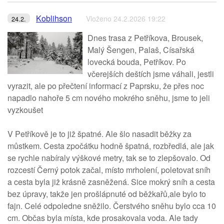
Koblihson
Vloženo 24.2.2026 19:22
24.2.
Dnes trasa z Petříkova, Brousek,
Malý Šengen, Palaš, Císařská
lovecká bouda, Petříkov. Po
včerejších deštích jsme váhali, jestli
vyrazit, ale po přečtení informací z Paprsku, že přes noc
napadlo nahoře 5 cm nového mokrého sněhu, jsme to jeli
vyzkoušet
V Petříkově je to již špatné. Ale šlo nasadit běžky za
můstkem. Cesta zpočátku hodně špatná, rozbředlá, ale jak
se rychle nabíraly výškové metry, tak se to zlepšovalo. Od
rozcestí Černý potok začal, místo mrholení, poletovat sníh
a cesta byla již krásně zasněžená. Sice mokrý sníh a cesta
bez úpravy, takže jen prošlápnuté od běžkařů,ale bylo to
fajn. Celé odpoledne sněžilo. Čerstvého sněhu bylo cca 10
cm. Občas byla místa, kde prosakovala voda. Ale tady