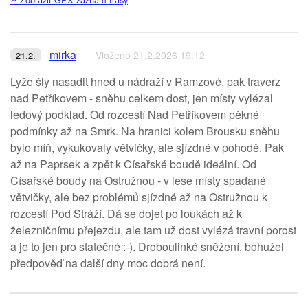
mirka
Vloženo 21.2.2026 19:12
21.2.
Lyže šly nasadit hned u nádraží v Ramzové, pak traverz
nad Petříkovem - sněhu celkem dost, jen místy vylézal
ledový podklad. Od rozcestí Nad Petříkovem pěkné
podmínky až na Smrk. Na hranici kolem Brousku sněhu
bylo míň, vykukovaly větvičky, ale sjízdné v pohodě. Pak
až na Paprsek a zpět k Císařské boudě ideální. Od
Císařské boudy na Ostružnou - v lese místy spadané
větvičky, ale bez problémů sjízdné až na Ostružnou k
rozcestí Pod Stráží. Dá se dojet po loukách až k
železničnímu přejezdu, ale tam už dost vylézá travní porost
a je to jen pro statečné :-). Droboulinké sněžení, bohužel
předpověď na další dny moc dobrá není.