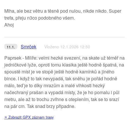
Mlha, ale bez větru a těsně pod nulou, nikde nikdo. Super
trefa, přeju n3co podobného všem.
Ahoj
Smrček
Vloženo 12.1.2026 12:50
11.1.
Paprsek - Milíře: velmi hezké svezení, na skate už téměř na
jedničkové lyže, oproti tomu klasika ještě hodně špatná, na
spoustě míst je ve stopě ještě hodně kamínků a jiného
bince. I když to tak nevypadá, tak sněhu je pořád hodně
málo, teď je to díky mrazům a malé vlhkosti hezký
načechraný prašan a vypadá místy, že je ho pomalu i půl
metru, ale až to trochu zvlhne s oteplením, tak se to srazí
na pár cm. Tak snad brzy připadne.
»
Zobrazit GPX záznam trasy