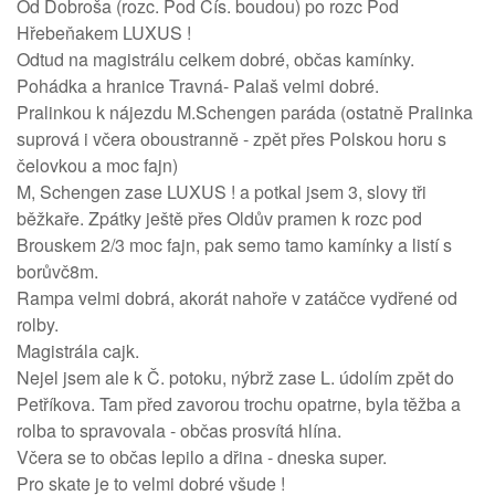
Od Dobroša (rozc. Pod Cís. boudou) po rozc Pod
Hřebeňakem LUXUS !
Odtud na magistrálu celkem dobré, občas kamínky.
Pohádka a hranice Travná- Palaš velmi dobré.
Pralinkou k nájezdu M.Schengen paráda (ostatně Pralinka
suprová i včera oboustranně - zpět přes Polskou horu s
čelovkou a moc fajn)
M, Schengen zase LUXUS ! a potkal jsem 3, slovy tři
běžkaře. Zpátky ještě přes Oldův pramen k rozc pod
Brouskem 2/3 moc fajn, pak semo tamo kamínky a listí s
borůvč8m.
Rampa velmi dobrá, akorát nahoře v zatáčce vydřené od
rolby.
Magistrála cajk.
Nejel jsem ale k Č. potoku, nýbrž zase L. údolím zpět do
Petříkova. Tam před zavorou trochu opatrne, byla těžba a
rolba to spravovala - občas prosvítá hlína.
Včera se to občas lepilo a dřina - dneska super.
Pro skate je to velmi dobré všude !