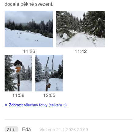
docela pěkné svezení.
11:26
11:42
11:58
12:05
»
Zobrazit všechny fotky (celkem 5)
Eda
Vloženo 21.1.2026 20:09
21.1.