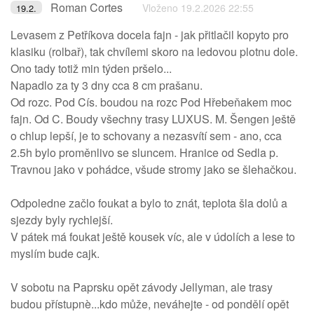
Roman Cortes
Vloženo 19.2.2026 22:55
19.2.
Levasem z Petříkova docela fajn - jak přitlačil kopyto pro
klasiku (rolbař), tak chvílemi skoro na ledovou plotnu dole.
Ono tady totiž min týden pršelo...
Napadlo za ty 3 dny cca 8 cm prašanu.
Od rozc. Pod Cís. boudou na rozc Pod Hřebeňakem moc
fajn. Od C. Boudy všechny trasy LUXUS. M. Šengen ještě
o chlup lepší, je to schovany a nezasvítí sem - ano, cca
2.5h bylo proměnlivo se sluncem. Hranice od Sedla p.
Travnou jako v pohádce, všude stromy jako se šlehačkou.
Odpoledne začlo foukat a bylo to znát, teplota šla dolů a
sjezdy byly rychlejší.
V pátek má foukat ještě kousek víc, ale v údolích a lese to
myslím bude cajk.
V sobotu na Paprsku opět závody Jellyman, ale trasy
budou přístupnè...kdo může, neváhejte - od pondělí opět