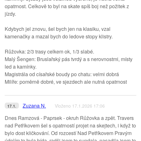
opatrnost. Celkově to byl na skate spíš boj než požitek z
jízdy.
Kdybych jel znovu, šel bych jen na klasiku, vzal
kamenačky a mazal bych do ledove stopy klistry.
Růžovka: 2/3 trasy celkem ok, 1/3 slabé.
Malý Šengen: Bruslařský pás tvrdý a s nerovnostmi, místy
led a kamínky.
Magistrála od císařské boudy po chatu: velmi dobrá
Milíře: poměrně dobré, ve sjezdech ale nutná opatrnost
Zuzana N.
Vloženo 17.1.2026 17:06
17.1.
Dnes Ramzová - Paprsek - okruh Růžovka a zpět. Travers
nad Petříkovem šel s opatrností projet na skejtech, i když to
bylo dost kličkování. Od rozcestí Nad Petříkovem Pravým
údolím to byla bída, radši jsem to sundala, nasadila jsem to