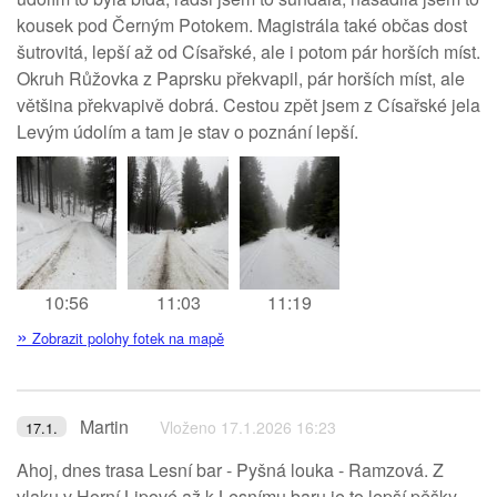
kousek pod Černým Potokem. Magistrála také občas dost
šutrovitá, lepší až od Císařské, ale i potom pár horších míst.
Okruh Růžovka z Paprsku překvapil, pár horších míst, ale
většina překvapivě dobrá. Cestou zpět jsem z Císařské jela
Levým údolím a tam je stav o poznání lepší.
10:56
11:03
11:19
»
Zobrazit polohy fotek na mapě
Martin
Vloženo 17.1.2026 16:23
17.1.
Ahoj, dnes trasa Lesní bar - Pyšná louka - Ramzová. Z
vlaku v Horní Lipové až k Lesnímu baru je to lepší pěšky,