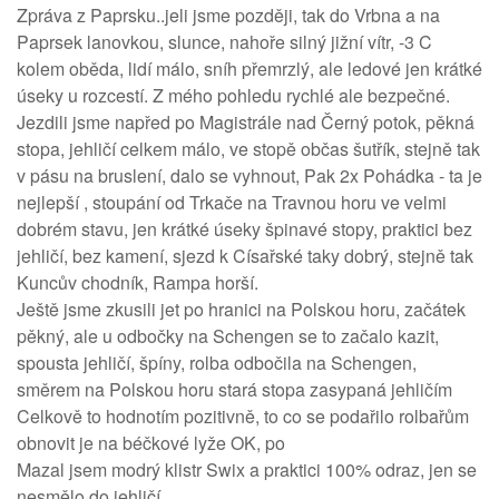
Zpráva z Paprsku..jeli jsme později, tak do Vrbna a na
Paprsek lanovkou, slunce, nahoře silný jižní vítr, -3 C
kolem oběda, lidí málo, sníh přemrzlý, ale ledové jen krátké
úseky u rozcestí. Z mého pohledu rychlé ale bezpečné.
Jezdili jsme napřed po Magistrále nad Černý potok, pěkná
stopa, jehličí celkem málo, ve stopě občas šutřík, stejně tak
v pásu na bruslení, dalo se vyhnout, Pak 2x Pohádka - ta je
nejlepší , stoupání od Trkače na Travnou horu ve velmi
dobrém stavu, jen krátké úseky špinavé stopy, praktici bez
jehličí, bez kamení, sjezd k Císařské taky dobrý, stejně tak
Kuncův chodník, Rampa horší.
Ještě jsme zkusili jet po hranici na Polskou horu, začátek
pěkný, ale u odbočky na Schengen se to začalo kazit,
spousta jehličí, špíny, rolba odbočila na Schengen,
směrem na Polskou horu stará stopa zasypaná jehličím
Celkově to hodnotím pozitivně, to co se podařilo rolbařům
obnovit je na béčkové lyže OK, po
Mazal jsem modrý klistr Swix a praktici 100% odraz, jen se
nesmělo do jehličí