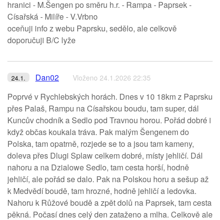
hranici - M.Šengen po směru h.r. - Rampa - Paprsek -
Císařská - Milíře - V.Vrbno
oceňuji info z webu Paprsku, sedělo, ale celkově
doporučuji B/C lyže
Dan02
Vloženo 24.1.2026 22:35
24.1.
Poprvé v Rychlebských horách. Dnes v 10 18km z Paprsku
přes Palaš, Rampu na Císařskou boudu, tam super, dál
Kuncův chodník a Sedlo pod Travnou horou. Pořád dobré i
když občas koukala tráva. Pak malým Šengenem do
Polska, tam opatrně, rozjede se to a jsou tam kameny,
doleva přes Dlugi Splaw celkem dobré, místy jehličí. Dál
nahoru a na Dzialowe Sedlo, tam cesta horší, hodně
jehličí, ale pořád se dalo. Pak na Polskou horu a sešup až
k Medvědí boudě, tam hrozné, hodně jehličí a ledovka.
Nahoru k Růžové boudě a zpět dolů na Paprsek, tam cesta
pěkná. Počasí dnes celý den zataženo a mlha. Celkově ale