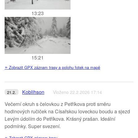
13:23
15:21
»
Zobrazit GPX záznam trasy a polohu fotek na mapě
Koblihson
Vloženo 22.2.2026 17:14
21.2.
Večerní okruh s čelovkou z Petříkova proti směru
hodinových ručiček na Císařskou loveckou boudu a sjezd
Levým údolím do Petříkova. Krásný prašan. Ideální
podmínky. Super svezení.
»
Zobrazit GPX záznam trasy