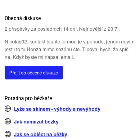
Obecná diskuse
2 příspěvky za posledních 14 dní. Nejnovější z 23.7.:
Nicolas02: kontakt touhle formou je v pohodě, jenom nevím
jestli to tu Honza mimo sezónu čte. Tipoval bych, že spíš
ne. Když byste mi napsal email...
Přejít do obecné diskuze
Poradna pro běžkaře
Lyže se skinem - výhody a nevýhody
Jak namazat běžky
Jak se obléct na běžky