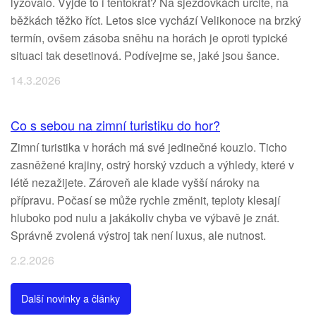
lyžovalo. Vyjde to i tentokrát? Na sjezdovkách určitě, na
běžkách těžko říct. Letos sice vychází Velikonoce na brzký
termín, ovšem zásoba sněhu na horách je oproti typické
situaci tak desetinová. Podívejme se, jaké jsou šance.
14.3.2026
Co s sebou na zimní turistiku do hor?
Zimní turistika v horách má své jedinečné kouzlo. Ticho
zasněžené krajiny, ostrý horský vzduch a výhledy, které v
létě nezažijete. Zároveň ale klade vyšší nároky na
přípravu. Počasí se může rychle změnit, teploty klesají
hluboko pod nulu a jakákoliv chyba ve výbavě je znát.
Správně zvolená výstroj tak není luxus, ale nutnost.
2.2.2026
Další novinky a články