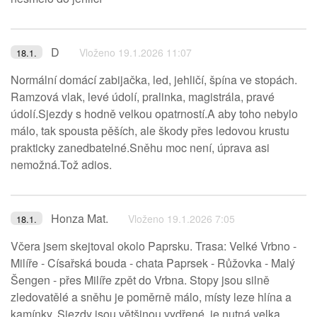
D
Vloženo 19.1.2026 11:07
18.1.
Normální domácí zabijačka, led, jehličí, špína ve stopách.
Ramzová vlak, levé údolí, pralinka, magistrála, pravé
údolí.Sjezdy s hodně velkou opatrností.A aby toho nebylo
málo, tak spousta pěších, ale škody přes ledovou krustu
prakticky zanedbatelné.Sněhu moc není, úprava asi
nemožná.Tož adios.
Honza Mat.
Vloženo 19.1.2026 7:05
18.1.
Včera jsem skejtoval okolo Paprsku. Trasa: Velké Vrbno -
Milíře - Císařská bouda - chata Paprsek - Růžovka - Malý
Šengen - přes Milíře zpět do Vrbna. Stopy jsou silně
zledovatělé a sněhu je poměrně málo, místy leze hlína a
kamínky. Sjezdy jsou většinou vydřené, je nutná velka