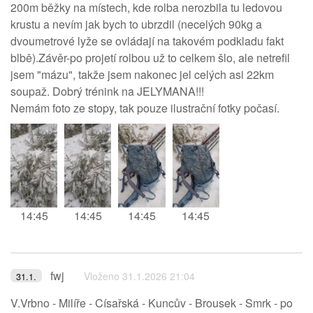
200m běžky na místech, kde rolba nerozbila tu ledovou
krustu a nevím jak bych to ubrzdil (necelých 90kg a
dvoumetrové lyže se ovládají na takovém podkladu fakt
blbě).Závěr-po projetí rolbou už to celkem šlo, ale netrefil
jsem "mázu", takže jsem nakonec jel celých asi 22km
soupaž. Dobrý trénink na JELYMANA!!!
Nemám foto ze stopy, tak pouze ilustrační fotky počasí.
14:45
14:45
14:45
14:45
fwj
Vloženo 31.1.2026 21:04
31.1.
V.Vrbno - Milíře - Císařská - Kuncův - Brousek - Smrk - po