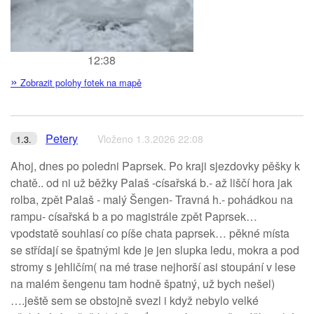
12:38
»
Zobrazit polohy fotek na mapě
Petery
Vloženo 1.3.2026 22:08
1.3.
Ahoj, dnes po poledni Paprsek. Po kraji sjezdovky pěšky k
chatě.. od ni už běžky Palaš -císařská b.- až liščí hora jak
rolba, zpět Palaš - malý Šengen- Travná h.- pohádkou na
rampu- císařská b a po magistrále zpět Paprsek…
vpodstatě souhlasí co píše chata paprsek… pěkné místa
se střídají se špatnými kde je jen slupka ledu, mokra a pod
stromy s jehličím( na mé trase nejhorší asi stoupání v lese
na malém šengenu tam hodně špatný, už bych nešel)
….ještě sem se obstojně svezl i když nebylo velké