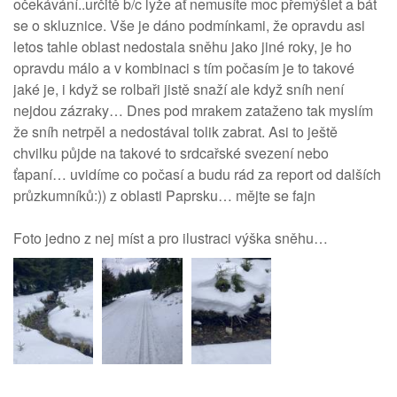
očekávání..určitě b/c lyže ať nemusíte moc přemýšlet a bát
se o skluznice. Vše je dáno podmínkami, že opravdu asi
letos tahle oblast nedostala sněhu jako jiné roky, je ho
opravdu málo a v kombinaci s tím počasím je to takové
jaké je, i když se rolbaři jistě snaží ale když sníh není
nejdou zázraky… Dnes pod mrakem zataženo tak myslím
že sníh netrpěl a nedostával tolik zabrat. Asi to ještě
chvilku půjde na takové to srdcařské svezení nebo
ťapaní… uvidíme co počasí a budu rád za report od dalších
průzkumníků:)) z oblasti Paprsku… mějte se fajn
Foto jedno z nej míst a pro ilustraci výška sněhu…