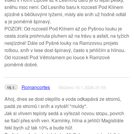
sněhu moc není. Od Lesního baru k rozcestí Pod Klínem
sjízdné s běčkovými lyžemi, místy ale sníh už hodně odtál
a je poměrně špinavý.
POZOR: Od rozcestí Pod Klínem až po Pyšnou louku je
cesta zcela prohrnuta pluhem až na trávu a asfalt, na lyžích
nesjízdné! Dále od Pyšné louky na Ramzovou projeto
rolbou, sníh v lese dost špinavý, často s jehličím a hlínou.
Od rozcestí Pod Větrolamem po louce k Ramzové
poměrně dobré.
Romancortes
Vloženo 15.1.2026 21:55
15.1.
Ahoj, dnes se dost oteplilo a voda odkapává ze stromů,
padá ze stromů i sníh a vytváří "muldy".
Jak si vlivem teploty sedá a vyřezali novou stopu, povrch
se tlačí přes sníh ven. Kamínky, hlína a jehličí Magistrále
řekl bych už tak 10% a bude hůř.