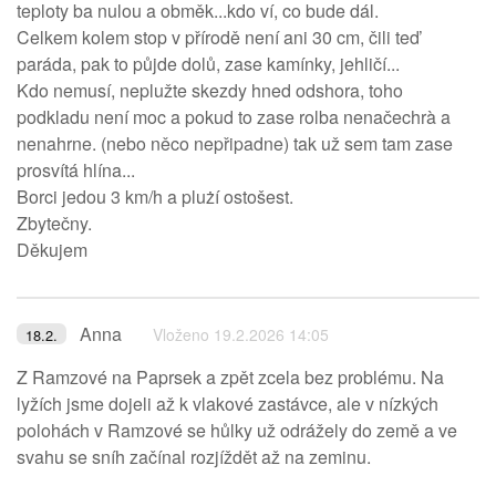
teploty ba nulou a obměk...kdo ví, co bude dál.
Celkem kolem stop v přírodě není ani 30 cm, čili teď
paráda, pak to půjde dolů, zase kamínky, jehličí...
Kdo nemusí, neplužte skezdy hned odshora, toho
podkladu není moc a pokud to zase rolba nenačechrà a
nenahrne. (nebo něco nepřipadne) tak už sem tam zase
prosvítá hlína...
Borci jedou 3 km/h a plużí ostošest.
Zbytečny.
Děkujem
Anna
Vloženo 19.2.2026 14:05
18.2.
Z Ramzové na Paprsek a zpět zcela bez problému. Na
lyžích jsme dojeli až k vlakové zastávce, ale v nízkých
polohách v Ramzové se hůlky už odrážely do země a ve
svahu se sníh začínal rozjíždět až na zeminu.