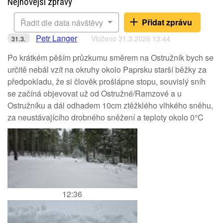
Nejnovější zprávy
Přidat zprávu
Řadit dle data návštěvy
Petr Langer
Vloženo 31.3.2026 13:44
31.3.
Po krátkém pěším průzkumu směrem na Ostružník bych se
určitě nebál vzít na okruhy okolo Paprsku starší běžky za
předpokladu, že si člověk prošlápne stopu, souvislý sníh
se začíná objevovat už od Ostružné/Ramzové a u
Ostružníku a dál odhadem 10cm ztěžklého vlhkého sněhu,
za neustávajícího drobného sněžení a teploty okolo 0°C
12:36