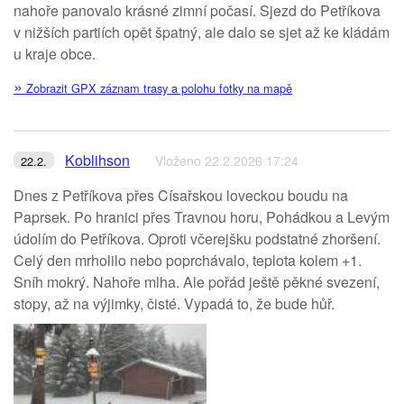
nahoře panovalo krásné zimní počasí. Sjezd do Petříkova
v nižších partiích opět špatný, ale dalo se sjet až ke kládám
u kraje obce.
»
Zobrazit GPX záznam trasy a polohu fotky na mapě
Koblihson
Vloženo 22.2.2026 17:24
22.2.
Dnes z Petříkova přes Císařskou loveckou boudu na
Paprsek. Po hranici přes Travnou horu, Pohádkou a Levým
údolím do Petříkova. Oproti včerejšku podstatné zhoršení.
Celý den mrholilo nebo poprchávalo, teplota kolem +1.
Sníh mokrý. Nahoře mlha. Ale pořád ještě pěkné svezení,
stopy, až na výjimky, čisté. Vypadá to, že bude hůř.