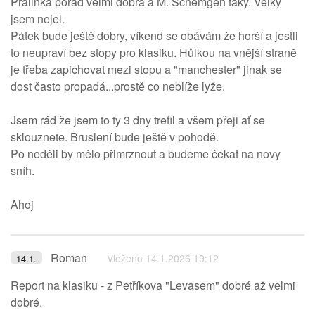
Pralinka pořad velmi dobrá a M. Schemgen taky. Velký
jsem nejel.
Pátek bude ještě dobry, víkend se obávám že horší a jestli
to neupraví bez stopy pro klasiku. Hůlkou na vnější straně
je třeba zapichovat mezi stopu a "manchester" jinak se
dost často propadá...prostě co neblíže lyže.
Jsem rád že jsem to ty 3 dny trefil a všem přeji ať se
sklouznete. Bruslení bude ještě v pohodě.
Po neděli by mělo přimrznout a budeme čekat na novy
sníh.
Ahoj
Roman
Vloženo 14.1.2026 19:12
14.1.
Report na klasiku - z Petříkova "Levasem" dobré až velmi
dobré.