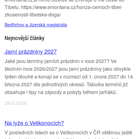
Tibetu. https://www.emontana.cz/honza-cernoch-tibet-
zkusenosti-tibetska-doga/
Bedřichov a Jizerská magistrála
Nejnovější články
Jarní prázdniny 2027
Jaké jsou termíny jarních prázdnin v roce 2027? Ve
školním roce 2026/2027 jsou jarní prázdniny jako obvykle
týden dlouhé a konají se v rozmezí od 1. února 2027 do 14.
března 2027 dle jednotlivých okresů. Tabulka termínů již
obsahuje i tipy na zájezdy a pobyty během jarňáků.
29.6.2026
Na lyže o Velikonocích?
V posledních letech se o Velikonocích v ČR většinou ještě