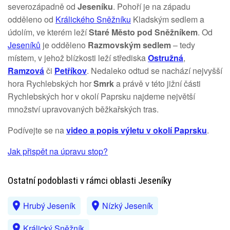
severozápadně od
Jeseníku
. Pohoří je na západu
odděleno od
Králického Sněžníku
Kladským sedlem a
údolím, ve kterém leží
Staré Město pod Sněžníkem
. Od
Jeseníků
je odděleno
Razmovským sedlem
– tedy
místem, v jehož blízkosti leží střediska
Ostružná
,
Ramzová
či
Petříkov
. Nedaleko odtud se nachází nejvyšší
hora Rychlebských hor
Smrk
a právě v této jižní části
Rychlebských hor v okolí Paprsku najdeme největší
množství upravovaných běžkařských tras.
Podívejte se na
video a popis výletu v okolí Paprsku
.
Jak přispět na úpravu stop?
Ostatní podoblasti v rámci oblasti Jeseníky
Hrubý Jeseník
Nízký Jeseník
Králický Sněžník