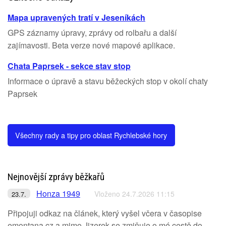
Mapa upravených tratí v Jeseníkách
GPS záznamy úpravy, zprávy od rolbařu a další
zajímavosti. Beta verze nové mapové aplikace.
Chata Paprsek - sekce stav stop
Informace o úpravě a stavu běžeckých stop v okolí chaty
Paprsek
Všechny rady a tipy pro oblast Rychlebské hory
Nejnovější zprávy běžkařů
Honza 1949
Vloženo 24.7.2026 11:15
23.7.
Připojuji odkaz na článek, který vyšel včera v časopise
emontana.cz,a mimo Jizerek se zmiňuje o mé cestě do