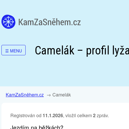
Camelák – profil lyž
☰
MENU
KamZaSněhem.cz
Camelák
Registrován od
11.1.2026
, vložil celkem
2
zpráv.
Jezdím na běžkách?