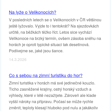
Na lyže o Velikonocích?
V posledních letech se o Velikonocích v ČR většinou
ještě lyžovalo. Vyjde to i tentokrát? Na sjezdovkách
určitě, na běžkách těžko říct. Letos sice vychází
Velikonoce na brzký termín, ovšem zásoba sněhu na
horách je oproti typické situaci tak desetinová.
Podívejme se, jaké jsou šance.
14.3.2026
Co s sebou na zimní turistiku do hor?
Zimní turistika v horách má své jedinečné kouzlo.
Ticho zasněžené krajiny, ostrý horský vzduch a
výhledy, které v létě nezažijete. Zároveň ale klade
vyšší nároky na přípravu. Počasí se může rychle
změnit, teploty klesají hluboko pod nulu a jakákoliv