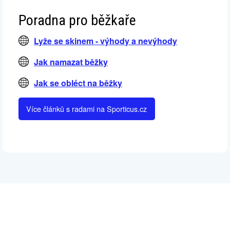
Poradna pro běžkaře
Lyže se skinem - výhody a nevýhody
Jak namazat běžky
Jak se obléct na běžky
Více článků s radami na Sporticus.cz