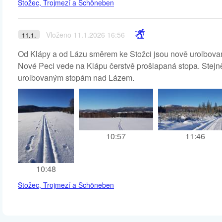
Stožec, Trojmezí a Schöneben
Vloženo 11.1.2026 16:56
11.1.
Od Klápy a od Lázu směrem ke Stožci jsou nově urolbované
Nové Peci vede na Klápu čerstvě prošlapaná stopa. Stejn
urolbovaným stopám nad Lázem.
10:57
11:46
10:48
Stožec, Trojmezí a Schöneben