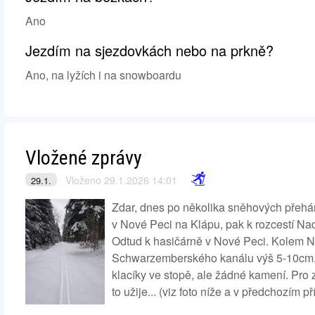
Ano
Jezdím na sjezdovkách nebo na prkně?
Ano, na lyžích i na snowboardu
Vložené zprávy
Vloženo 29.1.2026 14:01
29.1.
Zdar, dnes po několika sněhových přeháň
v Nové Peci na Klápu, pak k rozcestí Na
Odtud k hasičárně v Nové Peci. Kolem
Schwarzemberského kanálu výš 5-10cm. 
klacíky ve stopě, ale žádné kamení. Pro 
to užije... (viz foto níže a v předchozím p