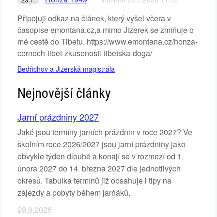
Připojuji odkaz na článek, který vyšel včera v
časopise emontana.cz,a mimo Jizerek se zmiňuje o
mé cestě do Tibetu. https://www.emontana.cz/honza-
cernoch-tibet-zkusenosti-tibetska-doga/
Bedřichov a Jizerská magistrála
Nejnovější články
Jarní prázdniny 2027
Jaké jsou termíny jarních prázdnin v roce 2027? Ve
školním roce 2026/2027 jsou jarní prázdniny jako
obvykle týden dlouhé a konají se v rozmezí od 1.
února 2027 do 14. března 2027 dle jednotlivých
okresů. Tabulka termínů již obsahuje i tipy na
zájezdy a pobyty během jarňáků.
29.6.2026