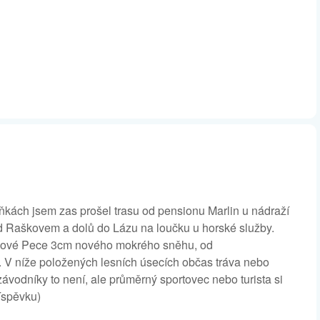
kách jsem zas prošel trasu od pensionu Marlin u nádraží
d Raškovem a dolů do Lázu na loučku u horské služby.
 Nové Pece 3cm nového mokrého sněhu, od
V níže položených lesních úsecích občas tráva nebo
závodníky to není, ale průměrný sportovec nebo turista si
říspěvku)