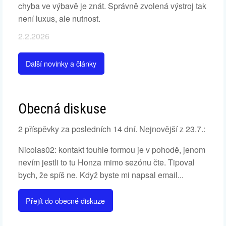
chyba ve výbavě je znát. Správně zvolená výstroj tak
není luxus, ale nutnost.
2.2.2026
Další novinky a články
Obecná diskuse
2 příspěvky za posledních 14 dní. Nejnovější z 23.7.:
Nicolas02: kontakt touhle formou je v pohodě, jenom
nevím jestli to tu Honza mimo sezónu čte. Tipoval
bych, že spíš ne. Když byste mi napsal email...
Přejít do obecné diskuze