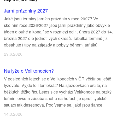
Jarní prázdniny 2027
Jaké jsou termíny jarních prázdnin v roce 2027? Ve
školním roce 2026/2027 jsou jarní prázdniny jako obvykle
týden dlouhé a konají se v rozmezí od 1. února 2027 do 14.
března 2027 dle jednotlivých okresů. Tabulka termínů již
obsahuje i tipy na zájezdy a pobyty během jarňáků.
29.6.2026
Na lyže o Velikonocích?
V posledních letech se o Velikonocích v ČR většinou ještě
lyžovalo. Vyjde to i tentokrát? Na sjezdovkách určitě, na
běžkách těžko říct. Letos sice vychází Velikonoce na brzký
termín, ovšem zásoba sněhu na horách je oproti typické
situaci tak desetinová. Podívejme se, jaké jsou šance.
14.3.2026