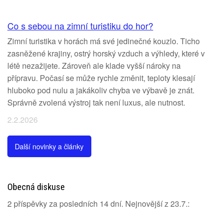
Co s sebou na zimní turistiku do hor?
Zimní turistika v horách má své jedinečné kouzlo. Ticho
zasněžené krajiny, ostrý horský vzduch a výhledy, které v
létě nezažijete. Zároveň ale klade vyšší nároky na
přípravu. Počasí se může rychle změnit, teploty klesají
hluboko pod nulu a jakákoliv chyba ve výbavě je znát.
Správně zvolená výstroj tak není luxus, ale nutnost.
2.2.2026
Další novinky a články
Obecná diskuse
2 příspěvky za posledních 14 dní. Nejnovější z 23.7.: