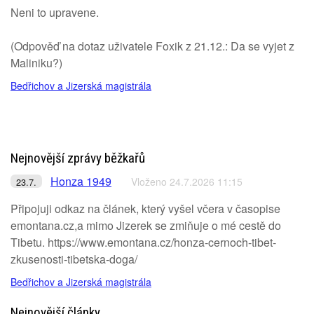
Neni to upravene.
(Odpověď na dotaz uživatele Foxik z 21.12.: Da se vyjet z
Maliniku?)
Bedřichov a Jizerská magistrála
Nejnovější zprávy běžkařů
Honza 1949
Vloženo 24.7.2026 11:15
23.7.
Připojuji odkaz na článek, který vyšel včera v časopise
emontana.cz,a mimo Jizerek se zmiňuje o mé cestě do
Tibetu. https://www.emontana.cz/honza-cernoch-tibet-
zkusenosti-tibetska-doga/
Bedřichov a Jizerská magistrála
Nejnovější články