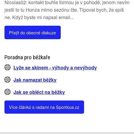
Nicolas02: kontakt touhle formou je v pohodě, jenom nevím
jestli to tu Honza mimo sezónu čte. Tipoval bych, že spíš
ne. Když byste mi napsal email...
Přejít do obecné diskuze
Poradna pro běžkaře
Lyže se skinem - výhody a nevýhody
Jak namazat běžky
Jak se obléct na běžky
Více článků s radami na Sporticus.cz