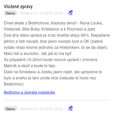
Vložené zprávy
Vloženo 21.12.2016 13:26
Dávno
Dnes skate z Bedrichova, klasicky okruh - Nova Louka,
Hrebinek, Bile Buky, Kristianov a k Rozmezi a zpet.
Dva dny stara uprava je znat, kvalita stopy 95%. Napadane
jehlici a listi nevadi, bral jsem novejsi lyze a OK (zadne
vytate misto krome jednoho za Hrebinkem, to se da objet).
Malo lidi a slunicko.. tak jak to ma byt!
Az pripadne 10-20cm bude mozne upravit i zmineny
Malinik a okoli a bude to fajn.
Dale na Smedavu a Jizeku jsem nejel, ale upravene to
bylo a snehu je tam urcite vice (nebude to horsi nez
Bedrichov).
Bedřichov a Jizerská magistrála
Vloženo 21.12.2016 13:22
Dávno