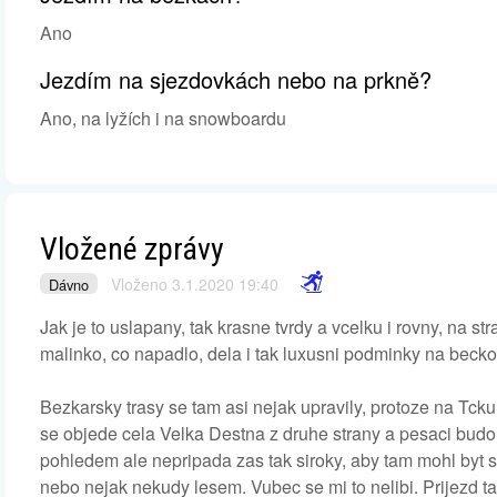
Ano
Jezdím na sjezdovkách nebo na prkně?
Ano, na lyžích i na snowboardu
Vložené zprávy
Vloženo 3.1.2020 19:40
Dávno
Jak je to uslapany, tak krasne tvrdy a vcelku i rovny, na s
malinko, co napadlo, dela i tak luxusni podminky na beckovy
Bezkarsky trasy se tam asi nejak upravily, protoze na Tck
se objede cela Velka Destna z druhe strany a pesaci budou
pohledem ale nepripada zas tak siroky, aby tam mohl byt s
nebo nejak nekudy lesem. Vubec se mi to nelibi. Prijezd ta