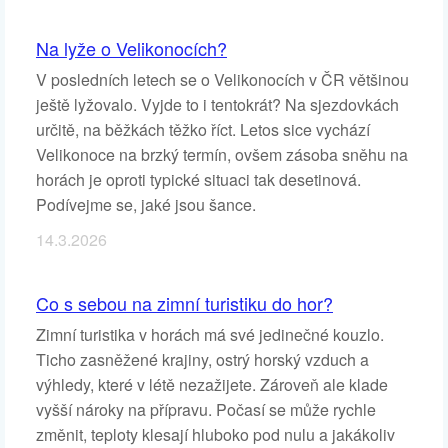
Na lyže o Velikonocích?
V posledních letech se o Velikonocích v ČR většinou
ještě lyžovalo. Vyjde to i tentokrát? Na sjezdovkách
určitě, na běžkách těžko říct. Letos sice vychází
Velikonoce na brzký termín, ovšem zásoba sněhu na
horách je oproti typické situaci tak desetinová.
Podívejme se, jaké jsou šance.
14.3.2026
Co s sebou na zimní turistiku do hor?
Zimní turistika v horách má své jedinečné kouzlo.
Ticho zasněžené krajiny, ostrý horský vzduch a
výhledy, které v létě nezažijete. Zároveň ale klade
vyšší nároky na přípravu. Počasí se může rychle
změnit, teploty klesají hluboko pod nulu a jakákoliv