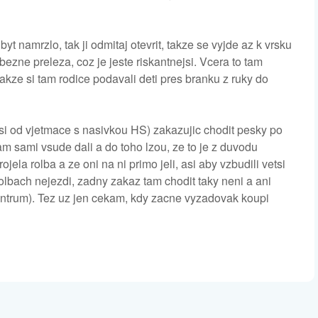
t namrzlo, tak ji odmitaj otevrit, takze se vyjde az k vrsku
ezne preleza, coz je jeste riskantnejsi. Vcera to tam
takze si tam rodice podavali deti pres branku z ruky do
si od vjetmace s nasivkou HS) zakazujic chodit pesky po
am sami vsude dali a do toho lzou, ze to je z duvodu
ela rolba a ze oni na ni primo jeli, asi aby vzbudili vetsi
olbach nejezdi, zadny zakaz tam chodit taky neni a ani
centrum). Tez uz jen cekam, kdy zacne vyzadovak koupi