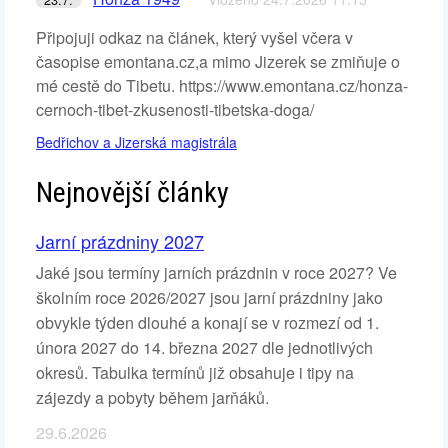
Připojuji odkaz na článek, který vyšel včera v
časopise emontana.cz,a mimo Jizerek se zmiňuje o
mé cestě do Tibetu. https://www.emontana.cz/honza-
cernoch-tibet-zkusenosti-tibetska-doga/
Bedřichov a Jizerská magistrála
Nejnovější články
Jarní prázdniny 2027
Jaké jsou termíny jarních prázdnin v roce 2027? Ve
školním roce 2026/2027 jsou jarní prázdniny jako
obvykle týden dlouhé a konají se v rozmezí od 1.
února 2027 do 14. března 2027 dle jednotlivých
okresů. Tabulka termínů již obsahuje i tipy na
zájezdy a pobyty během jarňáků.
29.6.2026