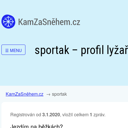
sportak – profil lyža
☰
MENU
KamZaSněhem.cz
sportak
Registrován od
3.1.2020
, vložil celkem
1
zpráv.
Jezdím na běžkách?