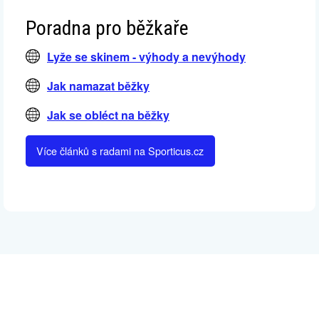
Poradna pro běžkaře
Lyže se skinem - výhody a nevýhody
Jak namazat běžky
Jak se obléct na běžky
Více článků s radami na Sporticus.cz