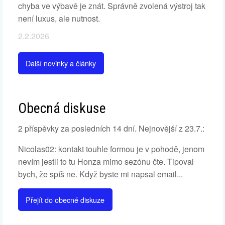
chyba ve výbavě je znát. Správně zvolená výstroj tak
není luxus, ale nutnost.
2.2.2026
Další novinky a články
Obecná diskuse
2 příspěvky za posledních 14 dní. Nejnovější z 23.7.:
Nicolas02: kontakt touhle formou je v pohodě, jenom
nevím jestli to tu Honza mimo sezónu čte. Tipoval
bych, že spíš ne. Když byste mi napsal email...
Přejít do obecné diskuze