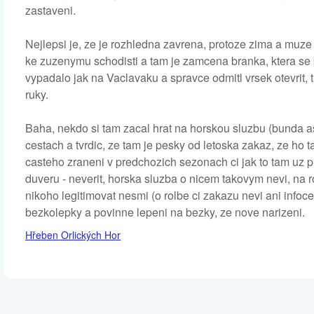
zastaveni.
Nejlepsi je, ze je rozhledna zavrena, protoze zima a muze by
ke zuzenymu schodisti a tam je zamcena branka, ktera se b
vypadalo jak na Vaclavaku a spravce odmitl vrsek otevrit, 
ruky.
Baha, nekdo si tam zacal hrat na horskou sluzbu (bunda a
cestach a tvrdic, ze tam je pesky od letoska zakaz, ze ho t
casteho zraneni v predchozich sezonach ci jak to tam uz proj
duveru - neverit, horska sluzba o nicem takovym nevi, na r
nikoho legitimovat nesmi (o rolbe ci zakazu nevi ani info
bezkolepky a povinne lepeni na bezky, ze nove narizeni.
Hřeben Orlických Hor