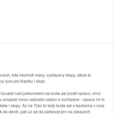
tranach, kde nechodi masy, vyslapany stopy, takze to
 lyze pro klasiku i skejt.
u kousek nad parkovistem se bude asi jezdit vpravo, cimz
 smajdat vlevo nejkratsi cestou k rozhledne - vpravo mi to
kate i stopy. Az na Tcko to tedy bude asi s bezkama v ruce
k do deviti, pak uz se da parkovat jen na zakazech