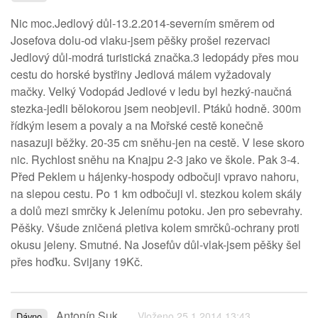
Nic moc.Jedlový důl-13.2.2014-severním směrem od
Josefova dolu-od vlaku-jsem pěšky prošel rezervaci
Jedlový důl-modrá turistická značka.3 ledopády přes mou
cestu do horské bystřiny Jedlová málem vyžadovaly
mačky. Velký Vodopád Jedlové v ledu byl hezký-naučná
stezka-jedli bělokorou jsem neobjevil. Ptáků hodně. 300m
řídkým lesem a povaly a na Mořské cestě konečně
nasazuji běžky. 20-35 cm sněhu-jen na cestě. V lese skoro
nic. Rychlost sněhu na Knajpu 2-3 jako ve škole. Pak 3-4.
Před Peklem u hájenky-hospody odbočuji vpravo nahoru,
na slepou cestu. Po 1 km odbočuji vl. stezkou kolem skály
a dolů mezi smrčky k Jelenímu potoku. Jen pro sebevrahy.
Pěšky. Všude zničená pletiva kolem smrčků-ochrany proti
okusu jeleny. Smutné. Na Josefův důl-vlak-jsem pěšky šel
přes hoďku. Svijany 19Kč.
Antonín Suk
Vloženo 25.1.2014 13:43
Dávno