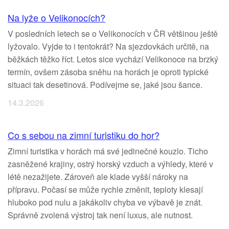
Na lyže o Velikonocích?
V posledních letech se o Velikonocích v ČR většinou ještě
lyžovalo. Vyjde to i tentokrát? Na sjezdovkách určitě, na
běžkách těžko říct. Letos sice vychází Velikonoce na brzký
termín, ovšem zásoba sněhu na horách je oproti typické
situaci tak desetinová. Podívejme se, jaké jsou šance.
14.3.2026
Co s sebou na zimní turistiku do hor?
Zimní turistika v horách má své jedinečné kouzlo. Ticho
zasněžené krajiny, ostrý horský vzduch a výhledy, které v
létě nezažijete. Zároveň ale klade vyšší nároky na
přípravu. Počasí se může rychle změnit, teploty klesají
hluboko pod nulu a jakákoliv chyba ve výbavě je znát.
Správně zvolená výstroj tak není luxus, ale nutnost.