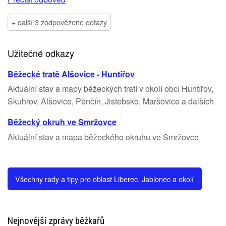
+ další 3 zodpovězené dotazy
Užitečné odkazy
Běžecké tratě Alšovice - Huntířov
Aktuální stav a mapy běžeckých tratí v okolí obcí Huntířov,
Skuhrov, Alšovice, Pěnčín, Jistebsko, Maršovice a dalších
Běžecký okruh ve Smržovce
Aktuální stav a mapa běžeckého okruhu ve Smržovce
Všechny rady a tipy pro oblast Liberec, Jablonec a okolí
Nejnovější zprávy běžkařů