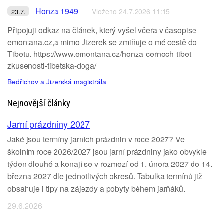
Honza 1949
Vloženo 24.7.2026 11:15
23.7.
Připojuji odkaz na článek, který vyšel včera v časopise
emontana.cz,a mimo Jizerek se zmiňuje o mé cestě do
Tibetu. https://www.emontana.cz/honza-cernoch-tibet-
zkusenosti-tibetska-doga/
Bedřichov a Jizerská magistrála
Nejnovější články
Jarní prázdniny 2027
Jaké jsou termíny jarních prázdnin v roce 2027? Ve
školním roce 2026/2027 jsou jarní prázdniny jako obvykle
týden dlouhé a konají se v rozmezí od 1. února 2027 do 14.
března 2027 dle jednotlivých okresů. Tabulka termínů již
obsahuje i tipy na zájezdy a pobyty během jarňáků.
29.6.2026