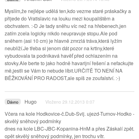
Myslím,že nejlépe udělá ten,kdo vezme staré práskačky a
přijede do Vratislavic na louku mezi koupalištěm a
obchvatem. :-D Je tady sněhu víc než na hřebenech,jen
zatím zcela logicky nikdo neupravuje stopu.Ale pod
sněhem (asi 10 cm) je hlavně zmrzlá tráva,která lyžím
neublíží.Je třeba si jenom dát pozor na krtiny,které
vybudovala ta podnikavá havěť před ochlazením na
stovky.Ale berte to jako hodně havarijní řešení a nefackujte
mě,jestli se Vám to nebude líbit.URČITĚ TO NENÍ NA
BĚŽKOVÁNÍ PRO RADOST,ale spíš ze zoufalství. :-)
Hugo
Vloženo 29.12.2013 0:07
Dávno
Včera na kole Hodkovice-č.Dub-Svij. ujezd-Turnov-Hodko -
skvělý sněhový podmínky
dnes na kole LBC-JBC-Kopanina-HnM a přes Záskalí zpět.
opět skvělý sněhový podmínky, jen trochu vítr.