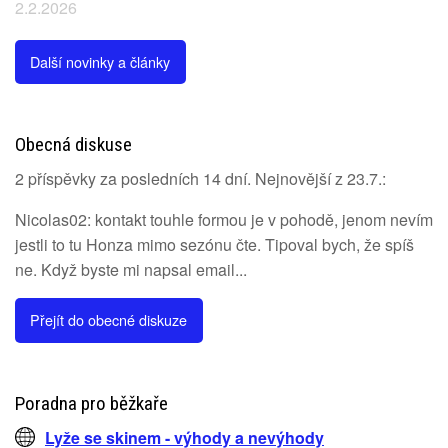
2.2.2026
Další novinky a články
Obecná diskuse
2 příspěvky za posledních 14 dní. Nejnovější z 23.7.:
Nicolas02: kontakt touhle formou je v pohodě, jenom nevím
jestli to tu Honza mimo sezónu čte. Tipoval bych, že spíš
ne. Když byste mi napsal email...
Přejít do obecné diskuze
Poradna pro běžkaře
Lyže se skinem - výhody a nevýhody