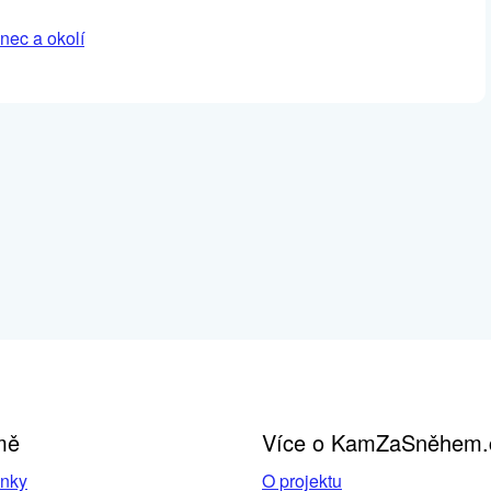
nec a okolí
mě
Více o KamZaSněhem.
inky
O projektu