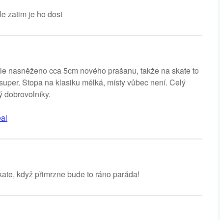
le zatim je ho dost
ale nasněženo cca 5cm nového prašanu, takže na skate to
d super. Stopa na klasiku mělká, místy vůbec není. Celý
 dobrovolníky.
al
te, když přimrzne bude to ráno paráda!