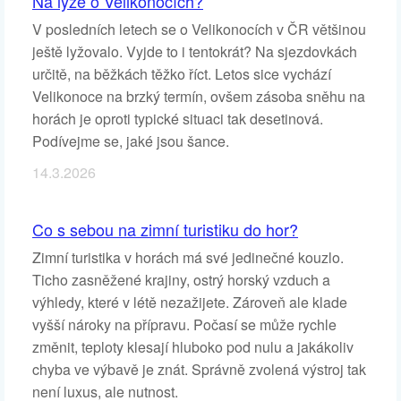
Na lyže o Velikonocích?
V posledních letech se o Velikonocích v ČR většinou
ještě lyžovalo. Vyjde to i tentokrát? Na sjezdovkách
určitě, na běžkách těžko říct. Letos sice vychází
Velikonoce na brzký termín, ovšem zásoba sněhu na
horách je oproti typické situaci tak desetinová.
Podívejme se, jaké jsou šance.
14.3.2026
Co s sebou na zimní turistiku do hor?
Zimní turistika v horách má své jedinečné kouzlo.
Ticho zasněžené krajiny, ostrý horský vzduch a
výhledy, které v létě nezažijete. Zároveň ale klade
vyšší nároky na přípravu. Počasí se může rychle
změnit, teploty klesají hluboko pod nulu a jakákoliv
chyba ve výbavě je znát. Správně zvolená výstroj tak
není luxus, ale nutnost.