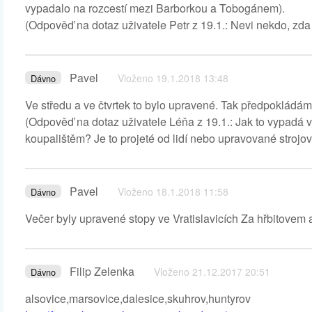
vypadalo na rozcestí mezi Barborkou a Tobogánem).
(Odpověď na dotaz uživatele Petr z 19.1.: Nevi nekdo, zda
Pavel
Vloženo 19.1.2018 13:48
Dávno
Ve středu a ve čtvrtek to bylo upravené. Tak předpokládám
(Odpověď na dotaz uživatele Léňa z 19.1.: Jak to vypadá v
koupalištěm? Je to projeté od lidí nebo upravované strojo
Pavel
Vloženo 18.1.2018 11:58
Dávno
Večer byly upravené stopy ve Vratislavicích Za hřbitovem
Filip Zelenka
Vloženo 21.12.2017 20:51
Dávno
alsovice,marsovice,dalesice,skuhrov,huntyrov