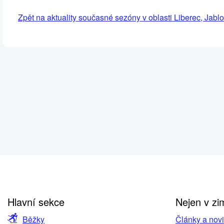
Zpět na aktuality současné sezóny v oblasti Liberec, Jablo
Hlavní sekce
Nejen v zi
Běžky
Články a nov