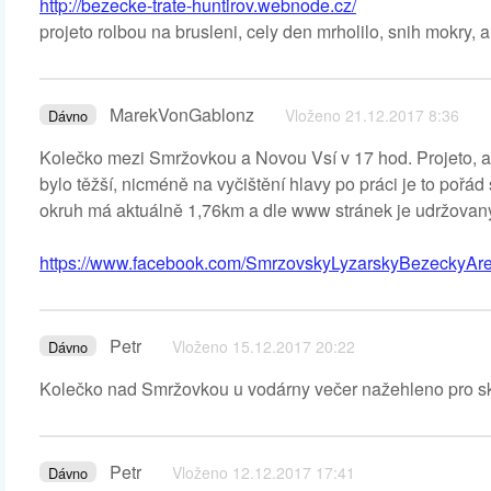
http://bezecke-trate-huntirov.webnode.cz/
projeto rolbou na brusleni, cely den mrholilo, snih mokry, a
MarekVonGablonz
Vloženo 21.12.2017 8:36
Dávno
Kolečko mezi Smržovkou a Novou Vsí v 17 hod. Projeto, 
bylo těžší, nicméně na vyčištění hlavy po práci je to pořá
okruh má aktuálně 1,76km a dle www stránek je udržovaný
https://www.facebook.com/SmrzovskyLyzarskyBezeckyAre
Petr
Vloženo 15.12.2017 20:22
Dávno
Kolečko nad Smržovkou u vodárny večer nažehleno pro ska
Petr
Vloženo 12.12.2017 17:41
Dávno