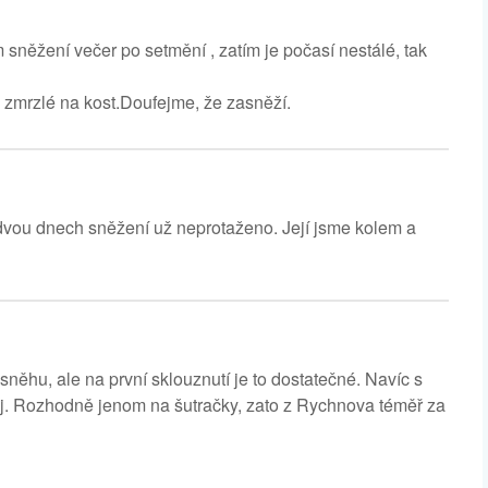
něžení večer po setmění , zatím je počasí nestálé, tak
e zmrzlé na kost.Doufejme, že zasněží.
vou dnech sněžení už neprotaženo. Její jsme kolem a
něhu, ale na první sklouznutí je to dostatečné. Navíc s
j. Rozhodně jenom na šutračky, zato z Rychnova téměř za