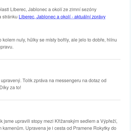
blasti Liberec, Jablonec a okolí ze zimní sezóny
a stránku
Liberec, Jablonec a okolí - aktuální zprávy
olem nuly, hůlky se místy bořily, ale jelo to dobře, hlínu
úpravu.
upravený. Tolik zpráva na messengeru na dotaz od
Díky za to!
k jsme upravili stopy mezi Křižanským sedlem a Výpřeží,
m kamenům. Upravena je i cesta od Pramene Rokytky do