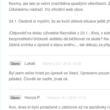
Noviny, ale tato je velmi znečištěna spadlými větvičkami.
Údolskému nádraží. Viz oficiální web obce.
24.1. Osobně si myslím, že se kvůli oblevě situace ještě zh
(Odpověď na dotaz uživatele Neználek z 23.1.: Ahoj, v so
bezprostřední blízkosti Ještědu dá běžkovat na skate? Na 
žádná zmínka o úpravě a stavu sněhu.... tak děkuju za př
Lukáš
Vloženo 23.1.2018 10:30
Dávno
Byl jsem večer hned po úpravě ve Vesci. Upraveno pouze n
pěšáků. Člověk se nadře, jinak ok.
Honza P.
Vloženo 19.1.2018 17:19
Dávno
Ano, dnes to bylo protažené z Jablonce až na sjezdovky n