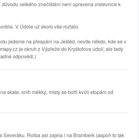
 Z důvodu velkého znečištění není upravena vrstevnice k
oršila. V Údole už skoro vše roztálo.
botu jedeme na přespání na Ještěd, nevíte někdo, kde se v
mapy.cz je okruh z Výpřeže do Kryštofova údolí, ale tady
ípadné odpovědi.)
a skate, sníh měkký, místy se bořil kvůli stopám od
a Severáku. Rolba asi zajela i na Bramberk (aspoň to tak