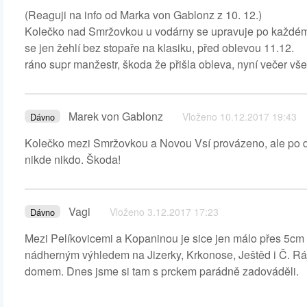
(Reaguji na info od Marka von Gablonz z 10. 12.)
Kolečko nad Smržovkou u vodárny se upravuje po každém s
se jen žehlí bez stopaře na klasiku, před oblevou 11.12.
ráno supr manžestr, škoda že přišla obleva, nyní večer vš
Marek von Gablonz
Vloženo 10.12.2017 19:43
Dávno
Kolečko mezi Smržovkou a Novou Vsí provázeno, ale po d
nikde nikdo. Škoda!
Vagi
Vloženo 3.12.2017 17:23
Dávno
Mezi Pelíkovicemi a Kopaninou je sice jen málo přes 5cm s
nádherným výhledem na Jizerky, Krkonose, Ještěd i Č. Rá
domem. Dnes jsme si tam s prckem parádně zadováděli.