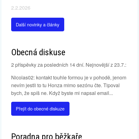
2.2.2026
Další novinky a články
Obecná diskuse
2 příspěvky za posledních 14 dní. Nejnovější z 23.7.:
Nicolas02: kontakt touhle formou je v pohodě, jenom
nevím jestli to tu Honza mimo sezónu čte. Tipoval
bych, že spíš ne. Když byste mi napsal email...
Přejít do obecné diskuze
Poradna pro běžkaře