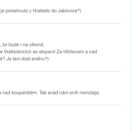
 je protahnuto z Hrabetic do Jablonce?)
, že bude i na víkend.
e Vratislavicích se stopami Za hřbitovem a nad
vě? Je tam dost sněhu?)
 a nad koupalištěm. Tak snad nám sníh neroztaje.