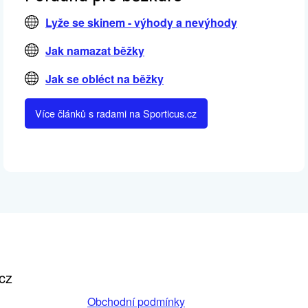
Lyže se skinem - výhody a nevýhody
Jak namazat běžky
Jak se obléct na běžky
Více článků s radami na Sporticus.cz
cz
Obchodní podmínky