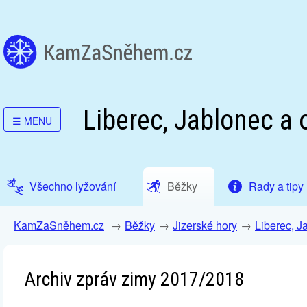
Liberec, Jablonec a 
☰
MENU
Všechno lyžování
Běžky
Rady a tipy
KamZaSněhem.cz
Běžky
Jizerské hory
Liberec, J
Archiv zpráv zimy 2017/2018