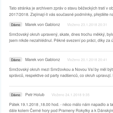
Tato stránka je archivem zpráv o stavu běžeckých tratí v o
2017/2018. Zajímají-li vás současné podmínky, přejděte n
Marek von Gablonz
Vloženo 23.1.2018 20:31
Dávno
Smržovský okruh upravený, skate, dnes trochu měkký, bylo k
jsem nikde nezahlédnul. Pěkné svezení po práci, díky za 
Marek von Gablonz
Vloženo 20.1.2018 20:41
Dávno
Smržovský okruh mezi Smržovkou a Novou Vsí by měl být 
správců, respektive od party nadšenců, co okruh upravují. 
Petr Holub
Vloženo 24.1.2018 9:35
Dávno
Pátek 19.1.2018 ,18.00 hod. - něco málo nám napadlo a ta
dále kolem Černé hory pod Prameny Rokytky a k Dánský