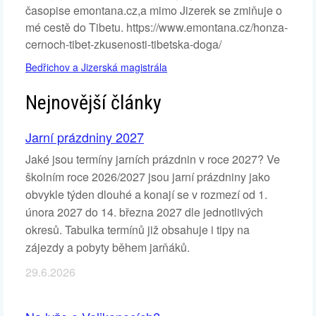
časopise emontana.cz,a mimo Jizerek se zmiňuje o
mé cestě do Tibetu. https://www.emontana.cz/honza-
cernoch-tibet-zkusenosti-tibetska-doga/
Bedřichov a Jizerská magistrála
Nejnovější články
Jarní prázdniny 2027
Jaké jsou termíny jarních prázdnin v roce 2027? Ve
školním roce 2026/2027 jsou jarní prázdniny jako
obvykle týden dlouhé a konají se v rozmezí od 1.
února 2027 do 14. března 2027 dle jednotlivých
okresů. Tabulka termínů již obsahuje i tipy na
zájezdy a pobyty během jarňáků.
29.6.2026