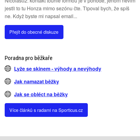
Nicolas02: kontakt touhle formou je v pohodě, jenom nevím
jestli to tu Honza mimo sezónu čte. Tipoval bych, že spíš
ne. Když byste mi napsal email...
Přejít do obecné diskuze
Poradna pro běžkaře
Lyže se skinem - výhody a nevýhody
Jak namazat běžky
Jak se obléct na běžky
Více článků s radami na Sporticus.cz