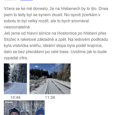
Včera se ke mě doneslo, že na hřebenech by to šlo. Dnes
jsem to tedy byl se synem zkusit. No oproti jizerkám v
sobotu to byl velký rozdíl, ale to bych srovnával
nesrovnatelné.
Jeli jsme od hlavní silnice na Hostomice po hřebeni přes
Stožec k raketové základně a zpět. Na ledovém podkladu
byla vrstvička sněhu, ideální stopa byla podél krajnice,
dalo se bez přenášení po celé trase. Uvidíme jak to bude
vypadat zítra.
10:46
11:26