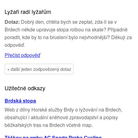
Lyžaři radí lyžařům
Dotaz:
Dobrý den, chtěla bych se zeptat, zda-li se v
Brdech někde upravuje stopa rolbou na skate? Případně
poradit, kde by to na bruslení bylo nejvhodnější? Děkuji za
odpověď.
Přečíst odpověď
+ další jeden zodpovězený dotaz
Užitečné odkazy
Brdská stopa
Web z dílny Horské služby Brdy o lyžování na Brdech,
obsahující i aktuální sněhové zpravodajství a popisy
běžkařských tras na Brdech včetně map.
Těškov na webu AC Sparta Praha Cycling