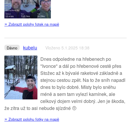
»
Zobrazit polohy fotek na mapě
kubelu
Vloženo 5.1.2025 18:38
Dávno
Dnes odpoledne na hřebenech po
"Ivonce" a dál po hřebenové cestě přes
Stožec až k bývalé raketové základně a
stejnou cestou zpět. Na to že sníh napadl
dnes to bylo dobré. Místy bylo sněhu
méně a sem tam vylezl kamínek, ale
celkový dojem velmi dobrý. Jen je škoda,
že zítra už to asi nebude sjízdné 🤨
»
Zobrazit polohu fotky na mapě