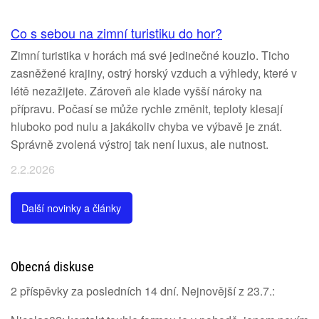
Co s sebou na zimní turistiku do hor?
Zimní turistika v horách má své jedinečné kouzlo. Ticho
zasněžené krajiny, ostrý horský vzduch a výhledy, které v
létě nezažijete. Zároveň ale klade vyšší nároky na
přípravu. Počasí se může rychle změnit, teploty klesají
hluboko pod nulu a jakákoliv chyba ve výbavě je znát.
Správně zvolená výstroj tak není luxus, ale nutnost.
2.2.2026
Další novinky a články
Obecná diskuse
2 příspěvky za posledních 14 dní. Nejnovější z 23.7.: