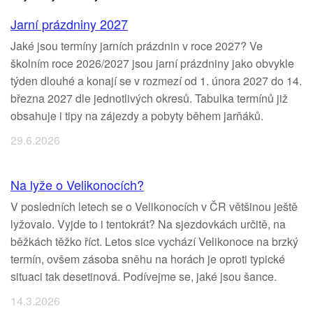
Jarní prázdniny 2027
Jaké jsou termíny jarních prázdnin v roce 2027? Ve
školním roce 2026/2027 jsou jarní prázdniny jako obvykle
týden dlouhé a konají se v rozmezí od 1. února 2027 do 14.
března 2027 dle jednotlivých okresů. Tabulka termínů již
obsahuje i tipy na zájezdy a pobyty během jarňáků.
29.6.2026
Na lyže o Velikonocích?
V posledních letech se o Velikonocích v ČR většinou ještě
lyžovalo. Vyjde to i tentokrát? Na sjezdovkách určitě, na
běžkách těžko říct. Letos sice vychází Velikonoce na brzký
termín, ovšem zásoba sněhu na horách je oproti typické
situaci tak desetinová. Podívejme se, jaké jsou šance.
14.3.2026