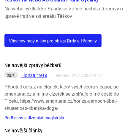
Na webu cyklistické Sparty se v zimě nacházejí zprávy o
úpravě tratí ve ski areálu Těškov
Všechny rady a tipy pro oblast Brdy a Hřebeny
Nejnovější zprávy běžkařů
Honza 1949
Vloženo 24.7.2026 11:15
23.7.
Připojuji odkaz na článek, který vyšel včera v časopise
emontana.cz,a mimo Jizerek se zmiňuje o mé cestě do
Tibetu. https://www.emontana.cz/honza-cernoch-tibet-
zkusenosti-tibetska-doga/
Bedřichov a Jizerská magistrála
Nejnovější články