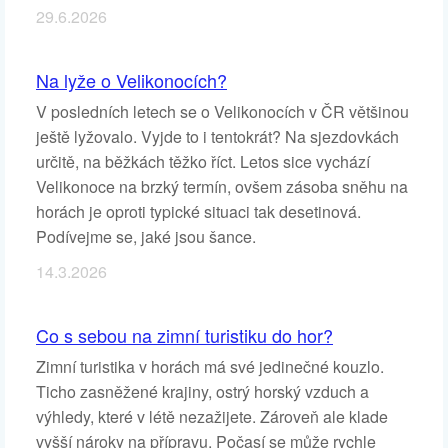
29.6.2026
Na lyže o Velikonocích?
V posledních letech se o Velikonocích v ČR většinou
ještě lyžovalo. Vyjde to i tentokrát? Na sjezdovkách
určitě, na běžkách těžko říct. Letos sice vychází
Velikonoce na brzký termín, ovšem zásoba sněhu na
horách je oproti typické situaci tak desetinová.
Podívejme se, jaké jsou šance.
14.3.2026
Co s sebou na zimní turistiku do hor?
Zimní turistika v horách má své jedinečné kouzlo.
Ticho zasněžené krajiny, ostrý horský vzduch a
výhledy, které v létě nezažijete. Zároveň ale klade
vyšší nároky na přípravu. Počasí se může rychle