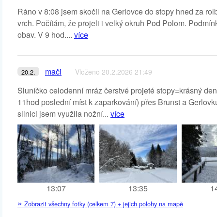
Ráno v 8:08 jsem skočil na Gerlovce do stopy hned za rol
vrch. Počítám, že projeli i velký okruh Pod Polom. Podmínk
obav. V 9 hod....
více
mači
Vloženo 20.2.2026 21:49
20.2.
Sluníčko celodenní mráz čerstvé projeté stopy=krásný den
11hod poslední míst k zaparkování) přes Brunst a Gerlovk
silnici jsem využila nožní...
více
13:07
13:35
1
»
Zobrazit všechny fotky (celkem 7) + jejich polohy na mapě