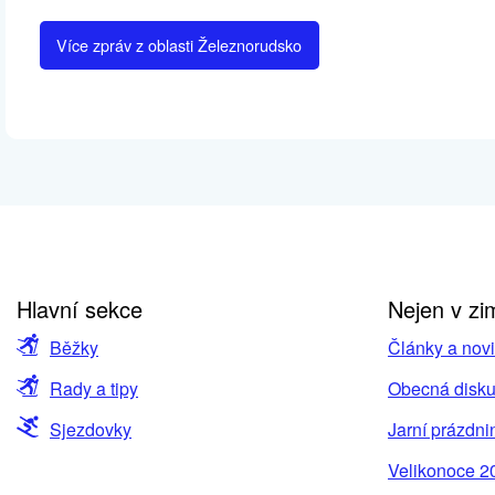
Více zpráv z oblasti Železnorudsko
Hlavní sekce
Nejen v zi
Běžky
Články a nov
Rady a tipy
Obecná disku
Sjezdovky
Jarní prázdni
Velikonoce 2