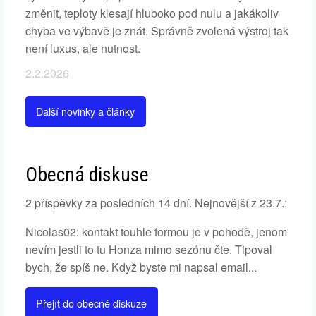
změnit, teploty klesají hluboko pod nulu a jakákoliv
chyba ve výbavě je znát. Správně zvolená výstroj tak
není luxus, ale nutnost.
2.2.2026
Další novinky a články
Obecná diskuse
2 příspěvky za posledních 14 dní. Nejnovější z 23.7.:
Nicolas02: kontakt touhle formou je v pohodě, jenom
nevím jestli to tu Honza mimo sezónu čte. Tipoval
bych, že spíš ne. Když byste mi napsal email...
Přejít do obecné diskuze