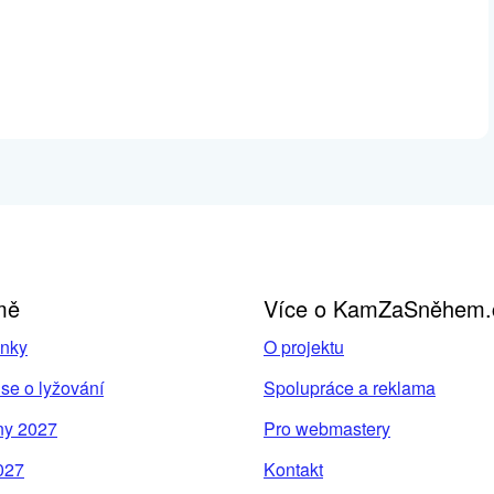
mě
Více o KamZaSněhem.
inky
O projektu
se o lyžování
Spolupráce a reklama
ny 2027
Pro webmastery
027
Kontakt