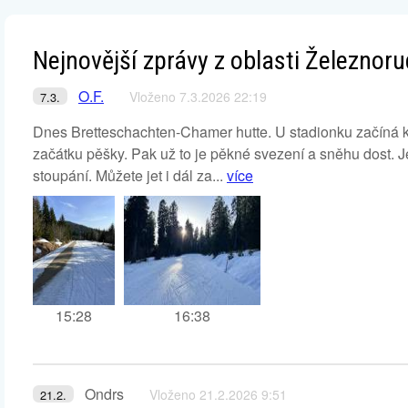
Nejnovější zprávy z oblasti Železnor
O.F.
Vloženo 7.3.2026 22:19
7.3.
Dnes Bretteschachten-Chamer hutte. U stadionku začíná k
začátku pěšky. Pak už to je pěkné svezení a sněhu dost. Je
stoupání. Můžete jet i dál za...
více
15:28
16:38
Ondrs
Vloženo 21.2.2026 9:51
21.2.