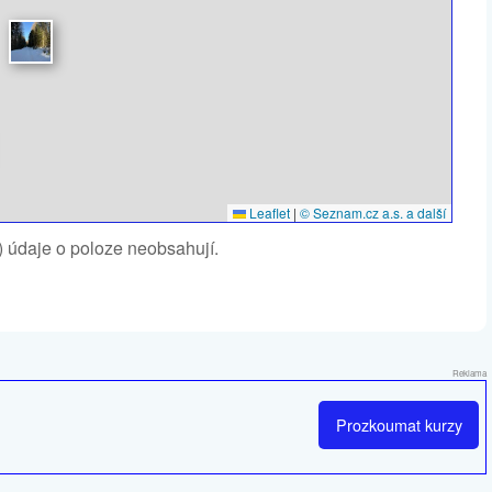
Leaflet
|
© Seznam.cz a.s. a další
1) údaje o poloze neobsahují.
Reklama
Prozkoumat
kurzy