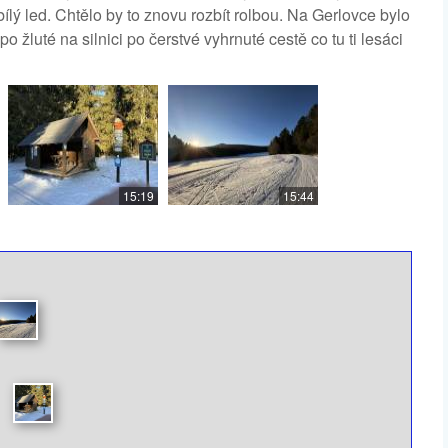
bílý led. Chtělo by to znovu rozbít rolbou. Na Gerlovce bylo
po žluté na silnici po čerstvé vyhrnuté cestě co tu ti lesáci
15:19
15:44