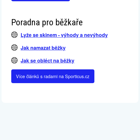
Poradna pro běžkaře
Lyže se skinem - výhody a nevýhody
Jak namazat běžky
Jak se obléct na běžky
Více článků s radami na Sporticus.cz