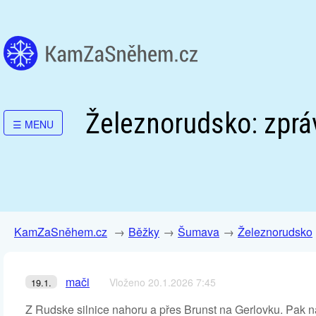
Železnorudsko: zprá
☰
MENU
KamZaSněhem.cz
Běžky
Šumava
Železnorudsko
mači
Vloženo 20.1.2026 7:45
19.1.
Z Rudske silnice nahoru a přes Brunst na Gerlovku. Pak n