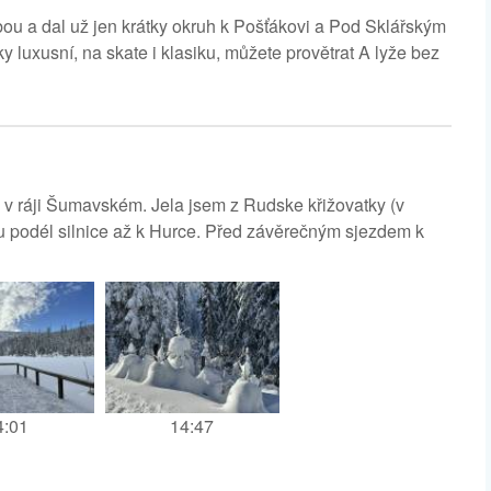
bou a dal už jen krátky okruh k Pošťákovi a Pod Sklářským
y luxusní, na skate i klasiku, můžete provětrat A lyže bez
 v ráji Šumavském. Jela jsem z Rudske křižovatky (v
u podél silnice až k Hurce. Před závěrečným sjezdem k
4:01
14:47