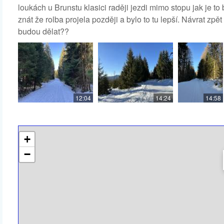
loukách u Brunstu klasici raději jezdi mimo stopu jak je to 
znát že rolba projela později a bylo to tu lepší. Návrat zpět 
budou dělat??
12:04
14:24
14:58
+
−