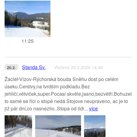
11:25
Standa Sv.
Vloženo 20.2.2026 14:48
20.2.
Žacléř-Vízov-Rýchorská bouda Sněhu dost po celém
úseku.Cerstvy,na tvrdším podkladu.Bez
jehličí,větviček,super.Pocasi skvěle,jasno,bezvětří.Bohuzel
to samé se říci o stopě nedá.Stojove neupraveno, ac je to
již pár dní,co nasnezilo..Stopa od lidi...
více