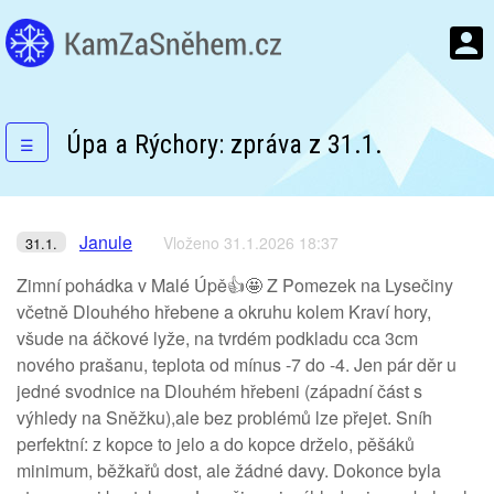
Úpa a Rýchory: zpráva z 31.1.
☰
Janule
Vloženo 31.1.2026 18:37
31.1.
Zimní pohádka v Malé Úpě👍🤩 Z Pomezek na Lysečiny
včetně Dlouhého hřebene a okruhu kolem Kraví hory,
všude na áčkové lyže, na tvrdém podkladu cca 3cm
nového prašanu, teplota od mínus -7 do -4. Jen pár děr u
jedné svodnice na Dlouhém hřebeni (západní část s
výhledy na Sněžku),ale bez problémů lze přejet. Sníh
perfektní: z kopce to jelo a do kopce drželo, pěšáků
minimum, běžkařů dost, ale žádné davy. Dokonce byla