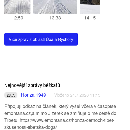
12:50
13:33
14:15
Více zpráv z oblasti Úpa a Rýchory
Nejnovější zprávy běžkařů
Honza 1949
Vloženo 24.7.2026 11:15
23.7.
Připojuji odkaz na článek, který vyšel včera v časopise
emontana.cz,a mimo Jizerek se zmiňuje o mé cestě do
Tibetu. https://www.emontana.cz/honza-cernoch-tibet-
zkusenosti-tibetska-doga/