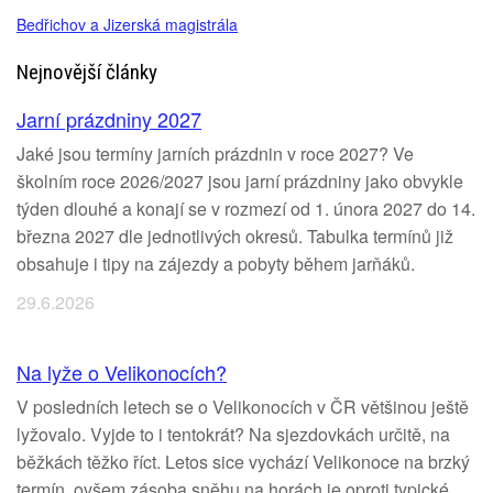
Bedřichov a Jizerská magistrála
Nejnovější články
Jarní prázdniny 2027
Jaké jsou termíny jarních prázdnin v roce 2027? Ve
školním roce 2026/2027 jsou jarní prázdniny jako obvykle
týden dlouhé a konají se v rozmezí od 1. února 2027 do 14.
března 2027 dle jednotlivých okresů. Tabulka termínů již
obsahuje i tipy na zájezdy a pobyty během jarňáků.
29.6.2026
Na lyže o Velikonocích?
V posledních letech se o Velikonocích v ČR většinou ještě
lyžovalo. Vyjde to i tentokrát? Na sjezdovkách určitě, na
běžkách těžko říct. Letos sice vychází Velikonoce na brzký
termín, ovšem zásoba sněhu na horách je oproti typické