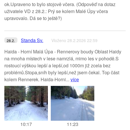
ok.Upraveno to bylo stojově včera. (Odpověď na dotaz
uživatele VD z 28.2.: Prý se kolem Malé Úpy včera
upravovalo. Dá se to ještě?)
Standa Sv.
Vloženo 28.2.2026 22:59
28.2.
Haida - Horní Malá Úpa - Rennerovy boudy Oblast Haidy
na mnoha místech v lese namrzlá, mimo les v pohodě.S
rostoucí výškou lepší a lepší,od 1000m již zcela bez
problémů.Stopa,sníh byly lepší,než jsem čekal. Top část
kolem Rennerek. Haida-Horni...
více
10:17
11:23