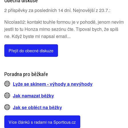
Obecná diskuse
2 příspěvky za posledních 14 dní. Nejnovější z 23.7.:
Nicolas02: kontakt touhle formou je v pohodě, jenom nevím
jestli to tu Honza mimo sezónu čte. Tipoval bych, že spíš
ne. Když byste mi napsal email...
Přejít do obecné diskuze
Poradna pro běžkaře
Lyže se skinem - výhody a nevýhody
Jak namazat běžky
Jak se obléct na běžky
Více článků s radami na Sporticus.cz