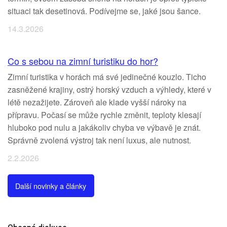
situaci tak desetinová. Podívejme se, jaké jsou šance.
14.3.2026
Co s sebou na zimní turistiku do hor?
Zimní turistika v horách má své jedinečné kouzlo. Ticho
zasněžené krajiny, ostrý horský vzduch a výhledy, které v
létě nezažijete. Zároveň ale klade vyšší nároky na
přípravu. Počasí se může rychle změnit, teploty klesají
hluboko pod nulu a jakákoliv chyba ve výbavě je znát.
Správně zvolená výstroj tak není luxus, ale nutnost.
2.2.2026
Další novinky a články