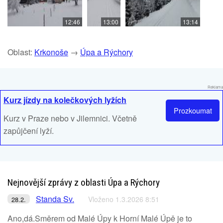
12:46
13:00
13:14
Oblast:
Krkonoše
→
Úpa a Rýchory
Reklama
Kurz jízdy na kolečkových lyžích
Prozkoumat
Kurz v Praze nebo v Jilemnici. Včetně
zapůjčení lyží.
Nejnovější zprávy z oblasti Úpa a Rýchory
Standa Sv.
Vloženo 1.3.2026 8:51
28.2.
Ano,dá.Směrem od Malé Úpy k Horní Malé Úpě je to