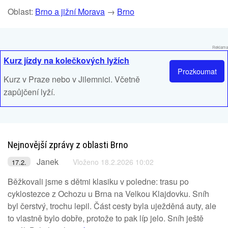
Oblast:
Brno a jižní Morava
→
Brno
Reklama
Kurz jízdy na kolečkových lyžích
Prozkoumat
Kurz v Praze nebo v Jilemnici. Včetně
zapůjčení lyží.
Nejnovější zprávy z oblasti Brno
Janek
Vloženo 18.2.2026 10:02
17.2.
Běžkovali jsme s dětmi klasiku v poledne: trasu po
cyklostezce z Ochozu u Brna na Velkou Klajdovku. Sníh
byl čerstvý, trochu lepil. Část cesty byla uježděná auty, ale
to vlastně bylo dobře, protože to pak líp jelo. Sníh ještě