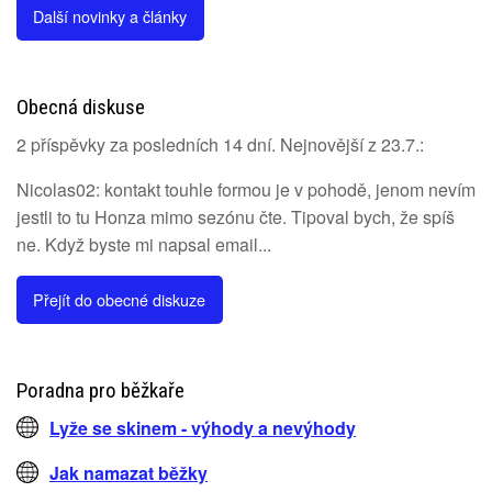
Další novinky a články
Obecná diskuse
2 příspěvky za posledních 14 dní. Nejnovější z 23.7.:
Nicolas02: kontakt touhle formou je v pohodě, jenom nevím
jestli to tu Honza mimo sezónu čte. Tipoval bych, že spíš
ne. Když byste mi napsal email...
Přejít do obecné diskuze
Poradna pro běžkaře
Lyže se skinem - výhody a nevýhody
Jak namazat běžky