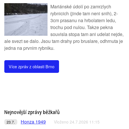
Mariánské údolí po zamrzlych
rybnicich (jinde tam neni snih), 2-
3cm prasanu na hrbolatem ledu,
trochu pod nulou. Takze pekna
souvisla stopa tam ani udelat nejde,
ale svezt se dalo. Jsou tam drahy pro bruslare, odhrnuta je
jedna na prvnim rybniku.
Více zpráv z oblasti Brno
Nejnovější zprávy běžkařů
Honza 1949
Vloženo 24.7.2026 11:15
23.7.