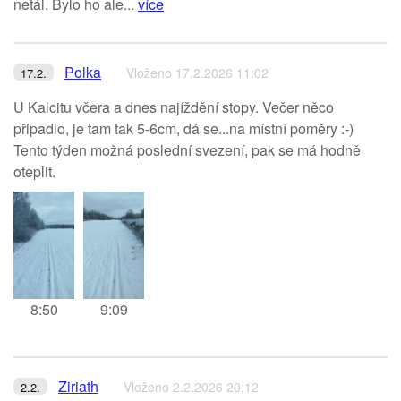
netál. Bylo ho ale...
více
Polka
Vloženo 17.2.2026 11:02
17.2.
U Kalcitu včera a dnes najíždění stopy. Večer něco
připadlo, je tam tak 5-6cm, dá se...na místní poměry :-)
Tento týden možná poslední svezení, pak se má hodně
oteplit.
8:50
9:09
Ziriath
Vloženo 2.2.2026 20:12
2.2.