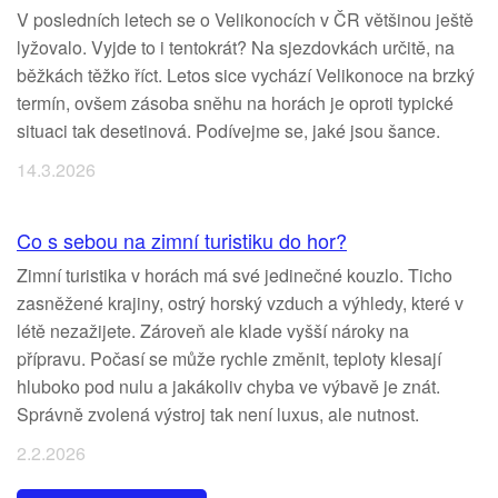
V posledních letech se o Velikonocích v ČR většinou ještě
lyžovalo. Vyjde to i tentokrát? Na sjezdovkách určitě, na
běžkách těžko říct. Letos sice vychází Velikonoce na brzký
termín, ovšem zásoba sněhu na horách je oproti typické
situaci tak desetinová. Podívejme se, jaké jsou šance.
14.3.2026
Co s sebou na zimní turistiku do hor?
Zimní turistika v horách má své jedinečné kouzlo. Ticho
zasněžené krajiny, ostrý horský vzduch a výhledy, které v
létě nezažijete. Zároveň ale klade vyšší nároky na
přípravu. Počasí se může rychle změnit, teploty klesají
hluboko pod nulu a jakákoliv chyba ve výbavě je znát.
Správně zvolená výstroj tak není luxus, ale nutnost.
2.2.2026