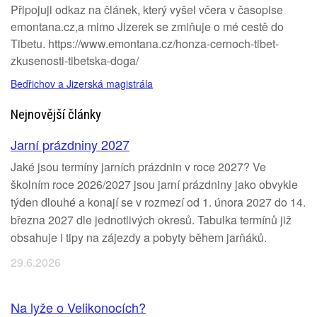
Připojuji odkaz na článek, který vyšel včera v časopise
emontana.cz,a mimo Jizerek se zmiňuje o mé cestě do
Tibetu. https://www.emontana.cz/honza-cernoch-tibet-
zkusenosti-tibetska-doga/
Bedřichov a Jizerská magistrála
Nejnovější články
Jarní prázdniny 2027
Jaké jsou termíny jarních prázdnin v roce 2027? Ve
školním roce 2026/2027 jsou jarní prázdniny jako obvykle
týden dlouhé a konají se v rozmezí od 1. února 2027 do 14.
března 2027 dle jednotlivých okresů. Tabulka termínů již
obsahuje i tipy na zájezdy a pobyty během jarňáků.
29.6.2026
Na lyže o Velikonocích?