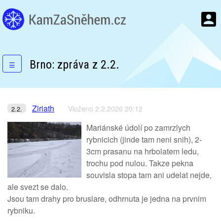
Brno: zpráva z 2.2.
☰
Ziriath
Vloženo 2.2.2026 20:12
2.2.
Mariánské údolí po zamrzlych
rybnicich (jinde tam neni snih), 2-
3cm prasanu na hrbolatem ledu,
trochu pod nulou. Takze pekna
souvisla stopa tam ani udelat nejde,
ale svezt se dalo.
Jsou tam drahy pro bruslare, odhrnuta je jedna na prvnim
rybniku.