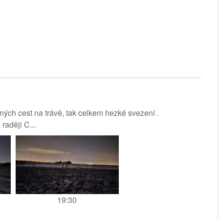
ých cest na trávě, tak celkem hezké svezení .
raději C...
19:30