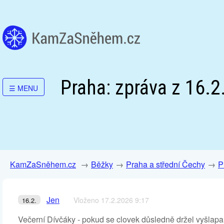
Praha: zpráva z 16.2
☰
MENU
KamZaSněhem.cz
Běžky
Praha a střední Čechy
P
Jen
Vloženo 17.2.2026 9:17
16.2.
Večerní Dívčáky - pokud se clovek důsledně držel vyšlapan