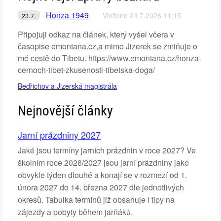
Honza 1949
Vloženo 24.7.2026 11:15
23.7.
Připojuji odkaz na článek, který vyšel včera v
časopise emontana.cz,a mimo Jizerek se zmiňuje o
mé cestě do Tibetu. https://www.emontana.cz/honza-
cernoch-tibet-zkusenosti-tibetska-doga/
Bedřichov a Jizerská magistrála
Nejnovější články
Jarní prázdniny 2027
Jaké jsou termíny jarních prázdnin v roce 2027? Ve
školním roce 2026/2027 jsou jarní prázdniny jako
obvykle týden dlouhé a konají se v rozmezí od 1.
února 2027 do 14. března 2027 dle jednotlivých
okresů. Tabulka termínů již obsahuje i tipy na
zájezdy a pobyty během jarňáků.