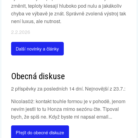
změnit, teploty klesají hluboko pod nulu a jakákoliv
chyba ve výbavě je znát. Správně zvolená výstroj tak
není luxus, ale nutnost.
2.2.2026
Další novinky a články
Obecná diskuse
2 příspěvky za posledních 14 dní. Nejnovější z 23.7.:
Nicolas02: kontakt touhle formou je v pohodě, jenom
nevím jestli to tu Honza mimo sezónu čte. Tipoval
bych, že spíš ne. Když byste mi napsal email...
Přejít do obecné diskuze