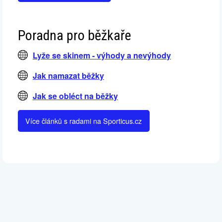
Poradna pro běžkaře
Lyže se skinem - výhody a nevýhody
Jak namazat běžky
Jak se obléct na běžky
Více článků s radami na Sporticus.cz