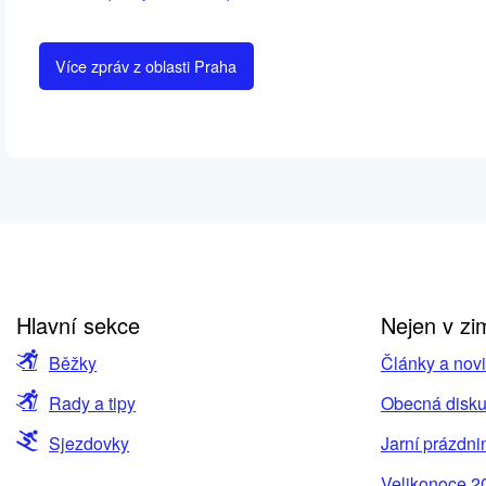
Více zpráv z oblasti Praha
Hlavní sekce
Nejen v zi
Běžky
Články a nov
Rady a tipy
Obecná disku
Sjezdovky
Jarní prázdni
Velikonoce 2