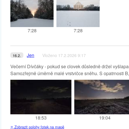
7:28
7:28
Jen
Vloženo 17.2.2026 9:17
16.2.
Večerní Dívčáky - pokud se clovek důsledně držel vyšlapan
Samozřejmě úměrně malé vrstvičce sněhu. S opatrnosti B, 
18:53
19:04
»
Zobrazit polohy fotek na mapě