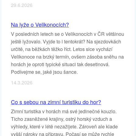
29.6.2026
Na lyže o Velikonocích?
V posledních letech se o Velikonocích v ČR většinou
ještě lyžovalo. Vyjde to i tentokrát? Na sjezdovkách
určitě, na běžkách těžko říct. Letos sice vychází
Velikonoce na brzký termín, ovšem zásoba sněhu na
horách je oproti typické situaci tak desetinová.
Podívejme se, jaké jsou šance.
14.3.2026
Co s sebou na zimní turistiku do hor?
Zimní turistika v horách má své jedinečné kouzlo.
Ticho zasněžené krajiny, ostrý horský vzduch a
výhledy, které v létě nezažijete. Zároveň ale klade
vyšší nároky na přípravu. Počasí se může rychle