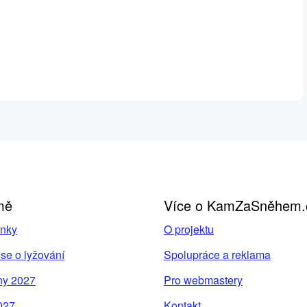
mě
Více o KamZaSněhem.
inky
O projektu
se o lyžování
Spolupráce a reklama
ny 2027
Pro webmastery
027
Kontakt