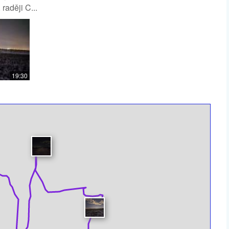
raději C...
19:30