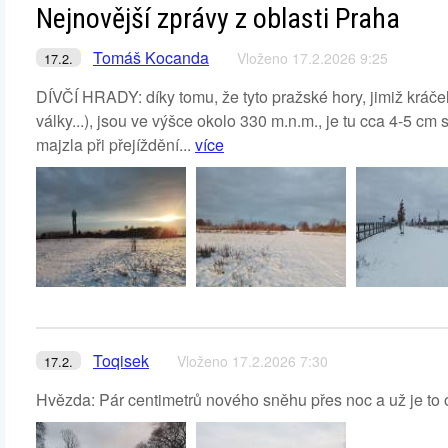
Nejnovější zprávy z oblasti Praha
Tomáš Kocanda
Vloženo 17.2.2026 9:25
17.2.
DÍVČÍ HRADY: díky tomu, že tyto pražské hory, jimiž kráče
války...), jsou ve výšce okolo 330 m.n.m., je tu cca 4-5 cm
majzla při přejíždění...
více
Toqisek
Vloženo 17.2.2026 7:30
17.2.
Hvězda: Pár centimetrů nového sněhu přes noc a už je to 