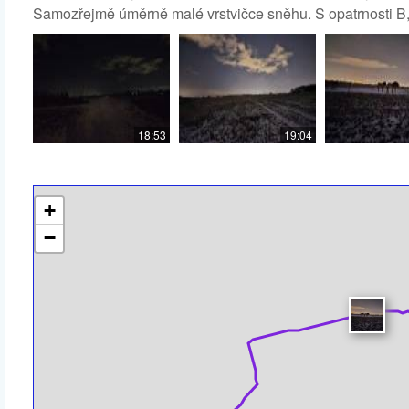
Samozřejmě úměrně malé vrstvičce sněhu. S opatrnosti B, 
18:53
19:04
+
−