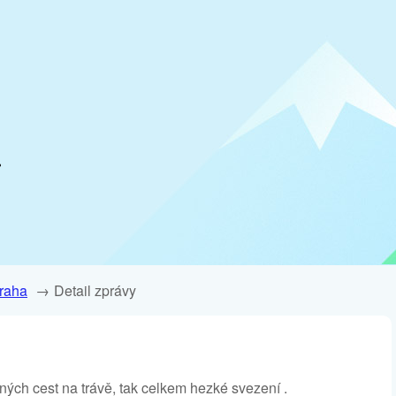
.
raha
Detail zprávy
ých cest na trávě, tak celkem hezké svezení .