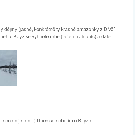
ly dějiny (jasně, konkrétně ty krásné amazonky z Dívčí
 sněhu. Když se vyhnete orbě (je jen u Jinonic) a dáte
o něčem jiném :-) Dnes se nebojím o B lyže.