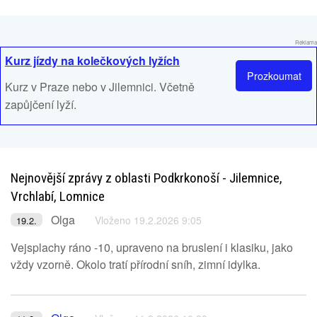
Reklama
Kurz jízdy na kolečkových lyžích
Prozkoumat
Kurz v Praze nebo v Jilemnici. Včetně
zapůjčení lyží.
Nejnovější zprávy z oblasti Podkrkonoší - Jilemnice,
Vrchlabí, Lomnice
Olga
Vloženo 19.2.2026 9:05
19.2.
Vejsplachy ráno -10, upraveno na bruslení i klasiku, jako
vždy vzorně. Okolo tratí přírodní sníh, zimní idylka.