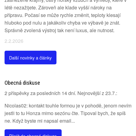
létě nezažijete. Zároveň ale klade vyšší nároky na
přípravu. Počasí se může rychle změnit, teploty klesají
hluboko pod nulu a jakákoliv chyba ve výbavě je znát.
Správně zvolená výstroj tak není luxus, ale nutnost.
2.2.2026
Další novinky a články
Obecná diskuse
2 příspěvky za posledních 14 dní. Nejnovější z 23.7.:
Nicolas02: kontakt touhle formou je v pohodě, jenom nevím
jestli to tu Honza mimo sezónu čte. Tipoval bych, že spíš
ne. Když byste mi napsal email...
Přejít do obecné diskuze