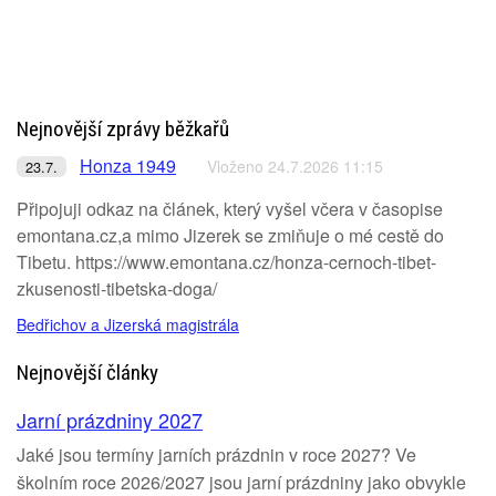
Nejnovější zprávy běžkařů
Honza 1949
Vloženo 24.7.2026 11:15
23.7.
Připojuji odkaz na článek, který vyšel včera v časopise
emontana.cz,a mimo Jizerek se zmiňuje o mé cestě do
Tibetu. https://www.emontana.cz/honza-cernoch-tibet-
zkusenosti-tibetska-doga/
Bedřichov a Jizerská magistrála
Nejnovější články
Jarní prázdniny 2027
Jaké jsou termíny jarních prázdnin v roce 2027? Ve
školním roce 2026/2027 jsou jarní prázdniny jako obvykle