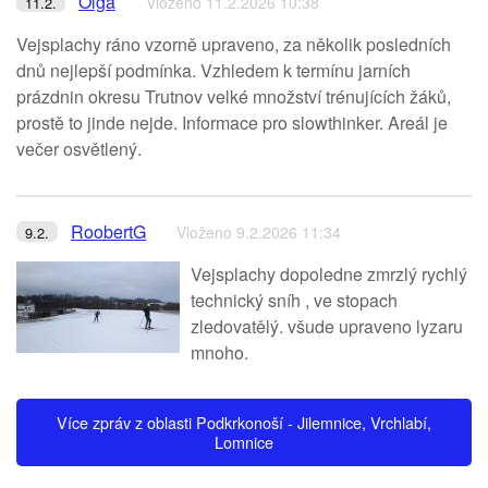
Olga
Vloženo 11.2.2026 10:38
11.2.
Vejsplachy ráno vzorně upraveno, za několik posledních
dnů nejlepší podmínka. Vzhledem k termínu jarních
prázdnin okresu Trutnov velké množství trénujících žáků,
prostě to jinde nejde. Informace pro slowthinker. Areál je
večer osvětlený.
RoobertG
Vloženo 9.2.2026 11:34
9.2.
Vejsplachy dopoledne zmrzlý rychlý
technický sníh , ve stopach
zledovatělý. všude upraveno lyzaru
mnoho.
Více zpráv z oblasti Podkrkonoší - Jilemnice, Vrchlabí,
Lomnice