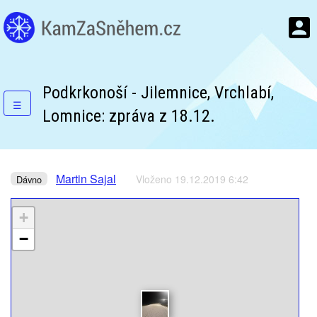
Podkrkonoší - Jilemnice, Vrchlabí,
☰
Lomnice: zpráva z 18.12.
Martin Sajal
Vloženo 19.12.2019 6:42
Dávno
+
−