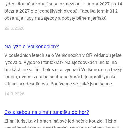
týden dlouhé a konají se v rozmezí od 1. února 2027 do 14.
března 2027 dle jednotlivých okresů. Tabulka termínů již
obsahuje i tipy na zájezdy a pobyty během jarňáků.
29.6.2026
Na lyže o Velikonocích?
V posledních letech se o Velikonocích v ČR většinou ještě
lyžovalo. Vyjde to i tentokrát? Na sjezdovkách určitě, na
běžkách těžko říct. Letos sice vychází Velikonoce na brzký
termín, ovšem zásoba sněhu na horách je oproti typické
situaci tak desetinová. Podívejme se, jaké jsou šance.
14.3.2026
Co s sebou na zimní turistiku do hor?
Zimní turistika v horách má své jedinečné kouzlo. Ticho
zasněžené krajiny, ostrý horský vzduch a výhledy, které v