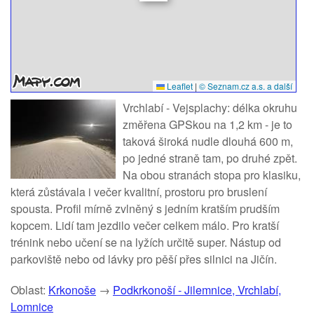
Leaflet
|
© Seznam.cz a.s. a další
Vrchlabí - Vejsplachy: délka okruhu
změřena GPSkou na 1,2 km - je to
taková široká nudle dlouhá 600 m,
po jedné straně tam, po druhé zpět.
Na obou stranách stopa pro klasiku,
která zůstávala i večer kvalitní, prostoru pro bruslení
spousta. Profil mírně zvlněný s jedním kratším prudším
kopcem. Lidí tam jezdilo večer celkem málo. Pro kratší
trénink nebo učení se na lyžích určitě super. Nástup od
parkoviště nebo od lávky pro pěší přes silnici na Jičín.
Oblast:
Krkonoše
→
Podkrkonoší - Jilemnice, Vrchlabí,
Lomnice