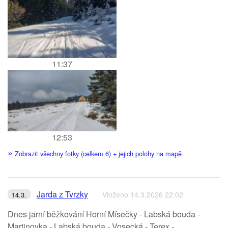
11:37
12:53
»
Zobrazit všechny fotky (celkem 6) + jejich polohy na mapě
Jarda z Tvrzky
Vloženo 14.3.2026 22:02
14.3.
Dnes jarní běžkování Horní Mísečky - Labská bouda -
Martinovka - Labská bouda - Vosecká - Terex -