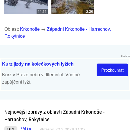
11:11
12:26
Oblast:
Krkonoše
→
Západní Krkonoše - Harrachov,
Rokytnice
Reklama
Kurz jízdy na kolečkových lyžích
Prozkoumat
Kurz v Praze nebo v Jilemnici. Včetně
zapůjčení lyží.
Nejnovější zprávy z oblasti Západní Krkonoše -
Harrachov, Rokytnice
Váša
Vloženo 22.3.2026 11:07
18.3.