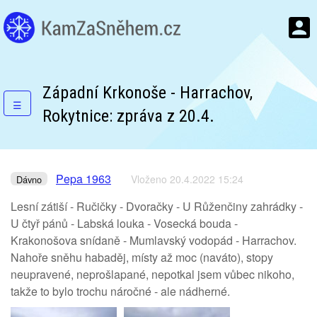
Západní Krkonoše - Harrachov,
☰
Rokytnice: zpráva z 20.4.
Pepa 1963
Vloženo 20.4.2022 15:24
Dávno
Lesní zátiší - Ručičky - Dvoračky - U Růženčiny zahrádky -
U čtyř pánů - Labská louka - Vosecká bouda -
Krakonošova snídaně - Mumlavský vodopád - Harrachov.
Nahoře sněhu habaděj, místy až moc (naváto), stopy
neupravené, neprošlapané, nepotkal jsem vůbec nikoho,
takže to bylo trochu náročné - ale nádherné.