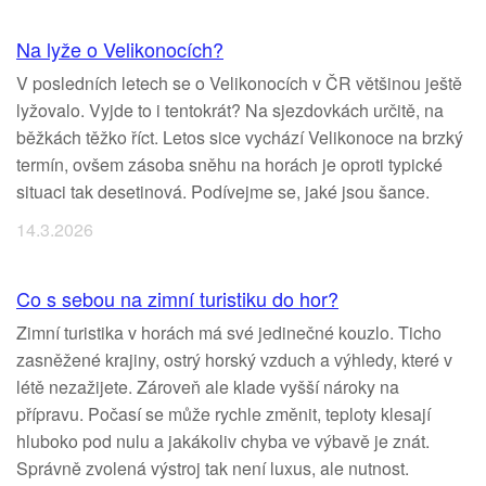
Na lyže o Velikonocích?
V posledních letech se o Velikonocích v ČR většinou ještě
lyžovalo. Vyjde to i tentokrát? Na sjezdovkách určitě, na
běžkách těžko říct. Letos sice vychází Velikonoce na brzký
termín, ovšem zásoba sněhu na horách je oproti typické
situaci tak desetinová. Podívejme se, jaké jsou šance.
14.3.2026
Co s sebou na zimní turistiku do hor?
Zimní turistika v horách má své jedinečné kouzlo. Ticho
zasněžené krajiny, ostrý horský vzduch a výhledy, které v
létě nezažijete. Zároveň ale klade vyšší nároky na
přípravu. Počasí se může rychle změnit, teploty klesají
hluboko pod nulu a jakákoliv chyba ve výbavě je znát.
Správně zvolená výstroj tak není luxus, ale nutnost.