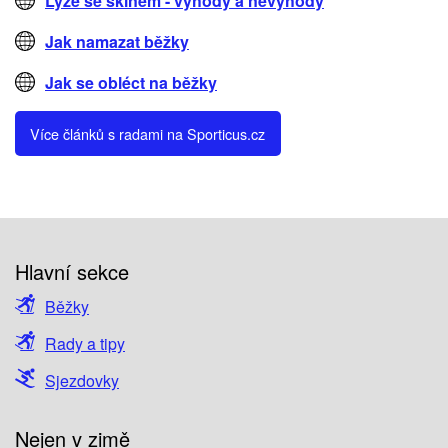
Lyže se skinem - výhody a nevýhody
Jak namazat běžky
Jak se obléct na běžky
Více článků s radami na Sporticus.cz
Hlavní sekce
Běžky
Rady a tipy
Sjezdovky
Nejen v zimě