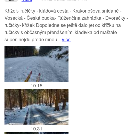
Křížek- ručičky - kládová cesta - Krakonošova snídaně -
Vosecká - Česká budka- Růženčina zahrádka - Dvoračky -
ručičky- křížek Dopoledne se ještě dalo jet od křížku na
ručičky s občasným přenášením, kladívka od maštale
super, nejdu přede mnou...
více
10:15
10:31