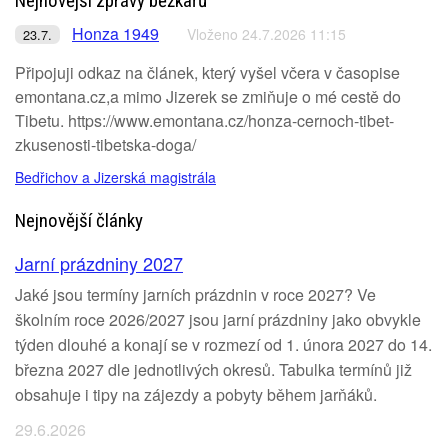
Nejnovější zprávy běžkařů
Honza 1949
Vloženo 24.7.2026 11:15
23.7.
Připojuji odkaz na článek, který vyšel včera v časopise
emontana.cz,a mimo Jizerek se zmiňuje o mé cestě do
Tibetu. https://www.emontana.cz/honza-cernoch-tibet-
zkusenosti-tibetska-doga/
Bedřichov a Jizerská magistrála
Nejnovější články
Jarní prázdniny 2027
Jaké jsou termíny jarních prázdnin v roce 2027? Ve
školním roce 2026/2027 jsou jarní prázdniny jako obvykle
týden dlouhé a konají se v rozmezí od 1. února 2027 do 14.
března 2027 dle jednotlivých okresů. Tabulka termínů již
obsahuje i tipy na zájezdy a pobyty během jarňáků.
29.6.2026