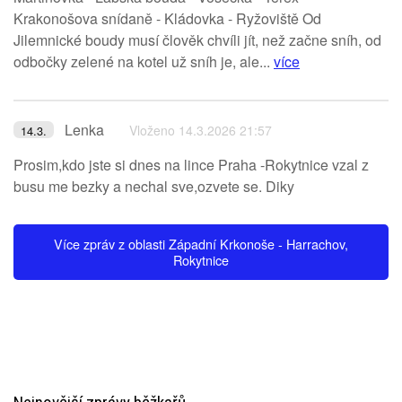
Krakonošova snídaně - Kládovka - Ryžoviště Od
Jilemnické boudy musí člověk chvíli jít, než začne sníh, od
odbočky zelené na kotel už sníh je, ale...
více
Lenka
Vloženo 14.3.2026 21:57
14.3.
Prosim,kdo jste si dnes na lince Praha -Rokytnice vzal z
busu me bezky a nechal sve,ozvete se. Diky
Více zpráv z oblasti Západní Krkonoše - Harrachov,
Rokytnice