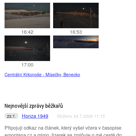
16:42
16:53
17:00
Centrální Krkonoše - Mísečky, Benecko
Nejnovější zprávy běžkařů
Honza 1949
Vloženo 24.7.2026 11:15
23.7.
Připojuji odkaz na článek, který vyšel včera v časopise
emontana.cz,a mimo Jizerek se zmiňuje o mé cestě do