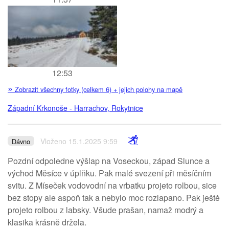
12:53
»
Zobrazit všechny fotky (celkem 6) + jejich polohy na mapě
Západní Krkonoše - Harrachov, Rokytnice
Vloženo 15.1.2025 9:59
Dávno
Pozdní odpoledne výšlap na Voseckou, západ Slunce a
východ Měsíce v úplňku. Pak malé svezení při měsíčním
svitu. Z Míseček vodovodní na vrbatku projeto rolbou, sice
bez stopy ale aspoň tak a nebylo moc rozlapano. Pak ještě
projeto rolbou z labsky. Všude prašan, namaž modrý a
klasika krásně držela.