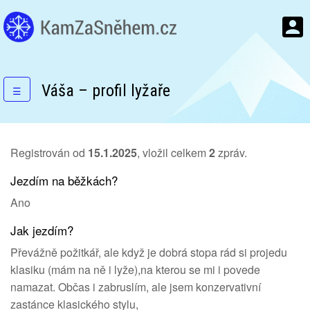
Váša – profil lyžaře
☰
Registrován od
15.1.2025
, vložil celkem
2
zpráv.
Jezdím na běžkách?
Ano
Jak jezdím?
Převážně požitkář, ale když je dobrá stopa rád si projedu
klasiku (mám na ně i lyže),na kterou se mi i povede
namazat. Občas i zabruslím, ale jsem konzervativní
zastánce klasického stylu,