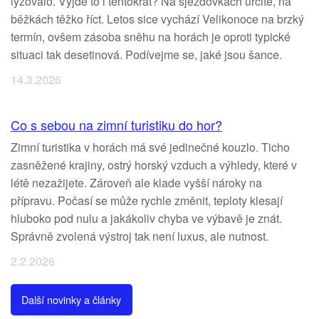
lyžovalo. Vyjde to i tentokrát? Na sjezdovkách určitě, na
běžkách těžko říct. Letos sice vychází Velikonoce na brzký
termín, ovšem zásoba sněhu na horách je oproti typické
situaci tak desetinová. Podívejme se, jaké jsou šance.
14.3.2026
Co s sebou na zimní turistiku do hor?
Zimní turistika v horách má své jedinečné kouzlo. Ticho
zasněžené krajiny, ostrý horský vzduch a výhledy, které v
létě nezažijete. Zároveň ale klade vyšší nároky na
přípravu. Počasí se může rychle změnit, teploty klesají
hluboko pod nulu a jakákoliv chyba ve výbavě je znát.
Správně zvolená výstroj tak není luxus, ale nutnost.
2.2.2026
Další novinky a články