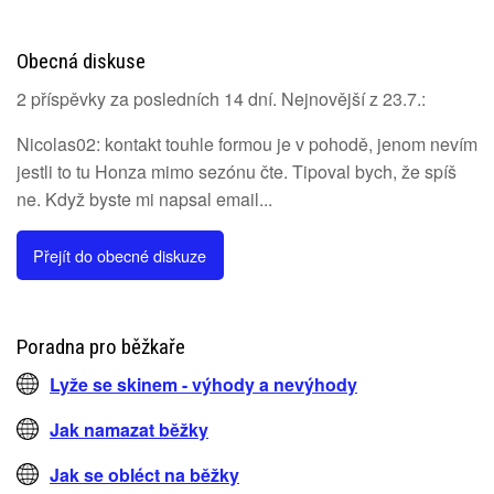
Obecná diskuse
2 příspěvky za posledních 14 dní. Nejnovější z 23.7.:
Nicolas02: kontakt touhle formou je v pohodě, jenom nevím
jestli to tu Honza mimo sezónu čte. Tipoval bych, že spíš
ne. Když byste mi napsal email...
Přejít do obecné diskuze
Poradna pro běžkaře
Lyže se skinem - výhody a nevýhody
Jak namazat běžky
Jak se obléct na běžky