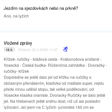
Jezdím na sjezdovkách nebo na prkně?
Ano, na lyžích
Vložené zprávy
Vloženo 22.3.2026 11:07
18.3.
Křížek- ručičky - kládová cesta - Krakonošova snídaně -
Vosecká - Česká budka- Růženčina zahrádka - Dvoračky -
ručičky- křížek
Dopoledne se ještě dalo jet od křížku na ručičky s
občasným přenášením, kladívka od maštale super, nejdu
přede mnou udělal stopu, tak velké poděkování, od
Vosecke klasika oraniste. Dvoracky Ručičky se dalo ještě
jet. Na hřebenech ještě sněhu dost, níž už asi poslední
lyžování. Jel jsem na C lyžích- juniorské 160 cm se