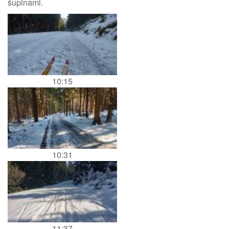
šupinami.
10:15
10:31
11:37