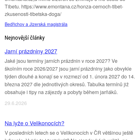
Tibetu. https://www.emontana.cz/honza-cernoch-tibet-
zkusenosti-tibetska-doga/
Bedřichov a Jizerská magistrála
Nejnovější články
Jarní prázdniny 2027
Jaké jsou termíny jarních prázdnin v roce 2027? Ve
školním roce 2026/2027 jsou jarní prázdniny jako obvykle
týden dlouhé a konají se v rozmezí od 1. února 2027 do 14.
března 2027 dle jednotlivých okresů. Tabulka termínů již
obsahuje i tipy na zájezdy a pobyty během jarňáků.
29.6.2026
Na lyže o Velikonocích?
V posledních letech se o Velikonocích v ČR většinou ještě