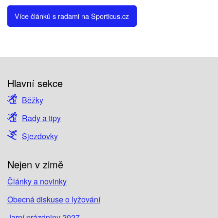
Více článků s radami na Sporticus.cz
Hlavní sekce
Běžky
Rady a tipy
Sjezdovky
Nejen v zimě
Články a novinky
Obecná diskuse o lyžování
Jarní prázdniny 2027