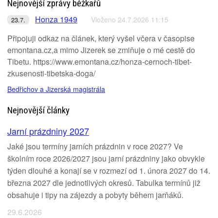
Nejnovější zprávy běžkařů
Honza 1949
Vloženo 24.7.2026 11:15
23.7.
Připojuji odkaz na článek, který vyšel včera v časopise
emontana.cz,a mimo Jizerek se zmiňuje o mé cestě do
Tibetu. https://www.emontana.cz/honza-cernoch-tibet-
zkusenosti-tibetska-doga/
Bedřichov a Jizerská magistrála
Nejnovější články
Jarní prázdniny 2027
Jaké jsou termíny jarních prázdnin v roce 2027? Ve
školním roce 2026/2027 jsou jarní prázdniny jako obvykle
týden dlouhé a konají se v rozmezí od 1. února 2027 do 14.
března 2027 dle jednotlivých okresů. Tabulka termínů již
obsahuje i tipy na zájezdy a pobyty během jarňáků.
29.6.2026