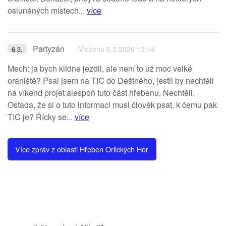
osluněných místech...
více
Partyzán
Vloženo 6.3.2026 13:14
6.3.
Mech: ja bych klidne jezdil, ale není to už moc velké
oraniště? Psal jsem na TIC do Deštného, jestli by nechtěli
na víkend projet alespoň tuto část hřebenu. Nechtěli.
Ostada, že si o tuto informaci musi člověk psat, k čemu pak
TIC je? Řícky se...
více
Více zpráv z oblasti Hřeben Orlických Hor