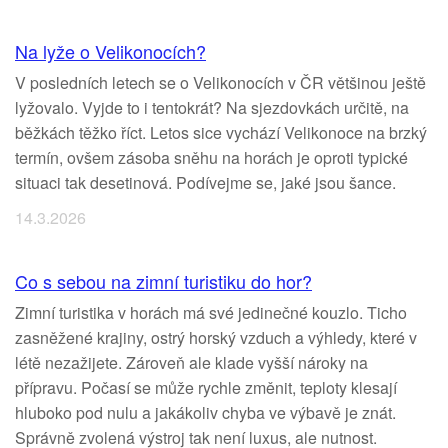
Na lyže o Velikonocích?
V posledních letech se o Velikonocích v ČR většinou ještě
lyžovalo. Vyjde to i tentokrát? Na sjezdovkách určitě, na
běžkách těžko říct. Letos sice vychází Velikonoce na brzký
termín, ovšem zásoba sněhu na horách je oproti typické
situaci tak desetinová. Podívejme se, jaké jsou šance.
14.3.2026
Co s sebou na zimní turistiku do hor?
Zimní turistika v horách má své jedinečné kouzlo. Ticho
zasněžené krajiny, ostrý horský vzduch a výhledy, které v
létě nezažijete. Zároveň ale klade vyšší nároky na
přípravu. Počasí se může rychle změnit, teploty klesají
hluboko pod nulu a jakákoliv chyba ve výbavě je znát.
Správně zvolená výstroj tak není luxus, ale nutnost.