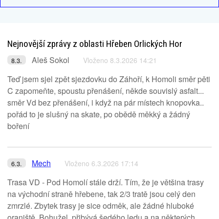
Nejnovější zprávy z oblasti Hřeben Orlických Hor
Aleš Sokol
Vloženo 8.3.2026 14:21
8.3.
Teď jsem sjel zpět sjezdovku do Záhoří, k Homoli směr pěti
C zapomeňte, spoustu přenášení, někde souvislý asfalt...
směr Vd bez přenášení, i když na pár místech knopovka..
pořád to je slušný na skate, po obědě měkký a žádný
boření
Mech
Vloženo 6.3.2026 17:14
6.3.
Trasa VD - Pod Homolí stále drží. Tím, že je většina trasy
na východní straně hřebene, tak 2/3 tratě jsou celý den
zmrzlé. Zbytek trasy je sice odměk, ale žádné hluboké
oraniště. Bohužel, přibývá šedého ledu a na některých