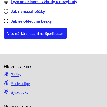
Lyže se skinem - výhody a nevýhody
Jak namazat běžky
Jak se obléct na běžky
Více článků s radami na Sporticus.cz
Hlavní sekce
Běžky
Rady a tipy
Sjezdovky
Nejen v zimě