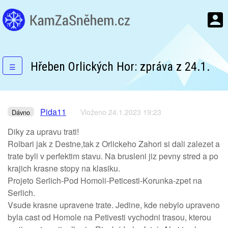
Hřeben Orlických Hor: zpráva z 24.1.
☰
Pida11
Vloženo 24.1.2023 19:23
Dávno
Diky za upravu trati!
Rolbari jak z Destne,tak z Orlickeho Zahori si dali zalezet a
trate byli v perfektim stavu. Na brusleni jiz pevny stred a po
krajich krasne stopy na klasiku.
Projeto Serlich-Pod Homoli-Peticesti-Korunka-zpet na
Serlich.
Vsude krasne upravene trate. Jedine, kde nebylo upraveno
byla cast od Homole na Petivesti vychodni trasou, kterou