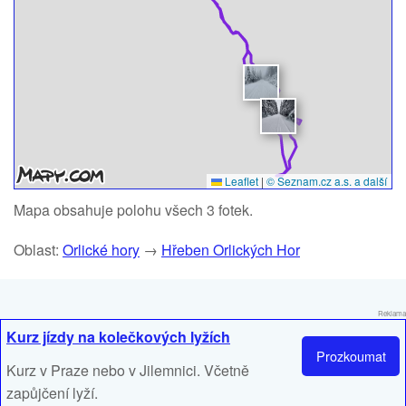
Leaflet
|
© Seznam.cz a.s. a další
Mapa obsahuje polohu všech 3 fotek.
Oblast:
Orlické hory
→
Hřeben Orlických Hor
Reklama
Kurz jízdy na kolečkových lyžích
Prozkoumat
Kurz v Praze nebo v Jilemnici. Včetně
zapůjčení lyží.