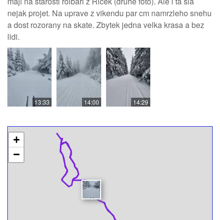
maji na starosti rolbari z Ricek (druhe foto). Ale i ta sla
nejak projet. Na uprave z vikendu par cm namrzleho snehu
a dost rozorany na skate. Zbytek jedna velka krasa a bez
lidi.
13:33
14:00
14:29
+
−