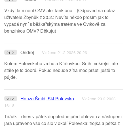
Vzdyt tam neni OMV ale Tank ono... (Odpověď na dotaz
uživatele Zbyněk z 20.2.: Nevíte někdo prosím jak to
vypadá nyní s běžkařskýma tratěma ve Cvikově za
benzínkou OMV? Děkuju)
Ondřej
Vloženo 21.2.2026 20:26
21.2.
Kolem Polevského vrchu a Královkou. Sníh mokřejší, ale
stále je to dobré. Pokud nebude zítra moc pršet, ještě to
půjde.
Honza Šmíd, Ski Polevsko
Vloženo 20.2.2026
20.2.
16:18
Tááák... dnes v pátek dopoledne před oblevou a nástupem
jara upraveno vše co šlo v okolí Polevska: trojka a pětka z