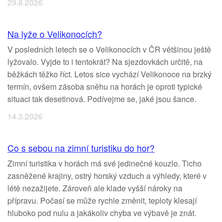
29.6.2026
Na lyže o Velikonocích?
V posledních letech se o Velikonocích v ČR většinou ještě
lyžovalo. Vyjde to i tentokrát? Na sjezdovkách určitě, na
běžkách těžko říct. Letos sice vychází Velikonoce na brzký
termín, ovšem zásoba sněhu na horách je oproti typické
situaci tak desetinová. Podívejme se, jaké jsou šance.
14.3.2026
Co s sebou na zimní turistiku do hor?
Zimní turistika v horách má své jedinečné kouzlo. Ticho
zasněžené krajiny, ostrý horský vzduch a výhledy, které v
létě nezažijete. Zároveň ale klade vyšší nároky na
přípravu. Počasí se může rychle změnit, teploty klesají
hluboko pod nulu a jakákoliv chyba ve výbavě je znát.