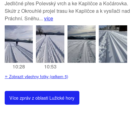
Jedličné přes Polevský vrch a ke Kapličce a Kočárovka.
Skútr z Okrouhlé projel trasu ke Kapličce a k vysílači nad
Práchní. Sněhu...
více
10:28
10:53
»
Zobrazit všechny fotky (celkem 5)
Více zpráv z oblasti Lužické hory