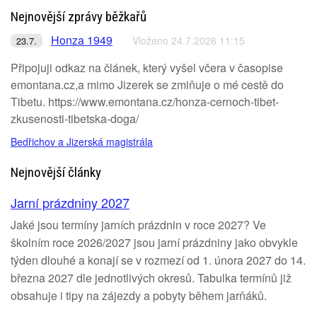
Nejnovější zprávy běžkařů
Honza 1949
Vloženo 24.7.2026 11:15
23.7.
Připojuji odkaz na článek, který vyšel včera v časopise
emontana.cz,a mimo Jizerek se zmiňuje o mé cestě do
Tibetu. https://www.emontana.cz/honza-cernoch-tibet-
zkusenosti-tibetska-doga/
Bedřichov a Jizerská magistrála
Nejnovější články
Jarní prázdniny 2027
Jaké jsou termíny jarních prázdnin v roce 2027? Ve
školním roce 2026/2027 jsou jarní prázdniny jako obvykle
týden dlouhé a konají se v rozmezí od 1. února 2027 do 14.
března 2027 dle jednotlivých okresů. Tabulka termínů již
obsahuje i tipy na zájezdy a pobyty během jarňáků.