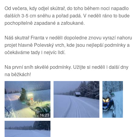
Od večera, kdy odjel skútrař, do toho během noci napadlo
dalších 3-5 cm sněhu a pořad padá. V neděli ráno to bude
pochopitelně zapadané a zafoukané.
Náš skutrař Franta v neděli dopoledne znovu vyrazí nahoru
projet hlavně Polevský vrch, kde jsou nejlepší podmínky a
očekáváme tady i nejvíc lidí.
Na první sníh skvělé podmínky. Užijte si neděli i další dny
na běžkách!
16:23