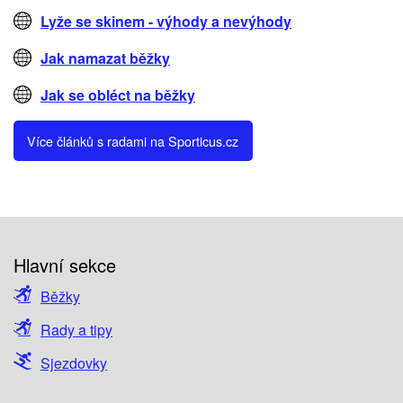
Lyže se skinem - výhody a nevýhody
Jak namazat běžky
Jak se obléct na běžky
Více článků s radami na Sporticus.cz
Hlavní sekce
Běžky
Rady a tipy
Sjezdovky