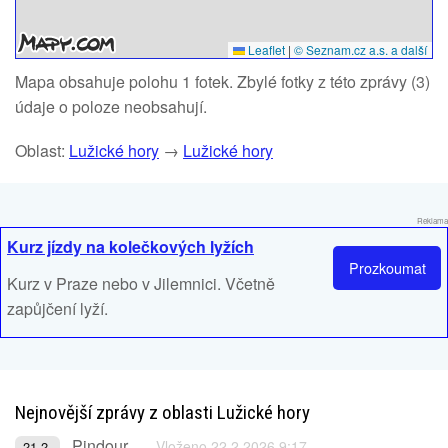
Leaflet
|
© Seznam.cz a.s. a další
Mapa obsahuje polohu 1 fotek. Zbylé fotky z této zprávy (3)
údaje o poloze neobsahují.
Oblast:
Lužické hory
→
Lužické hory
Reklama
Kurz jízdy na kolečkových lyžích
Prozkoumat
Kurz v Praze nebo v Jilemnici. Včetně
zapůjčení lyží.
Nejnovější zprávy z oblasti Lužické hory
Pindour
Vloženo 22.2.2026 9:17
21.2.