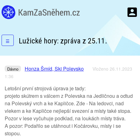
Lužické hory: zpráva z 25.11.
☰
Honza Šmíd, Ski Polevsko
Vloženo 26.11.2023
Dávno
1:36
Letošní první strojová úprava je tady:
projeto skútrem s válcem z Polevska na Jedličnou a odtud
na Polevský vrch a ke Kapličce. Zde - Na ledovci, nad
vlekem a ke Kapličce nejlepší svezení a místy také stopa.
Pozor v lese vyčuhuje podklad, na loukách místy tráva.
A pozor: Podařilo se utáhnout i Kočárovku, místy i se
stopou.