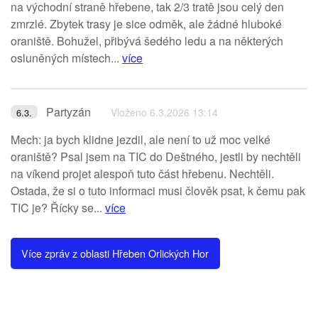
na východní straně hřebene, tak 2/3 tratě jsou celý den
zmrzlé. Zbytek trasy je sice odměk, ale žádné hluboké
oraniště. Bohužel, přibývá šedého ledu a na některých
osluněných místech...
více
Partyzán
Vloženo 6.3.2026 13:14
6.3.
Mech: ja bych klidne jezdil, ale není to už moc velké
oraniště? Psal jsem na TIC do Deštného, jestli by nechtěli
na víkend projet alespoň tuto část hřebenu. Nechtěli.
Ostada, že si o tuto informaci musi člověk psat, k čemu pak
TIC je? Řícky se...
více
Více zpráv z oblasti Hřeben Orlických Hor