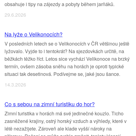
obsahuje i tipy na zájezdy a pobyty během jarňáků.
29.6.2026
Na lyže o Velikonocích?
V posledních letech se o Velikonocích v ČR většinou ještě
lyžovalo. Vyjde to i tentokrát? Na sjezdovkách určitě, na
běžkách těžko říct. Letos sice vychází Velikonoce na brzký
termín, ovšem zásoba sněhu na horách je oproti typické
situaci tak desetinová. Podívejme se, jaké jsou šance.
14.3.2026
Co s sebou na zimní turistiku do hor?
Zimní turistika v horách má své jedinečné kouzlo. Ticho
zasněžené krajiny, ostrý horský vzduch a výhledy, které v
létě nezažijete. Zároveň ale klade vyšší nároky na