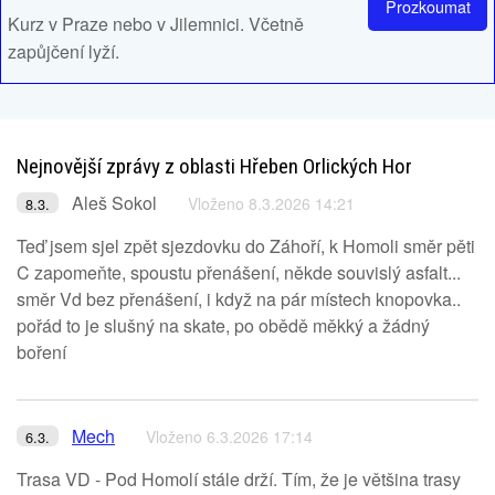
Prozkoumat
Kurz v Praze nebo v Jilemnici. Včetně
zapůjčení lyží.
Nejnovější zprávy z oblasti Hřeben Orlických Hor
Aleš Sokol
Vloženo 8.3.2026 14:21
8.3.
Teď jsem sjel zpět sjezdovku do Záhoří, k Homoli směr pěti
C zapomeňte, spoustu přenášení, někde souvislý asfalt...
směr Vd bez přenášení, i když na pár místech knopovka..
pořád to je slušný na skate, po obědě měkký a žádný
boření
Mech
Vloženo 6.3.2026 17:14
6.3.
Trasa VD - Pod Homolí stále drží. Tím, že je většina trasy