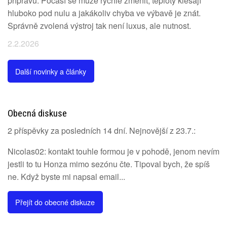
přípravu. Počasí se může rychle změnit, teploty klesají
hluboko pod nulu a jakákoliv chyba ve výbavě je znát.
Správně zvolená výstroj tak není luxus, ale nutnost.
2.2.2026
Další novinky a články
Obecná diskuse
2 příspěvky za posledních 14 dní. Nejnovější z 23.7.:
Nicolas02: kontakt touhle formou je v pohodě, jenom nevím
jestli to tu Honza mimo sezónu čte. Tipoval bych, že spíš
ne. Když byste mi napsal email...
Přejít do obecné diskuze