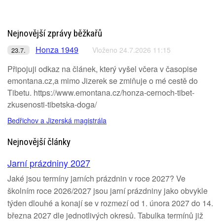
Nejnovější zprávy běžkařů
Honza 1949
Vloženo 24.7.2026 11:15
23.7.
Připojuji odkaz na článek, který vyšel včera v časopise
emontana.cz,a mimo Jizerek se zmiňuje o mé cestě do
Tibetu. https://www.emontana.cz/honza-cernoch-tibet-
zkusenosti-tibetska-doga/
Bedřichov a Jizerská magistrála
Nejnovější články
Jarní prázdniny 2027
Jaké jsou termíny jarních prázdnin v roce 2027? Ve
školním roce 2026/2027 jsou jarní prázdniny jako obvykle
týden dlouhé a konají se v rozmezí od 1. února 2027 do 14.
března 2027 dle jednotlivých okresů. Tabulka termínů již