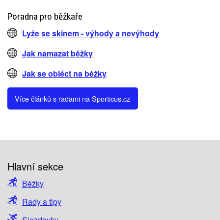
Poradna pro běžkaře
Lyže se skinem - výhody a nevýhody
Jak namazat běžky
Jak se obléct na běžky
Více článků s radami na Sporticus.cz
Hlavní sekce
Běžky
Rady a tipy
Sjezdovky