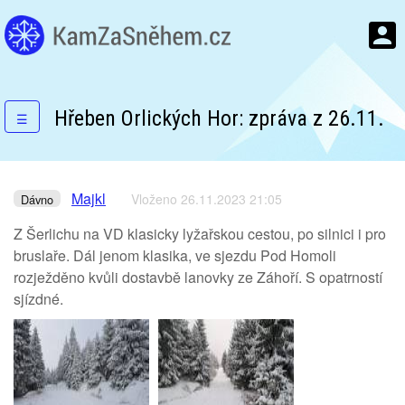
Hřeben Orlických Hor: zpráva z 26.11.
☰
Majkl
Vloženo 26.11.2023 21:05
Dávno
Z Šerlichu na VD klasicky lyžařskou cestou, po silnici i pro
bruslaře. Dál jenom klasika, ve sjezdu Pod Homoli
rozježděno kvůli dostavbě lanovky ze Záhoří. S opatrností
sjízdné.