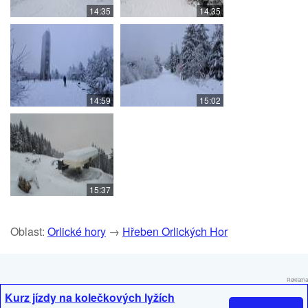
14:35
14:35
14:59
15:02
15:37
Oblast:
Orlické hory
→
Hřeben Orlických Hor
Reklama
Kurz jízdy na kolečkových lyžích