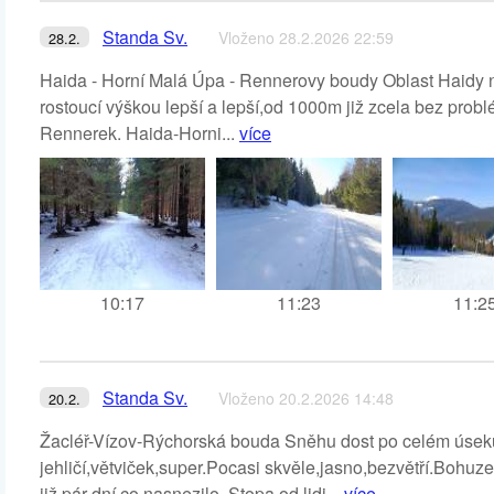
Standa Sv.
Vloženo 28.2.2026 22:59
28.2.
Haida - Horní Malá Úpa - Rennerovy boudy Oblast Haidy 
rostoucí výškou lepší a lepší,od 1000m již zcela bez prob
Rennerek. Haida-Horni...
více
10:17
11:23
11:2
Standa Sv.
Vloženo 20.2.2026 14:48
20.2.
Žacléř-Vízov-Rýchorská bouda Sněhu dost po celém úseku
jehličí,větviček,super.Pocasi skvěle,jasno,bezvětří.Bohuze
již pár dní,co nasnezilo..Stopa od lidi...
více