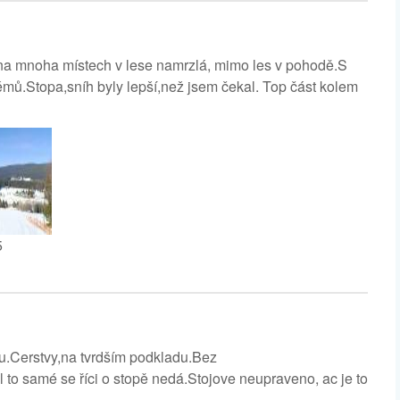
na mnoha místech v lese namrzlá, mimo les v pohodě.S
lémů.Stopa,sníh byly lepší,než jsem čekal. Top část kolem
5
.Cerstvy,na tvrdším podkladu.Bez
l to samé se říci o stopě nedá.Stojove neupraveno, ac je to