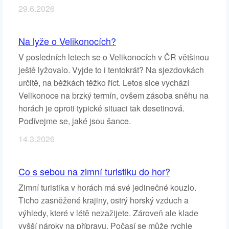
29.6.2026
Na lyže o Velikonocích?
V posledních letech se o Velikonocích v ČR většinou
ještě lyžovalo. Vyjde to i tentokrát? Na sjezdovkách
určitě, na běžkách těžko říct. Letos sice vychází
Velikonoce na brzký termín, ovšem zásoba sněhu na
horách je oproti typické situaci tak desetinová.
Podívejme se, jaké jsou šance.
14.3.2026
Co s sebou na zimní turistiku do hor?
Zimní turistika v horách má své jedinečné kouzlo.
Ticho zasněžené krajiny, ostrý horský vzduch a
výhledy, které v létě nezažijete. Zároveň ale klade
vyšší nároky na přípravu. Počasí se může rychle