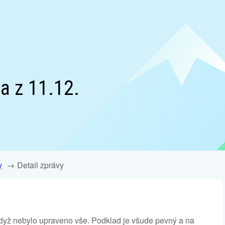
a z 11.12.
y
Detail zprávy
dyž nebylo upraveno vše. Podklad je všude pevný a na