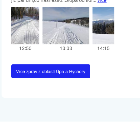
12:50
13:33
14:15
Více zpráv z oblasti Úpa a Rýchory