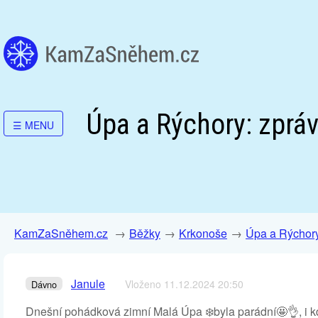
Úpa a Rýchory: zpráv
☰
MENU
KamZaSněhem.cz
Běžky
Krkonoše
Úpa a Rýchor
Janule
Vloženo 11.12.2024 20:50
Dávno
Dnešní pohádková zimní Malá Úpa ❄️byla parádní🤩👌, i k