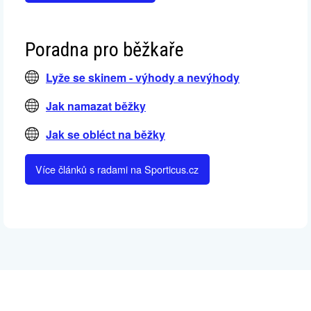
Poradna pro běžkaře
Lyže se skinem - výhody a nevýhody
Jak namazat běžky
Jak se obléct na běžky
Více článků s radami na Sporticus.cz