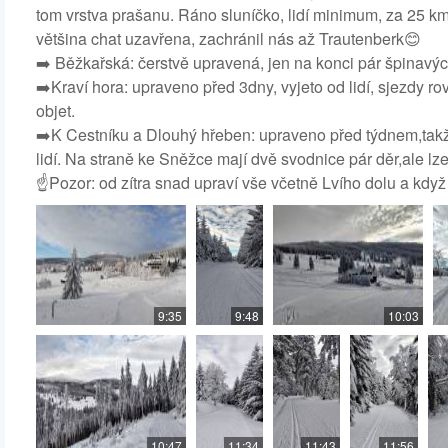
tom vrstva prašanu. Ráno sluníčko, lidí minimum, za 25 km 
většina chat uzavřena, zachránil nás až Trautenberk😊
➡️ Běžkařská: čerstvě upravená, jen na konci pár špinavýc
➡️Kraví hora: upraveno před 3dny, vyjeto od lidí, sjezdy 
objet.
➡️K Cestníku a Dlouhý hřeben: upraveno před týdnem,takž
lidí. Na straně ke Sněžce mají dvě svodnice pár děr,ale lze
☝️Pozor: od zítra snad upraví vše včetně Lvího dolu a kdy
9:35
9:48
10:03
10:47
11:34
11:43
11:56