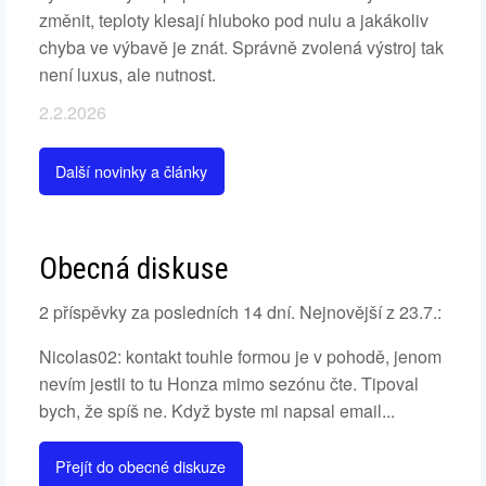
změnit, teploty klesají hluboko pod nulu a jakákoliv
chyba ve výbavě je znát. Správně zvolená výstroj tak
není luxus, ale nutnost.
2.2.2026
Další novinky a články
Obecná diskuse
2 příspěvky za posledních 14 dní. Nejnovější z 23.7.:
Nicolas02: kontakt touhle formou je v pohodě, jenom
nevím jestli to tu Honza mimo sezónu čte. Tipoval
bych, že spíš ne. Když byste mi napsal email...
Přejít do obecné diskuze