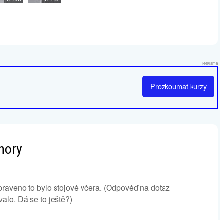
Reklama
Prozkoumat
kurzy
chory
raveno to bylo stojově včera. (Odpověď na dotaz
alo. Dá se to ještě?)