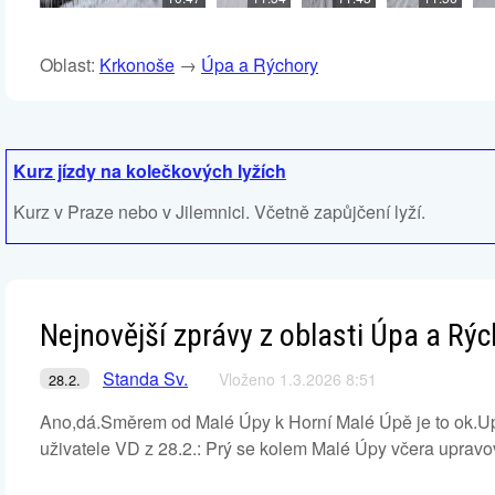
Oblast:
Krkonoše
→
Úpa a Rýchory
Kurz jízdy na kolečkových lyžích
Kurz v Praze nebo v Jilemnici. Včetně zapůjčení lyží.
Nejnovější zprávy z oblasti Úpa a Rý
Standa Sv.
Vloženo 1.3.2026 8:51
28.2.
Ano,dá.Směrem od Malé Úpy k Horní Malé Úpě je to ok.Up
uživatele VD z 28.2.: Prý se kolem Malé Úpy včera upravov