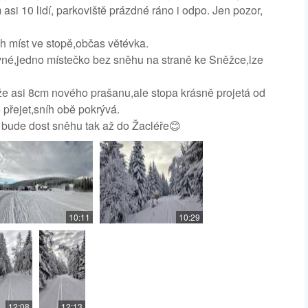
asi 10 lidí, parkoviště prázdné ráno i odpo. Jen pozor,
h míst ve stopě,občas větévka.
rovné,jedno místečko bez sněhu na straně ke Sněžce,lze
e asi 8cm nového prašanu,ale stopa krásně projetá od
 přejet,sníh obě pokrývá.
ž bude dost sněhu tak až do Žacléře😊
10:11
10:29
12:08
12:13