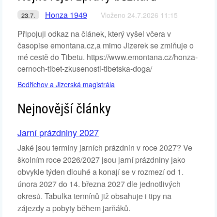
Honza 1949
Vloženo 24.7.2026 11:15
23.7.
Připojuji odkaz na článek, který vyšel včera v
časopise emontana.cz,a mimo Jizerek se zmiňuje o
mé cestě do Tibetu. https://www.emontana.cz/honza-
cernoch-tibet-zkusenosti-tibetska-doga/
Bedřichov a Jizerská magistrála
Nejnovější články
Jarní prázdniny 2027
Jaké jsou termíny jarních prázdnin v roce 2027? Ve
školním roce 2026/2027 jsou jarní prázdniny jako
obvykle týden dlouhé a konají se v rozmezí od 1.
února 2027 do 14. března 2027 dle jednotlivých
okresů. Tabulka termínů již obsahuje i tipy na
zájezdy a pobyty během jarňáků.