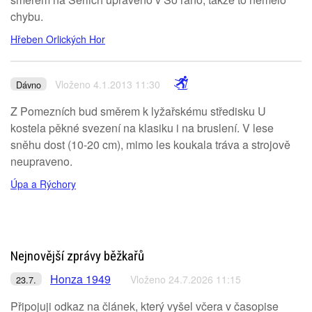
chybu.
Hřeben Orlických Hor
Vloženo 4.1.2013 11:30
Dávno
Z Pomezních bud směrem k lyžařskému středisku U
kostela pěkné svezení na klasiku i na bruslení. V lese
sněhu dost (10-20 cm), mimo les koukala tráva a strojově
neupraveno.
Úpa a Rýchory
Nejnovější zprávy běžkařů
Honza 1949
Vloženo 24.7.2026 11:15
23.7.
Připojuji odkaz na článek, který vyšel včera v časopise