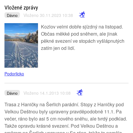
Vložené zprávy
Vloženo 30.11.2023 10:38
Dávno
Kozlov velmi dobře sjízdný na listopad.
Občas měkké pod sněhem, ale jinak
pěkné svezení ve stopách vyšlápnutých
zatím jen od lidí.
Podorlicko
Vloženo 14.1.2013 10:08
Dávno
Trasa z Haničky na Šerlich parádní. Stopy z Haničky pod
Velkou Deštnou byly upraveny pravděpodobně 11.1. Pa
večer, ráno bylo asi 5 cm nového sněhu, ale tvrdý podklad.
Takže opravdu krásné svezení. Pod Velkou Deštnou a
směrem na Šerlich upraveno v So ráno, takže to nemělo