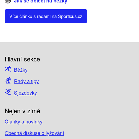
Jak se obléct na běžky
Více článků s radami na Sporticus.cz
Hlavní sekce
Běžky
Rady a tipy
Sjezdovky
Nejen v zimě
Články a novinky
Obecná diskuse o lyžování