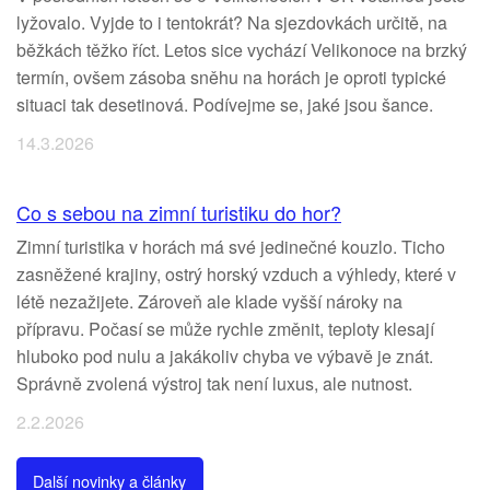
lyžovalo. Vyjde to i tentokrát? Na sjezdovkách určitě, na
běžkách těžko říct. Letos sice vychází Velikonoce na brzký
termín, ovšem zásoba sněhu na horách je oproti typické
situaci tak desetinová. Podívejme se, jaké jsou šance.
14.3.2026
Co s sebou na zimní turistiku do hor?
Zimní turistika v horách má své jedinečné kouzlo. Ticho
zasněžené krajiny, ostrý horský vzduch a výhledy, které v
létě nezažijete. Zároveň ale klade vyšší nároky na
přípravu. Počasí se může rychle změnit, teploty klesají
hluboko pod nulu a jakákoliv chyba ve výbavě je znát.
Správně zvolená výstroj tak není luxus, ale nutnost.
2.2.2026
Další novinky a články