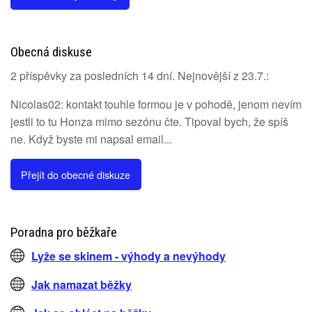
Obecná diskuse
2 příspěvky za posledních 14 dní. Nejnovější z 23.7.:
Nicolas02: kontakt touhle formou je v pohodě, jenom nevím
jestli to tu Honza mimo sezónu čte. Tipoval bych, že spíš
ne. Když byste mi napsal email...
Přejít do obecné diskuze
Poradna pro běžkaře
Lyže se skinem - výhody a nevýhody
Jak namazat běžky