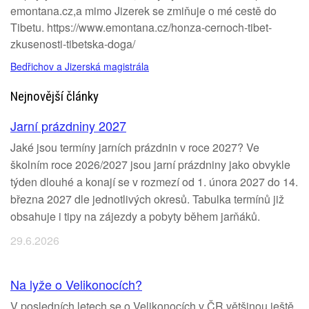
emontana.cz,a mimo Jizerek se zmiňuje o mé cestě do
Tibetu. https://www.emontana.cz/honza-cernoch-tibet-
zkusenosti-tibetska-doga/
Bedřichov a Jizerská magistrála
Nejnovější články
Jarní prázdniny 2027
Jaké jsou termíny jarních prázdnin v roce 2027? Ve
školním roce 2026/2027 jsou jarní prázdniny jako obvykle
týden dlouhé a konají se v rozmezí od 1. února 2027 do 14.
března 2027 dle jednotlivých okresů. Tabulka termínů již
obsahuje i tipy na zájezdy a pobyty během jarňáků.
29.6.2026
Na lyže o Velikonocích?
V posledních letech se o Velikonocích v ČR většinou ještě