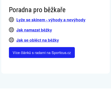
Poradna pro běžkaře
Lyže se skinem - výhody a nevýhody
Jak namazat běžky
Jak se obléct na běžky
Více článků s radami na Sporticus.cz