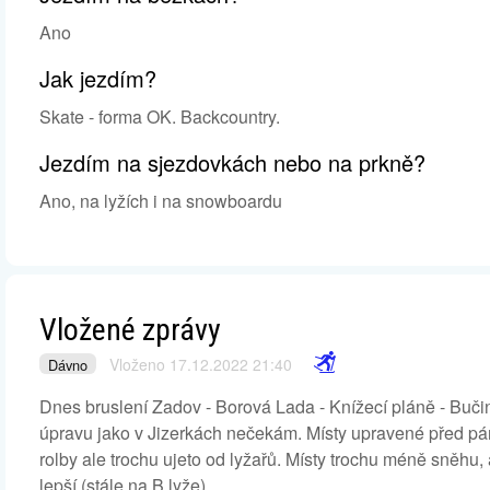
Ano
Jak jezdím?
Skate - forma OK. Backcountry.
Jezdím na sjezdovkách nebo na prkně?
Ano, na lyžích i na snowboardu
Vložené zprávy
Vloženo 17.12.2022 21:40
Dávno
Dnes bruslení Zadov - Borová Lada - Knížecí pláně - Bučin
úpravu jako v Jizerkách nečekám. Místy upravené před pár
rolby ale trochu ujeto od lyžařů. Místy trochu méně sněhu,
lepší (stále na B lyže).