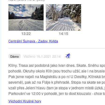
13:22
14:15
Centrální Šumava - Zadov, Kvilda
Vloženo 16.1.2021 22:14
Dávno
Klíny. Trasa asi podobná jako Ivan dnes. Skate. Sněhu spous
pohodě. Okruhy okolo Klín jsou trochu užší, ale i na brusl
Pak jsme najeli na Magistrálu a po ní U Desítky, Klínská br
severně), pak až na Fláje k přehradě. Stopa na skate se pos
vzali přes Jelení hlavu (tam je stopa v jednom místě úzká, 
Parkování ve 12:00 v pohodě, jen to dost klouzalo - chce 
Východní Krušné hory