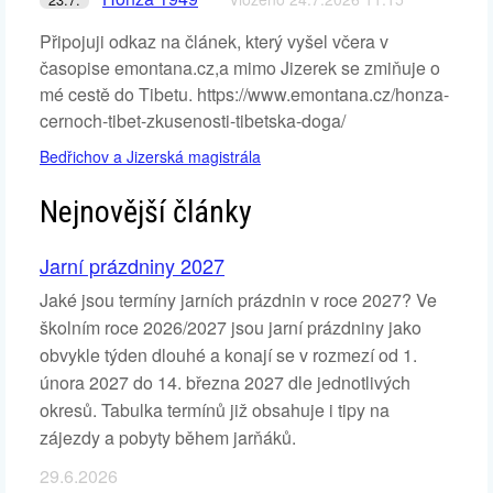
Připojuji odkaz na článek, který vyšel včera v
časopise emontana.cz,a mimo Jizerek se zmiňuje o
mé cestě do Tibetu. https://www.emontana.cz/honza-
cernoch-tibet-zkusenosti-tibetska-doga/
Bedřichov a Jizerská magistrála
Nejnovější články
Jarní prázdniny 2027
Jaké jsou termíny jarních prázdnin v roce 2027? Ve
školním roce 2026/2027 jsou jarní prázdniny jako
obvykle týden dlouhé a konají se v rozmezí od 1.
února 2027 do 14. března 2027 dle jednotlivých
okresů. Tabulka termínů již obsahuje i tipy na
zájezdy a pobyty během jarňáků.
29.6.2026