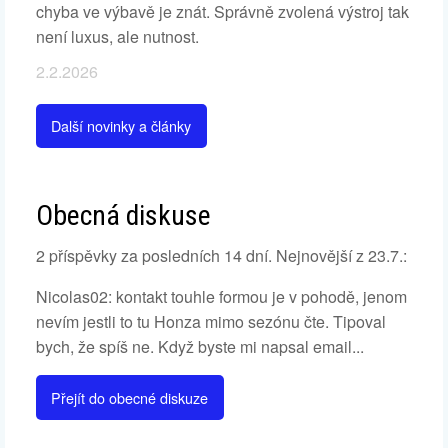
chyba ve výbavě je znát. Správně zvolená výstroj tak
není luxus, ale nutnost.
2.2.2026
Další novinky a články
Obecná diskuse
2 příspěvky za posledních 14 dní. Nejnovější z 23.7.:
Nicolas02: kontakt touhle formou je v pohodě, jenom
nevím jestli to tu Honza mimo sezónu čte. Tipoval
bych, že spíš ne. Když byste mi napsal email...
Přejít do obecné diskuze