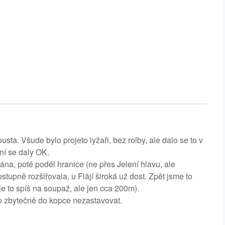
ta. Všude bylo projeto lyžaři, bez rolby, ale dalo se to v
ení se daly OK.
ána, poté podél hranice (ne přes Jelení hlavu, ale
tupně rozšiřovala, u Flájí široká už dost. Zpět jsme to
je to spíš na soupaž, ale jen cca 200m).
to zbytečně do kopce nezastavovat.