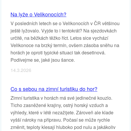
Na lyže o Velikonocích?
V posledních letech se o Velikonocích v ČR většinou
ještě lyžovalo. Vyjde to i tentokrát? Na sjezdovkách
určitě, na běžkách těžko říct. Letos sice vychází
Velikonoce na brzký termín, ovšem zásoba sněhu na
horách je oproti typické situaci tak desetinová.
Podívejme se, jaké jsou šance.
14.3.2026
Co s sebou na zimní turistiku do hor?
Zimní turistika v horách má své jedinečné kouzlo.
Ticho zasněžené krajiny, ostrý horský vzduch a
výhledy, které v létě nezažijete. Zároveň ale klade
vyšší nároky na přípravu. Počasí se může rychle
změnit, teploty klesají hluboko pod nulu a jakákoliv