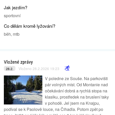
Jak jezdím?
sportovní
Co dělám kromě lyžování?
běh, mtb
Vložené zprávy
Vloženo 28.2.2026 19:23
28.2.
V poledne ze Souše. Na parkovišti
pár volných míst. Od Montanie nad
očekávání dobrá a rychlá stopa na
klasiku, prostředek na bruslení taky
v pohodě. Jel jsem na Knajpu,
podíval se k Paolově louce, na Čihadla. Potom zpět po