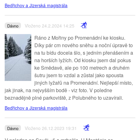
Bedřichov a Jizerská magistrála
Vloženo 24.2.2024 14:25
Dávno
Ráno z Mořiny po Promenádní ke kiosku.
Díky pár cm nového sněhu a noční úpravě to
na tu bídu docela šlo, s jedním přenášením a
na horších lyžích. Od kiosku jsem dal pokus
ke Smědavě, ale po 100 metrech a druhém
šutru jsem to vzdal a zůstal jako spousta
jiných lyžařů na Promenádní. Nejlepší místo,
jak jinak, na nejvyšším bodě - viz foto. V poledne
beznadějně plné parkoviště, z Polubného to uzavírali.
Bedřichov a Jizerská magistrála
Vloženo 26.12.2023 19:31
Dávno