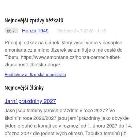
Nejnovější zprávy běžkařů
Honza 1949
Vloženo 24.7.2026 11:15
23.7.
Připojuji odkaz na článek, který vyšel včera v časopise
emontana.cz,a mimo Jizerek se zmiňuje o mé cestě do
Tibetu. https://www.emontana.cz/honza-cernoch-tibet-
zkusenosti-tibetska-doga/
Bedřichov a Jizerská magistrála
Nejnovější články
Jarní prázdniny 2027
Jaké jsou termíny jarních prázdnin v roce 2027? Ve
školním roce 2026/2027 jsou jarní prázdniny jako obvykle
týden dlouhé a konají se v rozmezí od 1. února 2027 do 14.
března 2027 dle jednotlivých okresů. Tabulka termínů již