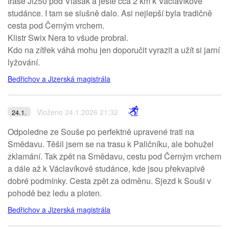
trase Jiz50 pod Vlašák a ještě cca 2 km k Václavíkově
studánce. I tam se slušně dalo. Asi nejlepší byla tradičně
cesta pod Černým vrchem.
Klistr Swix Nera to všude probral.
Kdo na zítřek váhá mohu jen doporučit vyrazit a užít si jarní
lyžování.
Bedřichov a Jizerská magistrála
Vloženo 24.1.2026 21:32
24.1.
Odpoledne ze Souše po perfektně upravené trati na
Smědavu. Těšil jsem se na trasu k Paličníku, ale bohužel
zklamání. Tak zpět na Smědavu, cestu pod Černým vrchem
a dále až k Václavíkově studánce, kde jsou překvapivě
dobré podmínky. Cesta zpět za odměnu. Sjezd k Souši v
pohodě bez ledu a ploten.
Bedřichov a Jizerská magistrála