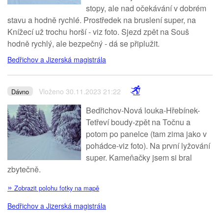
stopy, ale nad očekávání v dobrém
stavu a hodně rychlé. Prostředek na bruslení super, na
Knížecí už trochu horší - viz foto. Sjezd zpět na Souš
hodně rychlý, ale bezpečný - dá se připlužit.
Bedřichov a Jizerská magistrála
Vloženo 30.11.2023 21:22
Dávno
Bedřichov-Nová louka-Hřebínek-
Tetřeví boudy-zpět na Točnu a
potom po panelce (tam zima jako v
pohádce-viz foto). Na první lyžování
super. Kameňačky jsem si bral
zbytečně.
»
Zobrazit polohu fotky na mapě
Bedřichov a Jizerská magistrála