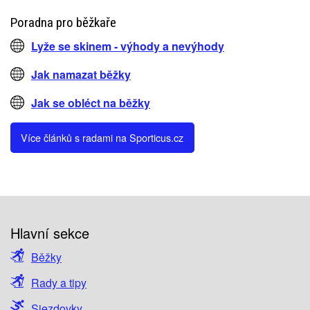
Poradna pro běžkaře
Lyže se skinem - výhody a nevýhody
Jak namazat běžky
Jak se obléct na běžky
Více článků s radami na Sporticus.cz
Hlavní sekce
Běžky
Rady a tipy
Sjezdovky