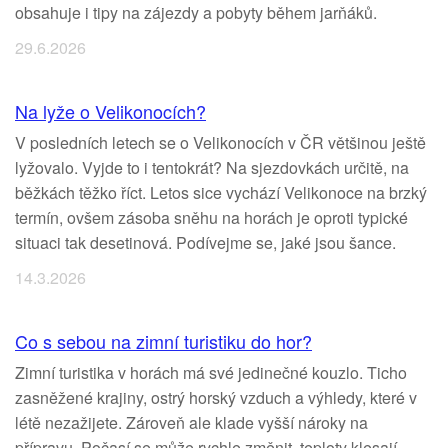
obsahuje i tipy na zájezdy a pobyty během jarňáků.
29.6.2026
Na lyže o Velikonocích?
V posledních letech se o Velikonocích v ČR většinou ještě
lyžovalo. Vyjde to i tentokrát? Na sjezdovkách určitě, na
běžkách těžko říct. Letos sice vychází Velikonoce na brzký
termín, ovšem zásoba sněhu na horách je oproti typické
situaci tak desetinová. Podívejme se, jaké jsou šance.
14.3.2026
Co s sebou na zimní turistiku do hor?
Zimní turistika v horách má své jedinečné kouzlo. Ticho
zasněžené krajiny, ostrý horský vzduch a výhledy, které v
létě nezažijete. Zároveň ale klade vyšší nároky na
přípravu. Počasí se může rychle změnit, teploty klesají