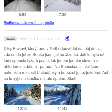
6:53
7:35
Bedřichov a Jizerská magistrála
Vloženo 1.12.2024 18:01
Dávno
Díky Pavlovi, který ráno v 5:49 odpověděl na můj dotaz,
zda se dá jet ze Souše jsem jel na Jizerku. Jak to bylo už
tady spousta lyžařů psala, tak jenom jedním slovem s
ohledem na datum - paráda! Na Soušskou silnici jsem
nakoukl u rozcestí U studánky a bohužel je rozježděná. Asi
se to vyjít na klasiku dá, ale špatně. Skol!
10:15
11:43