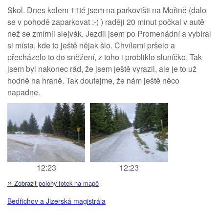
Skol. Dnes kolem 11té jsem na parkovišti na Mořině (dalo
se v pohodě zaparkovat :-) ) raději 20 minut počkal v autě
než se zmírnil slejvák. Jezdil jsem po Promenádní a vybíral
si místa, kde to ještě nějak šlo. Chvílemi pršelo a
přecházelo to do sněžení, z toho i probliklo sluníčko. Tak
jsem byl nakonec rád, že jsem ještě vyrazil, ale je to už
hodně na hraně. Tak doufejme, že nám ještě něco
napadne.
12:23
12:23
»
Zobrazit polohy fotek na mapě
Bedřichov a Jizerská magistrála