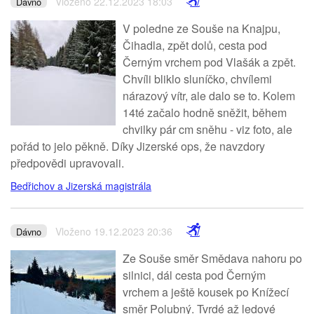
Vloženo 22.12.2023 18:03
Dávno
V poledne ze Souše na Knajpu,
Čihadla, zpět dolů, cesta pod
Černým vrchem pod Vlašák a zpět.
Chvíli bliklo sluníčko, chvílemi
nárazový vítr, ale dalo se to. Kolem
14té začalo hodně sněžit, během
chvilky pár cm sněhu - viz foto, ale
pořád to jelo pěkně. Díky Jizerské ops, že navzdory
předpovědi upravovali.
Bedřichov a Jizerská magistrála
Vloženo 19.12.2023 20:36
Dávno
Ze Souše směr Smědava nahoru po
silnici, dál cesta pod Černým
vrchem a ještě kousek po Knížecí
směr Polubný. Tvrdé až ledové