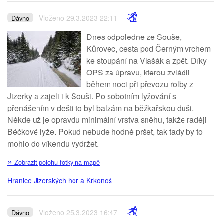
Vloženo 29.3.2023 22:11
Dávno
Dnes odpoledne ze Souše,
Kůrovec, cesta pod Černým vrchem
ke stoupání na Vlašák a zpět. Díky
OPS za úpravu, kterou zvládli
během noci při převozu rolby z
Jizerky a zajeli i k Souši. Po sobotním lyžování s
přenášením v dešti to byl balzám na běžkařskou duši.
Někde už je opravdu minimální vrstva sněhu, takže raději
Béčkové lyže. Pokud nebude hodně pršet, tak tady by to
mohlo do víkendu vydržet.
»
Zobrazit polohu fotky na mapě
Hranice Jizerských hor a Krkonoš
Vloženo 25.3.2023 16:47
Dávno