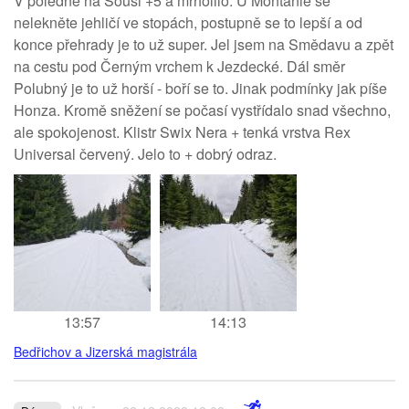
V poledne na Souši +5 a mrholilo. U Montánie se
nelekněte jehličí ve stopách, postupně se to lepší a od
konce přehrady je to už super. Jel jsem na Smědavu a zpět
na cestu pod Černým vrchem k Jezdecké. Dál směr
Polubný je to už horší - boří se to. Jinak podmínky jak píše
Honza. Kromě sněžení se počasí vystřídalo snad všechno,
ale spokojenost. Klistr Swix Nera + tenká vrstva Rex
Universal červený. Jelo to + dobrý odraz.
13:57
14:13
Bedřichov a Jizerská magistrála