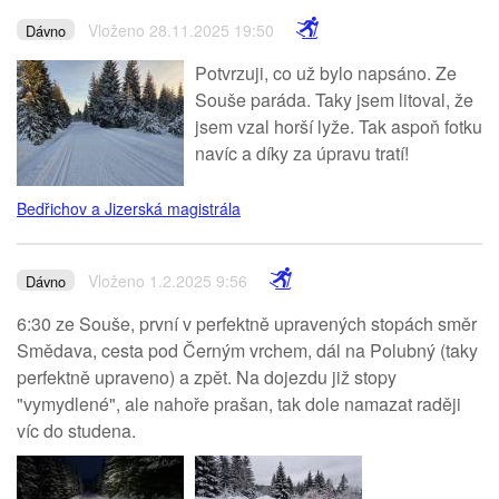
Vloženo 28.11.2025 19:50
Dávno
Potvrzuji, co už bylo napsáno. Ze
Souše paráda. Taky jsem litoval, že
jsem vzal horší lyže. Tak aspoň fotku
navíc a díky za úpravu tratí!
Bedřichov a Jizerská magistrála
Vloženo 1.2.2025 9:56
Dávno
6:30 ze Souše, první v perfektně upravených stopách směr
Smědava, cesta pod Černým vrchem, dál na Polubný (taky
perfektně upraveno) a zpět. Na dojezdu již stopy
"vymydlené", ale nahoře prašan, tak dole namazat raději
víc do studena.